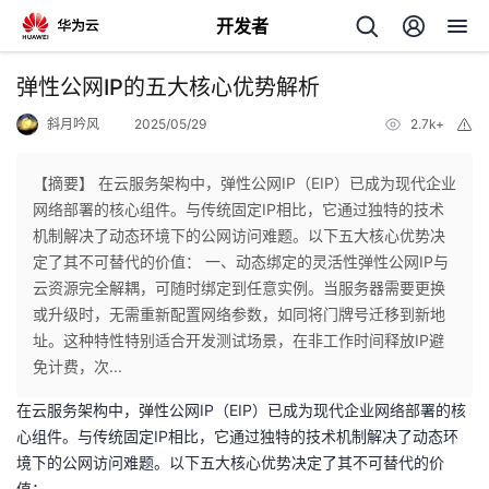
开发者
返
弹性公网IP的五大核心优势解析
回
斜月吟风
2025/05/29
2.7k+
举
报
【摘要】 在云服务架构中，弹性公网IP（EIP）已成为现代企业
网络部署的核心组件。与传统固定IP相比，它通过独特的技术
机制解决了动态环境下的公网访问难题。以下五大核心优势决
个
定了其不可替代的价值： 一、动态绑定的灵活性弹性公网IP与
云资源完全解耦，可随时绑定到任意实例。当服务器需要更换
我
人
或升级时，无需重新配置网络参数，如同将门牌号迁移到新地
址。这种特性特别适合开发测试场景，在非工作时间释放IP避
的
主
免计费，次...
在云服务架构中，弹性公网IP（EIP）已成为现代企业网络部署的核
开
页
心组件。与传统固定IP相比，它通过独特的技术机制解决了动态环
境下的公网访问难题。以下五大核心优势决定了其不可替代的价
发
值：