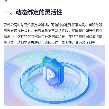
者
一、动态绑定的灵活性
我
弹性公网IP与云资源完全解耦，可随时绑定到任意实例。当服务器
需要更换或升级时，无需重新配置网络参数，如同将门牌号迁移到
的
我
新地址。这种特性特别适合开发测试场景，在非工作时间释放IP避
免计费，次日重新关联即可继续工作，显著提升资源调度效率。
博
的
我
客
论
的
我
坛
圈
的
我
子
直
的
我
我
播
活
的
我
动
关
的