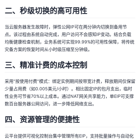
我
注
的
开
二、秒级切换的高可用性
的
Programs
发
当云服务器发生故障时，弹性公网IP可在两分钟内切换到备用节
点。该过程由系统自动完成，用户访问不会感知IP变动。结合负载
支
者
均衡健康检查机制，业务系统可实现99.99%的可用性保障，将传统
灾备方案的恢复时间从小时级压缩至分钟级。
持
学
三、精准计费的成本控制
我
堂
采用"按使用付费"模式：绑定实例期间按带宽计费，释放期间仅保留
的
我
我
少量占用费（如0.005美元/小时）。相比固定IP的包月支出，临时
性业务可节省70%以上成本。通过NAT网关共享能力，单EIP可支撑
技
的
的
我
数百台服务器公网访问，进一步降低网络支出。
术
云
课
的
我
四、资源管理的便捷性
支
声
程
认
的
我
云平台提供可视化控制台集中管理所有EIP，支持批量操作与自动化