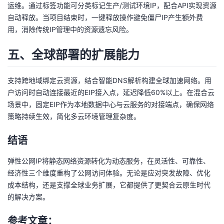
持
建
运维。通过标签功能可分类标记生产/测试环境IP，配合API实现资源
证
实
的
自动释放。当项目结束时，一键释放操作避免僵尸IP产生额外费
议
用，消除传统IP管理中的资源遗忘风险。
验
收
五、全球部署的扩展能力
藏
支持跨地域绑定云资源，结合智能DNS解析构建全球加速网络。用
户访问时自动连接最近的EIP接入点，延迟降低60%以上。在混合云
场景中，固定EIP作为本地数据中心与云服务的对接端点，确保网络
策略持续生效，简化多云环境管理复杂度。
结语
弹性公网IP将静态网络资源转化为动态服务，在灵活性、可靠性、
经济性三个维度重构了公网访问体验。无论是应对突发故障、优化
成本结构，还是支撑全球业务扩展，它都提供了更契合云原生时代
的解决方案。
参考文章：