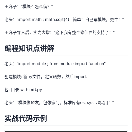
王麻子：“模块？怎么借？”
者
老头：“import math ; math.sqrt(4) . 简单！自己写模块，更牛！”
我
王麻子导入后，实力大增：“这下我有整个修仙界的支持了！”
的
我
编程知识点讲解
博
的
我
老头：“import module ; from module import function”
客
论
的
我
创建模块: 新py文件，定义函数，然后import.
坛
圈
的
我
包: 目录 with
init
.py
子
直
的
我
老头：“模块像盟友，包像宗门。标准库有os, sys, 超实用！”
我
播
活
的
实战代码示例
我
动
关
的