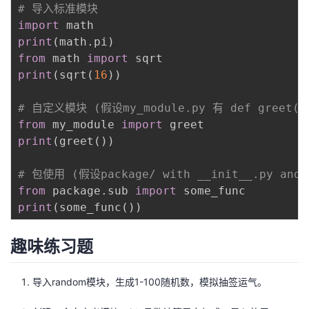
# 导入标准模块
我
注
的
开
import
print
(
math
.
pi
)
的
Programs
发
from
 math 
import
print
(
sqrt
(
16
)
)
支
者
# 自定义模块 (假设my_module.py 有 def greet():
持
学
from
 my_module 
import
print
(
greet
(
)
)
我
堂
# 包使用 (假设package/ with __init__.py and 
的
我
我
from
 package
.
sub 
import
print
(
some_func
(
)
)
技
的
的
我
趣味练习题
术
云
课
的
我
导入random模块，生成1-100随机数，模拟抽签运气。
支
声
程
认
的
我