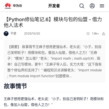
开发者
返
【Python修仙笔记.6】模块与包的仙盟 - 借力
回
他人法术
不惑
2025/10/20
1.9k+
举
报
【摘要】 故事情节王麻子想用更强仙术，老头说：“小子，别自
己发明轮子！用模块和包，像加入仙盟，借他人之力！”王麻
个
子：“模块？怎么借？”老头：“import math ; math.sqrt(4) . 简
单！自己写模块，更牛！”王麻子导入后，实力大增：“这下我有
我
人
整个修仙界的支持了！” 编程知识点讲解老头：“import module
; from module import function”创建模块...
的
主
故事情节
开
页
王麻子想用更强仙术，老头说：“小子，别自己发明轮子！用模块和
包，像加入仙盟，借他人之力！”
发