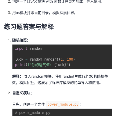
创建一个自定义模块 with 函数计算灵力加成，导入使用。
持
建
证
实
的
用os模块打印当前目录，模拟探索仙界。
议
验
收
练习题答案与解释
藏
随机抽签：
import
 random

luck 
=
 random
.
randint
(
1
,
100
)
print
(
f"你的运气值: 
{
luck
}
"
)
解释：
导入random模块，使用randint生成1到100的随机整
数，模拟抽签。这展示了标准库模块的简单导入和使用。
自定义模块：
首先，创建一个文件
：
power_module.py
# power_module.py