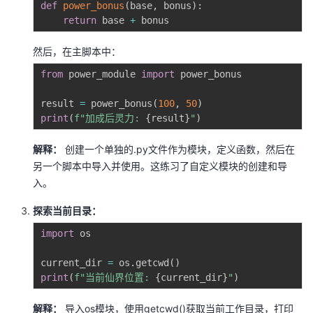
def
power_bonus
(
base
,
 bonus
)
:
return
 base 
+
然后，在主脚本中：
from
 power_module 
import
 power_bonus

result 
=
 power_bonus
(
100
,
50
)
print
(
f"加成后灵力: 
{
result
}
"
)
解释：
创建一个单独的.py文件作为模块，定义函数，然后在
另一个脚本中导入并使用。这练习了自定义模块的创建和导
入。
探索当前目录：
import
 os

current_dir 
=
 os
.
getcwd
(
)
print
(
f"当前仙界位置: 
{
current_dir
}
"
)
解释：
导入os模块，使用getcwd()获取当前工作目录，打印