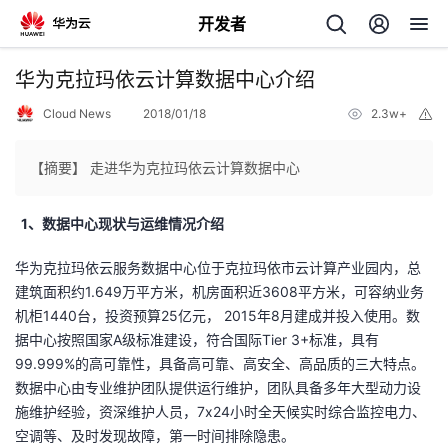
开发者
返
华为克拉玛依云计算数据中心介绍
回
Cloud News
2018/01/18
2.3w+
举
报
【摘要】 走进华为克拉玛依云计算数据中心
1、数据中心现状与运维情况介绍
个
华为克拉玛依云服务数据中心位于克拉玛依市云计算产业园内，总
我
人
建筑面积约1.649万平方米，机房面积近3608平方米，可容纳业务
机柜1440台，投资预算25亿元， 2015年8月建成并投入使用。数
的
主
据中心按照国家A级标准建设，符合国际Tier 3+标准，具有
99.999%的高可靠性，具备高可靠、高安全、高品质的三大特点。
开
页
数据中心由专业维护团队提供运行维护，团队具备多年大型动力设
施维护经验，资深维护人员，7x24小时全天候实时综合监控电力、
发
空调等、及时发现故障，第一时间排除隐患。