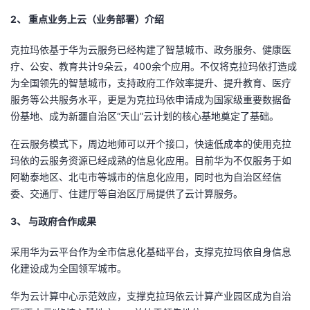
2、 重点业务上云（业务部署）介绍
者
克拉玛依基于华为云服务已经构建了智慧城市、政务服务、健康医
我
疗、公安、教育共计9朵云，400余个应用。不仅将克拉玛依打造成
为全国领先的智慧城市，支持政府工作效率提升、提升教育、医疗
的
我
服务等公共服务水平，更是为克拉玛依申请成为国家级重要数据备
份基地、成为新疆自治区“天山”云计划的核心基地奠定了基础。
博
的
我
在云服务模式下，周边地师可以开个接口，快速低成本的使用克拉
客
论
的
我
玛依的云服务资源已经成熟的信息化应用。目前华为不仅服务于如
阿勒泰地区、北屯市等城市的信息化应用，同时也为自治区经信
坛
圈
的
我
委、交通厅、住建厅等自治区厅局提供了云计算服务。
3、 与政府合作成果
子
直
的
我
采用华为云平台作为全市信息化基础平台，支撑克拉玛依自身信息
我
播
活
的
化建设成为全国领军城市。
我
动
关
的
华为云计算中心示范效应，支撑克拉玛依云计算产业园区成为自治