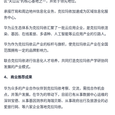
区“天山云”的核心基地之一，并处于领先地位。
我
注
的
开
承接厅局和周边地州信息化业务，克拉玛依加速成为区域信息化服
务中心。
的
Programs
发
华为云生态体系为克拉玛依汇聚了一批云应用企业，是克拉玛依渲
支
者
染、基因、在线差旅、多语种、人工智能等云应用产业的引路人。
持
学
华为作为克拉玛依云产业的标杆与旗帜，使克拉玛依云产业在全国
范围拥有一定的品牌影响力。
我
堂
联合克拉玛依进行信息化人才培养，共同打造克拉玛依产学研协同
发展的产业模式。
的
我
我
4、 商业推荐成果
技
的
的
我
华为众多的产业合作伙伴到克拉玛依考察、交流，需找合作机会
术
云
课
的
我
点，并落户发展。在华为的带动下，目前已有从事数据中心运维的
深圳宝德、从事基因测序的海瑞贝斯、从事政府出行及旅游业的必
支
声
程
认
的
我
爱旅行网、等六家企业落地克拉玛依。