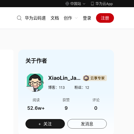
中国站
华为云App
华为云码道
文档
创作
登录
注册
关于作者
XiaoLin_Java
博客：
113
粉丝：
12
阅读
获赞
评论
52.6w+
9
0
+ 关注
发消息