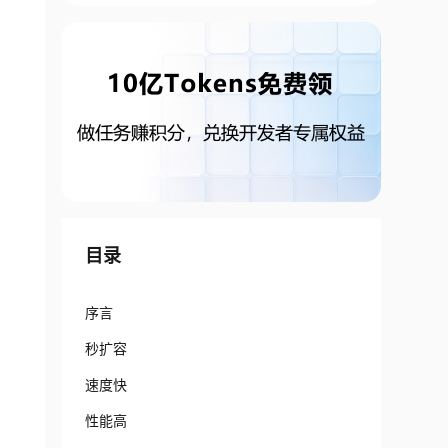
目录
序言
秒扩容
速度快
性能高