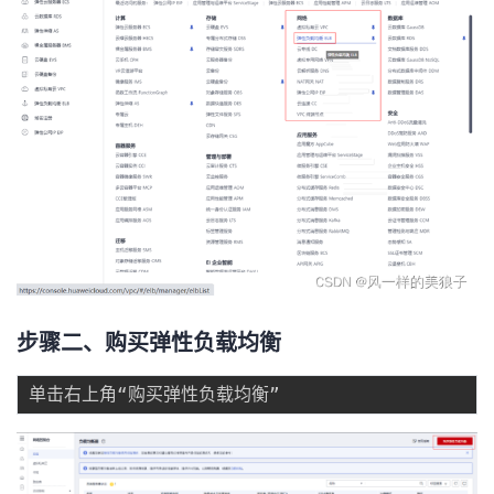
我
注
的
开
的
Programs
发
支
者
持
学
我
堂
的
我
我
步骤二、购买弹性负载均衡
技
的
的
我
术
云
课
的
我
支
声
程
认
的
我