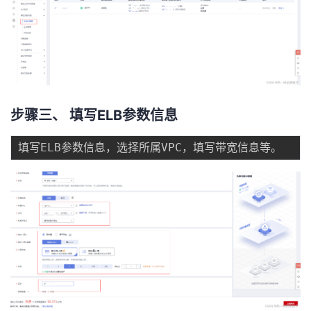
持
建
证
实
的
议
验
收
藏
步骤三、 填写ELB参数信息