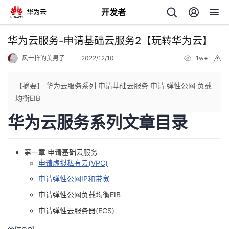
开发者
返
华为云服务-申请基础云服务2【玩转华为云】
回
风一样的美男子
2022/12/10
1w+
举
报
【摘要】 华为云服务系列 申请基础云服务 申请 弹性公网 负载
均衡EIB
华为云服务系列文章目录
个
我
人
第一章 申请基础云服务
申请虚拟私有云(VPC)
的
主
申请弹性公网IP和带宽
申请弹性公网负载均衡EIB
开
页
申请弹性云服务器(ECS)
发