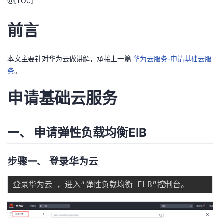
@[TOC]
者
前言
我
本文主要针对华为云做讲解，承接上一篇
华为云服务-申请基础云服
的
我
务
。
博
的
我
申请基础云服务
客
论
的
我
一、 申请弹性负载均衡EIB
坛
圈
的
我
子
直
的
我
步骤一、 登录华为云
我
播
活
的
我
动
关
的