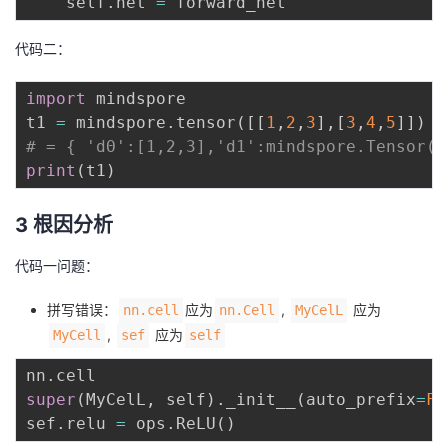
    self
.
net 
=
持
建
证
实
的
代码二：
议
验
收
import
 mindspore

藏
t1 
=
 mindspore
.
tensor
(
[
[
1
,
2
,
3
]
,
[
3
,
4
,
5
]
]
)
# = { 'dΘ':[1,2,3],'d1':mindspore.Tensor(a
print
(
t1
)
3 根因分析
代码一问题：
拼写错误：
应为
,
应为
nn.cell
nn.Cell
MyCelL
,
应为
MyCell
sef
self
nn
.
super
(
MyCelL
,
 self
)
.
_init__
(
auto_prefix
=
Fa
sef
.
relu 
=
 ops
.
ReLU
(
)