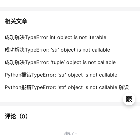
相关文章
成功解决TypeError int object is not iterable
成功解决TypeError: ‘str‘ object is not callable
成功解决TypeError: ‘tuple‘ object is not callable
Python报错TypeError: 'str' object is not callable
Python报错TypeError: 'str' object is not callable 解读
评论（
0
）
退
出
到底了~
登