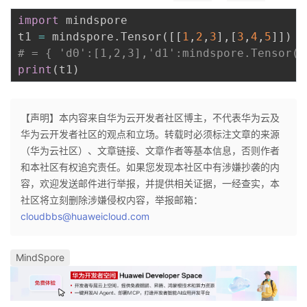
import
 mindspore

t1 
=
 mindspore
.
Tensor
(
[
[
1
,
2
,
3
]
,
[
3
,
4
,
5
]
]
)
# = { 'dΘ':[1,2,3],'d1':mindspore.Tensor(a
print
(
t1
)
【声明】本内容来自华为云开发者社区博主，不代表华为云及
华为云开发者社区的观点和立场。转载时必须标注文章的来源
（华为云社区）、文章链接、文章作者等基本信息，否则作者
和本社区有权追究责任。如果您发现本社区中有涉嫌抄袭的内
容，欢迎发送邮件进行举报，并提供相关证据，一经查实，本
社区将立刻删除涉嫌侵权内容，举报邮箱：
cloudbbs@huaweicloud.com
MindSpore