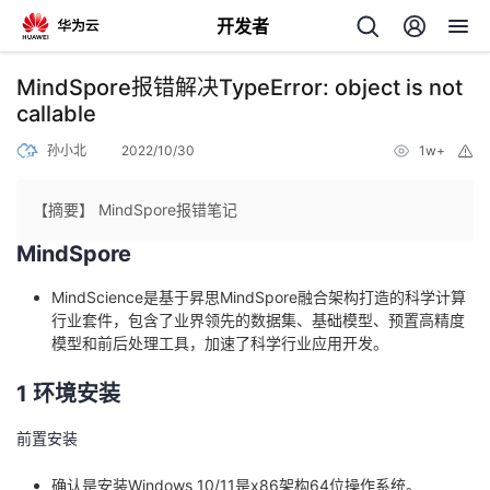
开发者
返
MindSpore报错解决TypeError: object is not
回
callable
孙小北
2022/10/30
1w+
举
报
【摘要】 MindSpore报错笔记
MindSpore
个
MindScience是基于昇思MindSpore融合架构打造的科学计算
我
人
行业套件，包含了业界领先的数据集、基础模型、预置高精度
模型和前后处理工具，加速了科学行业应用开发。
的
主
1 环境安装
开
页
前置安装
发
确认是安装Windows 10/11是x86架构64位操作系统。