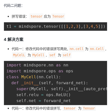
代码二问题：
拼写错误：
应为
tensor
Tensor
t1 
=
 mindspore
.
tensor
(
[
[
1
,
2
,
3
]
,
[
3
,
4
,
5
]
]
)
4 解决方案
代码一：修改代码中的错误拼写两处,
为
,
nn.cell
nn.Cell
为
,
为
MyCelL
MyCell
sef
self
import
 mindspore
.
nn 
as
import
 mindspore
.
ops 
as
class
MyCell
(
nn
.
Cell
)
:
def
_init__
(
self
,
 forward_net
)
:
super
(
MyCell
,
 self
)
.
_init__
(
auto_prefi
    self
.
relu 
=
 ops
.
ReLU
(
)
    self
.
net 
=
代码一：修改代码中的错误拼写,
为
tensor
Tensor