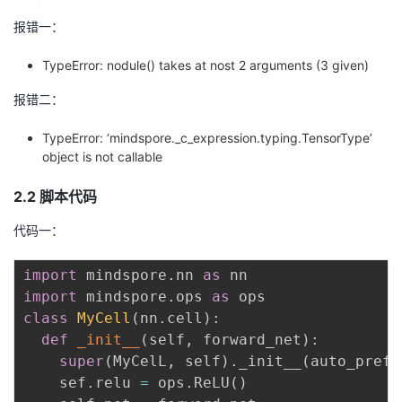
我
注
的
开
报错一：
的
Programs
发
TypeError: nodule() takes at nost 2 arguments (3 given)
报错二：
支
者
TypeError: ‘mindspore._c_expression.typing.TensorType’
持
学
object is not callable
我
2.2 脚本代码
堂
代码一：
的
我
我
import
 mindspore
.
nn 
as
技
的
的
我
import
 mindspore
.
ops 
as
class
MyCell
(
nn
.
cell
)
:
术
云
课
的
我
def
_init__
(
self
,
 forward_net
)
:
super
(
MyCelL
,
 self
)
.
_init__
(
auto_prefi
支
声
程
认
的
我
    sef
.
relu 
=
 ops
.
ReLU
(
)