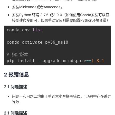
安装Minicanda或者Anaconda。
者
安装Python 环境 3.7.5 或3.9.0（如何使用Conda安装可以直
接创建命令即可，如果手动安装则需要配置Python环境变量）
我
conda env 
list
的
我
conda activate py39_ms18

博
的
我
# 指定版本
客
论
的
我
pip install 
-
-
upgrade mindspore
==
1.8
.1
坛
圈
的
我
2 报错信息
子
直
的
我
2.1 问题描述
我
播
活
的
问题一和问题二均由于单词大小写拼写错误，与API中存在差异
导致
我
动
关
的
2.1 问题描述