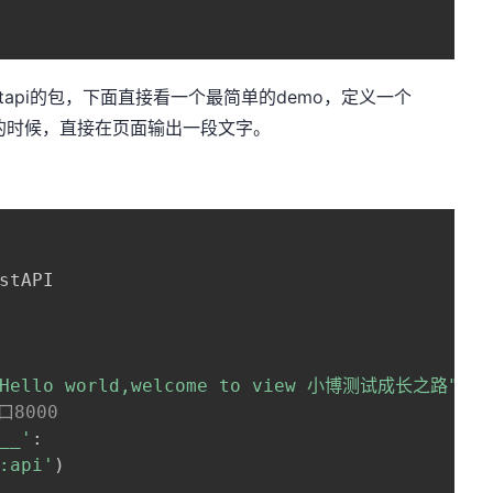
astapi的包，下面直接看一个最简单的demo，定义一个
调用的时候，直接在页面输出一段文字。
stAPI

"Hello world,welcome to view 小博测试成长之路"
}
口8000
__'
:
:api'
)