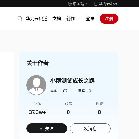
中国站
华为云App
华为云码道
文档
创作
登录
注册
关于作者
小博测试成长之路
博客：
107
粉丝：
0
阅读
获赞
评论
37.3w+
0
0
+ 关注
发消息