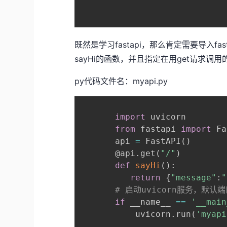
既然是学习fastapi，那么肯定需要导入f
sayHi的函数，并且指定在用get请求
py代码文件名：myapi.py
import
 uvicorn

from
 fastapi 
import
 Fa
       api 
=
 FastAPI
(
)
@api
.
get
(
"/"
)
def
sayHi
(
)
:
return
{
"message"
:
# 启动uvicorn服务，默认端
if
 __name__ 
==
'__main
           uvicorn
.
run
(
'myapi