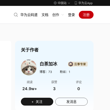
中国站
华为云App
华为云码道
文档
创作
登录
注册
关于作者
白茶加冰
博客：
73
粉丝：
1
阅读
获赞
评论
24.9w+
3
0
+ 关注
发消息