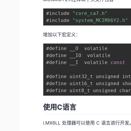
#include 
"core_ca7.h"
#include 
"system_MCIMX6Y2.h"
增加以下宏定义：
#define __O  volatile

#define __IO  volatile 

#define __I  volatile 
const
#define uint32_t unsigned int
#define uint16_t unsigned sho
使用C语言
i.MX6LL 处理器可以使用 C 语言进行