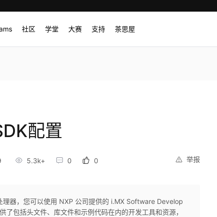
rams
社区
学堂
大赛
支持
茶思屋
和SDK配置
举报
9
5.3k+
0
0
理器，您可以使用 NXP 公司提供的 i.MX Software Develop
 SDK 提供了包括头文件、库文件和示例代码在内的开发工具和资源，