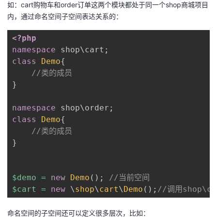
如：cart购物车和order订单这两个模块都处于同一个shop商城项目
内，通过命名空间子空间表达关系的：
者
<?php
我
namespace
shop
\
cart
;
class
Demo
{
的
我
//类的成员
}
博
的
我
namespace
shop
\
order
;
客
论
的
我
class
Demo
{
//类的成员
坛
圈
的
我
}
子
直
的
我
$demo
=
new
Demo
(
)
;
//当前空间
我
播
活
的
$cart
=
new
\
shop
\
cart
\
Demo
(
)
;
//调用shop\c
我
动
关
的
命名空间的子空间还可以定义很多层次，比如：