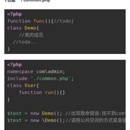
<?php
function
func
(
)
{
//todo}
class
Demo
{
//类的成员
//todo..
}
<?php
namespace
com
\
admin
;
include
'./common.php'
;
class
User
{
function
run
(
)
{
}
}
$test
=
new
Demo
(
)
;
//出现致命错误:找不到com\
$test
=
new
\
Demo
(
)
;
//调用公共空间的方式是直接