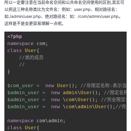
所以一定要注意在当前命名空间和公共命名空间使用的区别,其实可
以把这三种名称类比为文件名：例如：user.php、相对路径名：
如./admin/user.php、绝对路径名：如：/com/admin/user.php。
这样是不是会更容易理解一点呢。
<?php
namespace
com
;
class
User
{
//类的成员
//
}
$com_user
=
new
User
(
)
;
//非限定名称:表示当前c
$admin_user
=
new
admin
\
User
(
)
;
//限定名称:
$admin_user
=
new
\
com
\
User
(
)
;
//完全限定名
$admin_user
=
new
\
com
\
admin
\
User
(
)
;
//完全
namespace
com
\
admin
;
class
User
{