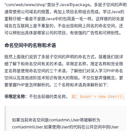
“com/web/www/shop”类似于Java中package。多层子空间的声明
我
注
的
开
通常使用公司域名的倒置，再加上项目名称组合而成。学过Java的
童鞋仔细一看是不是跟Java中的包简直一毛一样。这样做的好处是
的
Programs
发
域名在互联网上是不重复的，不会出现和网上同名的命名空间，还
可以辨别出具体是哪家公司的项目，有很强的广告性和可辨别性。
支
者
命名空间中的名称和术语
持
学
既然上面我们说到了多层子空间的声明的命名方式，接着我们就详
我
细了解下和命名空间有关的术语。非限定名称，限定名称和完全限
堂
定名称是使用命名空间的三个术语，了解他们对深入学习PHP命名
的
我
空间以及其他进阶技术知识有很大的帮助。不仅仅是弄懂概念，更
我
要掌握PHP是怎样解析的。三个名称和术语具体解析如下：
技
的
的
我
非限定名称：
不包含前缀的类名称。​
​如：$user = new User();​
术
云
课
的
我
支
声
如果当前命名空间是com\admin,User将被解析为
程
认
的
我
com\admin\User.如果使用User的代码在公共空间中则User