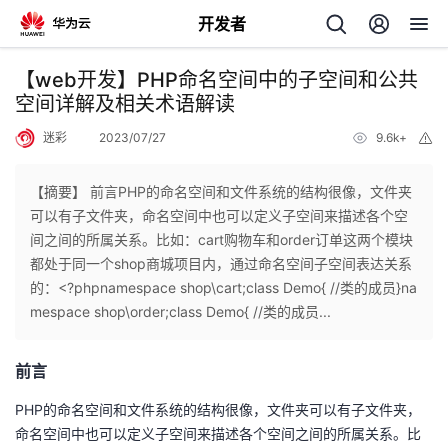
开发者
返
【web开发】PHP命名空间中的子空间和公共
回
空间详解及相关术语解读
迷彩
2023/07/27
9.6k+
举
报
【摘要】 前言PHP的命名空间和文件系统的结构很像，文件夹
可以有子文件夹，命名空间中也可以定义子空间来描述各个空
个
间之间的所属关系。比如：cart购物车和order订单这两个模块
都处于同一个shop商城项目内，通过命名空间子空间表达关系
我
人
的：<?phpnamespace shop\cart;class Demo{ //类的成员}na
mespace shop\order;class Demo{ //类的成员...
的
主
前言
开
页
PHP的命名空间和文件系统的结构很像，文件夹可以有子文件夹，
发
命名空间中也可以定义子空间来描述各个空间之间的所属关系。比