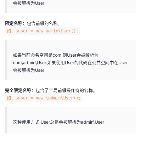
持
建
会被解析为User
证
实
的
议
验
收
限定名称：
包含前缀的名称。​
​如：$user = new admin\User();​
藏
如果当前命名空间是com,则User会被解析为
com\admin\User.如果使用User的代码在公共空间中在User
会被解析为User
完全限定名称：
包含了全局前缀操作符的名称。​
​如：$user = new \admin\User();​
这种使用方式,User总是会被解析为admin\User