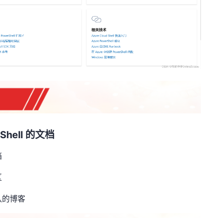
rShell 的文档
档
区
方团队的博客