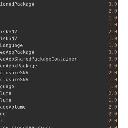
sionedPackage                          
3.0
    
                                       
2.0
.0.0
                                       
1.0
.0.
                                       
1.0
   
DiskSNV                                
2.0
.0.0
DiskSNV                                
1.0
.0.
dLanguage                              
1.0
   
nedAppPackage                          
3.0
    
nedAppSharedPackageContainer           
3.0
    
nedAppxPackage                         
3.0
    
nclosureSNV                            
2.0
.0.0
nclosureSNV                            
1.0
.0.
nguage                                 
1.0
   
olume                                  
2.0
.0.0
olume                                  
1.0
.0.
kageVolume                             
2.0
.1.0
age                                    
2.0
.1.0
nt                                     
2.0
.0.
ProvisionedPackages                    
3.0
    