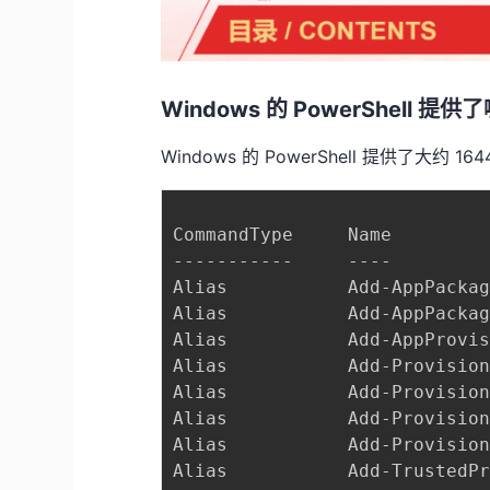
Windows 的 PowerShell
Windows 的 PowerShell 提供了大
CommandType     Name         
-----------     ----         
Alias           Add-AppPacka
Alias           Add-AppPacka
Alias           Add-AppProvi
Alias           Add-Provisio
Alias           Add-Provisio
Alias           Add-Provisio
Alias           Add-Provisio
Alias           Add-TrustedP