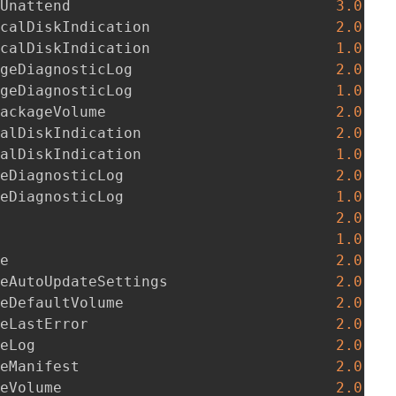
sUnattend                              
3.0
    
icalDiskIndication                     
2.0
.0.0
icalDiskIndication                     
1.0
.0.
ageDiagnosticLog                       
2.0
.0.0
ageDiagnosticLog                       
1.0
.0.
PackageVolume                          
2.0
.1.0
calDiskIndication                      
2.0
.0.0
calDiskIndication                      
1.0
.0.
geDiagnosticLog                        
2.0
.0.0
geDiagnosticLog                        
1.0
.0.
                                       
2.0
.0.0
                                       
1.0
.0.
ge                                     
2.0
.1.0
geAutoUpdateSettings                   
2.0
.1.0
geDefaultVolume                        
2.0
.1.0
geLastError                            
2.0
.1.0
geLog                                  
2.0
.1.0
geManifest                             
2.0
.1.0
geVolume                               
2.0
.1.0