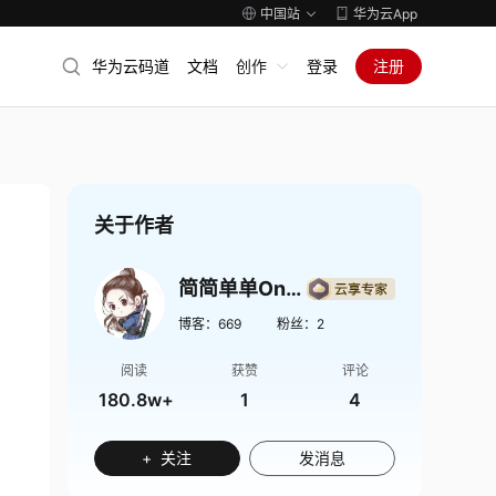
中国站
华为云App
华为云码道
文档
创作
登录
注册
关于作者
简简单单Onlinezuozuo
博客：
669
粉丝：
2
阅读
获赞
评论
180.8w+
1
4
+ 关注
发消息