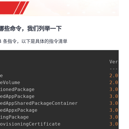
 提供了哪些命令，我们列举一下
约 1644 条指令，以下是具体的指令清单
                                      Version
                                      -------
ge                                     
2.0
.1.0
geVolume                               
2.0
.1.0
sionedPackage                          
3.0
    
nedAppPackage                          
3.0
    
nedAppSharedPackageContainer           
3.0
    
nedAppxPackage                         
3.0
    
ningPackage                            
3.0
   
rovisioningCertificate                 
3.0
   