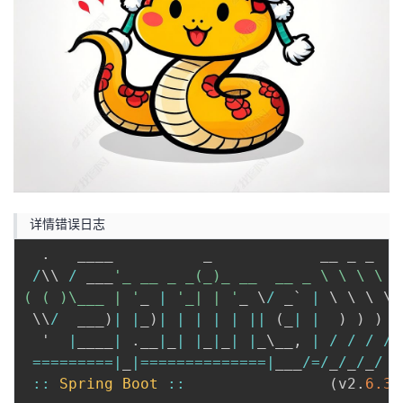
者
我
的
我
博
的
我
客
论
的
我
详情错误日志
坛
圈
的
我
.
   ____          _            __ _ _

/
\\ 
/
 ___
'_ __ _ _(_)_ __  __ _ \ \ \ \

子
直
的
我
( ( )\___ | '
_ 
|
'_| | '
_ \
/
 _` 
|
 \ \ \ \

 \\
/
  ___
)
|
|
_
)
|
|
|
|
|
||
(
_
|
|
)
)
)
)
我
播
活
的
  '  
|
____
|
.
__
|
_
|
|
_
|
_
|
|
_\__
,
|
/
/
/
/
==
==
==
==
=
|
_
|=
==
==
==
==
==
==
=
|
___
/=
/
_
/
_
/
_
/
我
动
关
的
::
Spring
Boot
::
(
v2
.
6.3
)