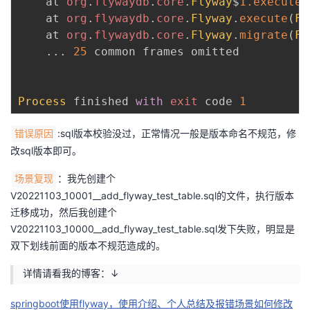
	at 
org
.
flywaydb
.
core
.
Flyway
$
1.
execute
(
	at 
org
.
flywaydb
.
core
.
Flyway
.
execute
(
Fl
	at 
org
.
flywaydb
.
core
.
Flyway
.
migrate
(
Fl
.
.
.
25
 common frames omitted

Process
 finished 
with
exit
 code 
1
:sql版本校验没过，正常情况一般是版本命名不规范，修
错误原因
改sql版本即可。
：我先创建个
场景复现
V20221103_10001__add_flyway_test_table.sql的文件，执行版本
迁移成功，然后我创建个
V20221103_10000__add_flyway_test_table.sql发下失败，明显是
双下划线前面的版本不规范造成的。
详情请看我的博客：↓
springboot使用flyway，使用介绍、个人总结及报错场景如何修改