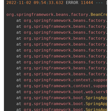
持
建
2022
-
11
-
02
09
:
54
:
33.632
 ERROR 
11444
--
-
[
 
证
实
的
议
org
.
springframework
.
beans
.
factory
.
BeanCrea
验
收
	at 
org
.
springframework
.
beans
.
factory
.
s
	at 
org
.
springframework
.
beans
.
factory
.
s
藏
	at 
org
.
springframework
.
beans
.
factory
.
s
	at 
org
.
springframework
.
beans
.
factory
.
s
	at 
org
.
springframework
.
beans
.
factory
.
s
	at 
org
.
springframework
.
beans
.
factory
.
s
	at 
org
.
springframework
.
beans
.
factory
.
s
	at 
org
.
springframework
.
beans
.
factory
.
s
	at 
org
.
springframework
.
beans
.
factory
.
s
	at 
org
.
springframework
.
beans
.
factory
.
s
	at 
org
.
springframework
.
context
.
support
	at 
org
.
springframework
.
context
.
support
	at 
org
.
springframework
.
boot
.
web
.
servle
	at 
org
.
springframework
.
boot
.
SpringAppl
	at 
org
.
springframework
.
boot
.
SpringAppl
	at 
org
.
springframework
.
boot
.
SpringAppl