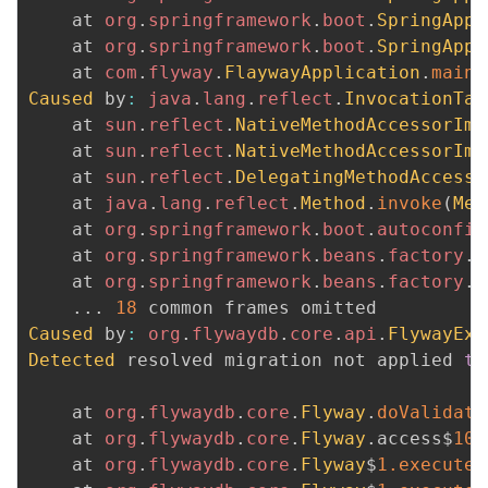
	at 
org
.
springframework
.
boot
.
SpringAppl
	at 
org
.
springframework
.
boot
.
SpringAppl
	at 
com
.
flyway
.
FlaywayApplication
.
main
(
Caused
 by
:
java
.
lang
.
reflect
.
InvocationTar
	at 
sun
.
reflect
.
NativeMethodAccessorImp
	at 
sun
.
reflect
.
NativeMethodAccessorImp
	at 
sun
.
reflect
.
DelegatingMethodAccesso
	at 
java
.
lang
.
reflect
.
Method
.
invoke
(
Met
	at 
org
.
springframework
.
boot
.
autoconfig
	at 
org
.
springframework
.
beans
.
factory
.
s
	at 
org
.
springframework
.
beans
.
factory
.
s
.
.
.
18
Caused
 by
:
org
.
flywaydb
.
core
.
api
.
FlywayExc
Detected
 resolved migration not applied 
to
	at 
org
.
flywaydb
.
core
.
Flyway
.
doValidate
	at 
org
.
flywaydb
.
core
.
Flyway
.
access$
100
	at 
org
.
flywaydb
.
core
.
Flyway
$
1.
execute
(