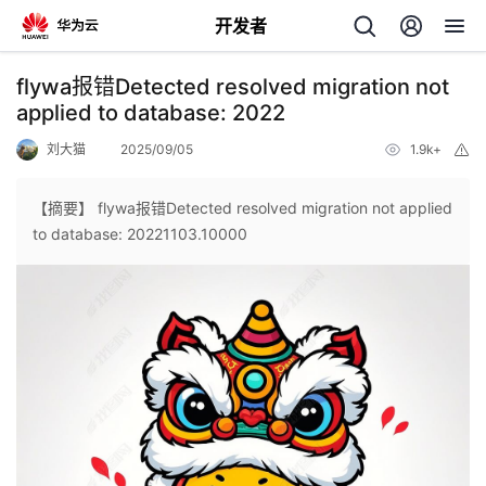
开发者
返
flywa报错Detected resolved migration not
回
applied to database: 2022
刘大猫
2025/09/05
1.9k+
举
报
【摘要】 flywa报错Detected resolved migration not applied
to database: 20221103.10000
个
我
人
的
主
开
页
发