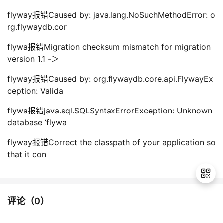
flyway报错Caused by: java.lang.NoSuchMethodError: o
rg.flywaydb.cor
flywa报错Migration checksum mismatch for migration
version 1.1 -＞
flyway报错Caused by: org.flywaydb.core.api.FlywayEx
ception: Valida
flywa报错java.sql.SQLSyntaxErrorException: Unknown
database ‘flywa
flyway报错Correct the classpath of your application so
that it con
评论（
0
）
退