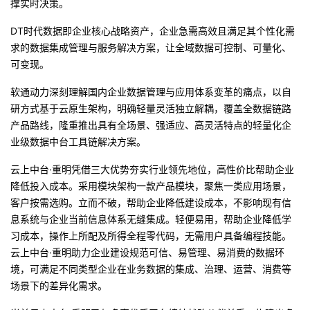
撑实时决策。
DT时代数据即企业核心战略资产，企业急需高效且满足其个性化需
求的数据集成管理与服务解决方案，让全域数据可控制、可量化、
可变现。
软通动力深刻理解国内企业数据管理与应用体系变革的痛点，以自
研方式基于云原生架构，明确轻量灵活独立解耦，覆盖全数据链路
产品路线，隆重推出具有全场景、强适应、高灵活特点的轻量化企
业级数据中台工具链解决方案。
云上中台·重明凭借三大优势夯实行业领先地位，高性价比帮助企业
降低投入成本。采用模块架构一款产品模块，聚焦一类应用场景，
客户按需选购。立而不破，帮助企业降低建设成本，不影响现有信
息系统与企业当前信息体系无缝集成。轻便易用，帮助企业降低学
习成本，操作上所配及所得全程零代码，无需用户具备编程技能。
云上中台·重明助力企业建设规范可信、易管理、易消费的数据环
境，可满足不同类型企业在业务数据的集成、治理、运营、消费等
场景下的差异化需求。