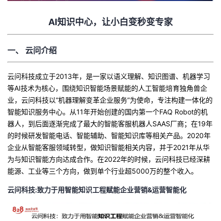
持
建
证
实
的
AI知识中心，让小白变秒变专家
议
验
收
一、
云问介绍
藏
云问科技成立于2013年，是一家以语义理解、知识图谱、机器学习
等AI技术为核心，围绕知识智能场景赋能的人工智能培育独角兽企
业，云问科技以“机器理解变革企业服务”为使命，专注构建一体化的
智能知识服务中心。从11年开始创建的国内第一个FAQ Robot的机
器人，到后面逐渐完成了最大的智能客服机器人SAAS厂商；在19年
的时候研发智能电话、智能辅助、智能知识库等相关产品。2020年
企业从智能客服领域转型，做知识智能相关内容，并于2021年从华
为与知识智能方向达成合作。在2022年的时候，云问科技已经深耕
能源、工业等三个方向，做到单个行业超5000万的整个收入。
云问科技:致力于用智能知识工程赋能企业营销&运营智能化