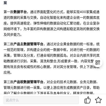
案
第一款
数据平台
，通过界面配置化的方式，能够实现400家集成通
道的数据的采集与交换，自动化智能化来构建企业统一的数据库底
座。提供高速稳定、弹性伸缩的数据自动化汇聚功能，在企业复杂
网络环境下，为丰富的异构数据源之间构建起稳定高效的数据交换
及同步能力。
第二款
产品主数据管理平台
，通过对企业黄金数据的统一标准，统
一规范的管理，并构建企业的统一数据中枢，对进行统一的数据的
采集，管理以及分发，打通全域的数据孤岛。对企业内部共享的其
础教据进行识别、采集、清洗和整合,形成要求—致、内容完整、长
期有效且良有权威性的核心数据，并对其分发管理，供上下游调取
应用。
退
第三款
产品软数据管理平台
，对企业的技术元数据、业务元数据、
出
管理元数据进行统—采集，以便上游应用生成教据资产日录，帮助
登
用户了解企业数据的上下游关系及本身的含义。精准定位数据。
录
第四款
数据资产管理平台
，对企业数据进行资产化管理。管理数据