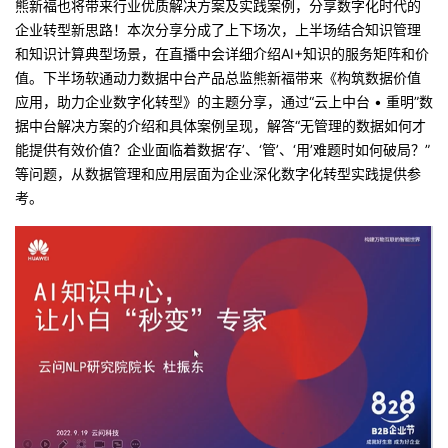
熊新福也将带来行业优质解决方案及实践案例，分享数字化时代的
我
注
的
开
企业转型新思路！本次分享分成
了上下场次，上半场结合知识管理
和知识计算典型场景，在直播中会详细介绍AI+知识的服务矩阵和价
的
Programs
发
值。下半场软通动力数据中台产品总监熊新福带来《构筑数据价值
应用，助力企业数字化转型》的主题分享，通过“云上中台 • 重明”数
支
者
据中台解决方案的介绍和具体案例呈现，解答“无管理的数据如何才
能提供有效价值？
企业面临着数据‘存’、‘管’、‘用’难题时如何破局？”
持
学
等问题，从数据管理和应用层面为企业深化数字化转型实践提供参
考。
我
堂
的
我
我
技
的
的
我
术
云
课
的
我
支
声
程
认
的
我