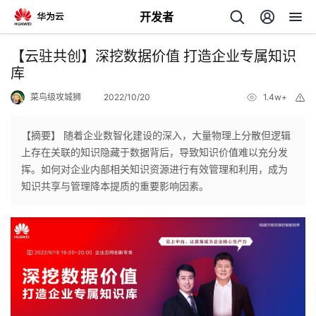
开发者
返
【云驻共创】深挖数据价值 打造企业专属知识
回
库
菜鸟级攻城狮
2022/10/20
1.4w+
举
报
【摘要】 随着企业数智化建设的深入，大量物理上分散但逻辑
上存在关联的知识隐藏于数据背后，导致知识价值难以充分发
个
挥。如何对企业内部相关知识资源进行有效管理和利用，成为
知识共享与管理降本提质的重要影响因素。
我
人
的
主
开
页
发