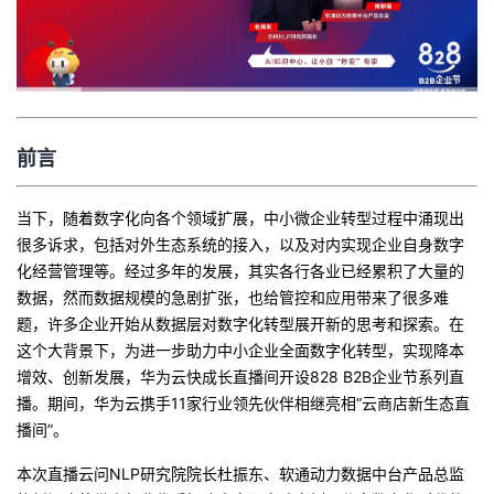
者
我
的
我
前言
博
的
我
当下，随着数字化向各个领域扩展，中小微企业转型过程中涌现出
很多诉求，包括对外生态系统的接入，以及对内实现企业自身数字
客
论
的
我
化经营管理等。经过多年的发展，其实各行各业已经累积了大量的
数据，然而数据规模的急剧扩张，也给管控和应用带来了很多难
坛
圈
的
我
题，许多企业开始从数据层对数字化转型展开新的思考和探索。在
这个大背景下，为进一步助力中小企业全面数字化转型，实现降本
子
直
的
我
增效、创新发展，华为云快成长直播间开设828 B2B企业节系列直
播。期间，华为云携手11家行业领先伙伴相继亮相“云商店新生态直
我
播
活
的
播间”。
我
动
关
的
本次直播云问NLP研究院院长杜振东、软通动力数据中台产品总监