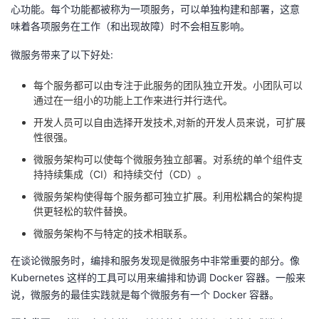
心功能。每个功能都被称为一项服务，可以单独构建和部署，这意
我
注
的
开
味着各项服务在工作（和出现故障）时不会相互影响。
的
Programs
发
微服务带来了以下好处:
支
每个服务都可以由专注于此服务的团队独立开发。小团队可以
者
通过在一组小的功能上工作来进行并行迭代。
持
学
开发人员可以自由选择开发技术,对新的开发人员来说，可扩展
性很强。
我
堂
微服务架构可以使每个微服务独立部署。对系统的单个组件支
持持续集成（CI）和持续交付（CD）。
的
我
我
微服务架构使得每个服务都可独立扩展。利用松耦合的架构提
供更轻松的软件替换。
技
的
的
我
微服务架构不与特定的技术相联系。
术
云
课
的
我
在谈论微服务时，编排和服务发现是微服务中非常重要的部分。像
Kubernetes 这样的工具可以用来编排和协调 Docker 容器。一般来
支
声
程
认
的
我
说，微服务的最佳实践就是每个微服务有一个 Docker 容器。