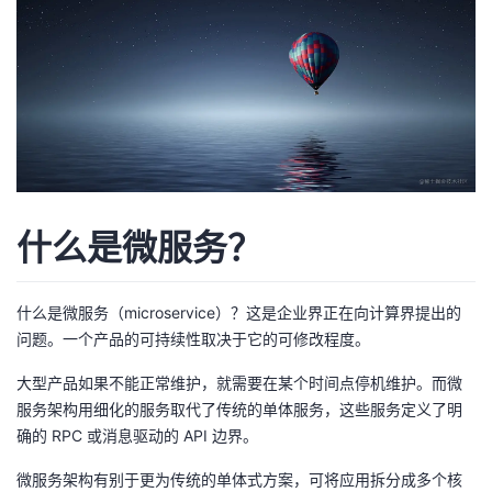
者
我
的
我
博
的
我
什么是微服务？
客
论
的
我
坛
圈
的
我
什么是微服务（microservice）？这是企业界正在向计算界提出的
问题。一个产品的可持续性取决于它的可修改程度。
子
直
的
我
大型产品如果不能正常维护，就需要在某个时间点停机维护。而微
我
播
活
的
服务架构用细化的服务取代了传统的单体服务，这些服务定义了明
确的 RPC 或消息驱动的 API 边界。
我
动
关
的
微服务架构有别于更为传统的单体式方案，可将应用拆分成多个核