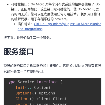
可插拔接口：Go Micro 对每个分布式系统的抽象都使用了 Go
接口。正因为如此，这些接口是可插拔的，使 Go Micro 与运
行时间无关。您可以在底层使用任何可用技术。 例如用于翻译
的编解码器，用于存储系统的 brokers。
插件地址：
GitHub - go-micro/plugins: Go Micro plugins
and integrations
接下来，让我们动手写一个服务。
服务接口
顶层的服务接口是构建服务的主要组件。它把 Go Micro 的所有底层
包都包装成一个方便的接口。
type
 Service 
interface
{
Init
(
...
Option
)
Options
(
)
 Options

Client
(
)
 client
.
Client

Server
(
)
 server
.
Server
