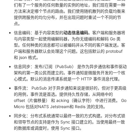
们有了一个服务的任何数量的实例的地址，我们现在需要一种
方法来决定哪个节点的路由。我们使用随机散列的负载均衡来
提供跨服务的均匀分布，并在出现问题时重试一个不同的节
点。
信息编码：基于内容类型的
动态信息编码
。客户端和服务器将
与内容类型一起使用编解码器，为你无缝编码和解码 Go 类
型。任何种类的消息都可以被编码并从不同的客户端发送。客
户端和服务器默认会处理这个问题。这包括默认的 protobuf
和 json 格式。
信息同步：发布/订阅（PubSub） 是作为异步通信和事件驱动
架构的第一类公民而建立的。事件通知是微服务开发的一个核
心模式。默认的消息传递系统是一个 HTTP 事件消息代理。
事件流： PubSub 对于异步通知来说是很好的，但对于更高级
的用例，事件流是首选。提供持久性存储，从网络中的
offset（片偏移量） 和 acking（确认字符） 中进行消费。 Go
Micro 包括对NATS Jetstream和 Redis 流的支持。
同步化：分布式系统通常以最终一致的方式构建。对分布式锁
和领导节点的支持是作为 Sync 接口建立的。当使用最终一致
的数据库或调度时，使用 Sync 接口。