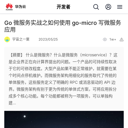
开发者
返
Go 微服务实战之如何使用 go-micro 写微服务
回
应用
宇宙之一粟
2023/05/25
1w+
举
报
【摘要】 什么是微服务？什么是微服务（microservice）？这
是企业界正在向计算界提出的问题。一个产品的可持续性取决
个
于它的可修改程度。大型产品如果不能正常维护，就需要在某
个时间点停机维护。而微服务架构用细化的服务取代了传统的
我
人
单体服务，这些服务定义了明确的 RPC 或消息驱动的 API 边
界。微服务架构有别于更为传统的单体式方案，可将应用拆分
的
主
成多个核心功能。每个功能都被称为一项服务，可以单独构
建...
开
页
发