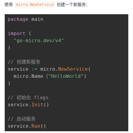
使用
创建一个新服务：
micro.NewService
package
 main

import
(
"go-micro.dev/v4"
)
// 创建新服务
service 
:=
 micro
.
NewService
(
  micro
.
Name（
"HelloWorld"
)
)
// 初始化 flags
service
.
Init
(
)
// 启动服务
service
.
Run
(
)