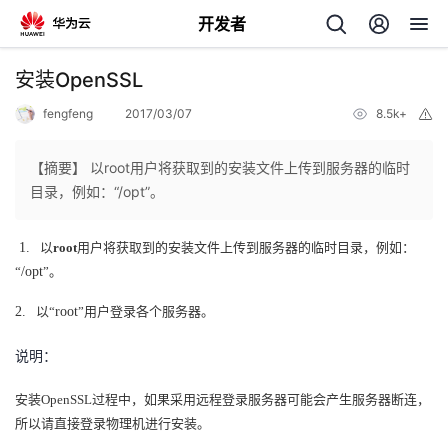
开发者
返
安装OpenSSL
回
fengfeng
2017/03/07
8.5k+
举
报
【摘要】 以root用户将获取到的安装文件上传到服务器的临时
目录，例如：“/opt”。
个
1.
以
root
用户将获取到的安装文件上传到服务器的临时目录，例如：
“
/opt
”
。
我
人
2.
以
“
root
”
用户登录各个服务器。
我
的
主
说明：
我
的
开
页
安装
OpenSSL
过程中，如果采用远程登录服务器可能会产生服务器断连，
所以请直接登录物理机进行安装。
我
的
开
发