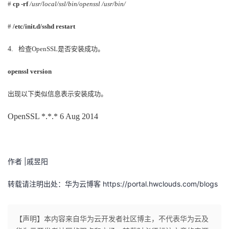
#
cp -rf
/usr/local/ssl/bin/openssl /usr/bin/
议
注
验
收
#
/etc/init.d/sshd restart
藏
4.
检查
OpenSSL
是否安装成功。
openssl version
出现以下类似信息表示安装成功。
OpenSSL *.*.* 6 Aug 2014
作者 |戚昱阳
转载请注明出处：华为云博客 https://portal.hwclouds.com/blogs
【声明】本内容来自华为云开发者社区博主，不代表华为云及