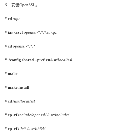
3.
安装
OpenSSL
。
的
Programs
发
者
#
cd
/opt
支
者
我
#
tar -xzvf
openssl-*.*.*.tar.gz
持
学
的
我
#
cd
openssl-*.*.*
我
堂
博
的
我
#
./config shared --prefix=
/usr/local/ssl
的
我
客
论
的
我
我
#
make
技
的
坛
圈
的
我
的
我
#
make install
术
云
子
直
的
我
#
cd
/usr/local/ssl
课
的
我
#
cp -rf
include/openssl/ /usr/include/
支
声
播
活
的
程
认
的
我
#
cp -rf
lib/* /usr/lib64/
持
建
动
关
证
实
的