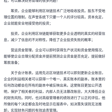
程，可以解决财务管理的很多问题！
我
注
的
开
筹资，企业能够利用区块链技术广泛地吸收投资。股东不受地
的
理位置的限制，在声誉系统下只要一个人的评分较高，资本充足，
Programs
发
企业就能安全地接受他的投资；
支
者
投资，企业利用区块链能够获取更多企业透明的真实的经营信
息，减少了信息的不对称性，降低了企业投资失败的概率；
持
学
营运资金管理，企业可以即时获得生产状况和资金使用情况，
我
堂
能够使企业合理分配资金并提前预测企业资金是否充足，提前做好
筹款准备；
的
我
我
关于会计账表，运用
先达
区块链技术可以即刻更新企业账目，
技
的
的
我
企业的利益相关者可以获得一个唯一、真实账本的副本，账本里的
任何改动都会在所有的副本中被反映出来。这使账目更加公开透
术
云
课
的
我
明，保护了相关者的利益，内部人员
无法
篡改账目
，大大降低
企业
的财务风险。同时，也对高级管理者的绩效进行了公正的评估，他
支
声
程
认
的
我
所做的每个决定都会及时地显示在报表中，如决策失误则无法推
卸
，实现财务问题的有效追责管理
。