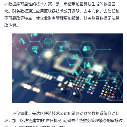
护数据库可靠性的技术方案，是一串使用加密算法生成的数据区
者
块。
财务数据
通过应用区块链技术公开透明、去中心化、去信任和
不可篡改等特点
，
使
企业财务管理更加精确，财务账目数据无法篡
我
改造假
。
的
我
博
的
我
客
论
的
我
坛
圈
的
我
子
直
的
我
我
播
活
的
不仅如此，先达区块链技术公司用链网对财务数据系统自动处
我
动
关
的
理，加上区块链建立的
“信任机制”就省去传统财务管理繁杂的审核过