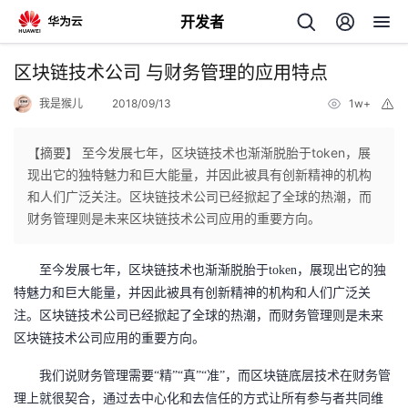
开发者
返
区块链技术公司 与财务管理的应用特点
回
我是猴儿
2018/09/13
1w+
举
报
【摘要】 至今发展七年，区块链技术也渐渐脱胎于token，展
现出它的独特魅力和巨大能量，并因此被具有创新精神的机构
和人们广泛关注。区块链技术公司已经掀起了全球的热潮，而
个
财务管理则是未来区块链技术公司应用的重要方向。
我
人
至今
发展七年
，区块链技术也渐渐脱胎于
token
，展现出它的独
特魅力和巨大能量，并因此被具有创新精神的机构和人们广泛关
的
主
注。区块链技术
公司
已经掀起了全球的热潮，
而财务管理则是未来
区块链技术公司应用的重要方向
。
开
页
我们说财务管理需要
“精”“真”“准”，而
区块链底层技术在财务管
发
理
上就很契合
，通过去中心化和去信任的方式让所有参与者共同维