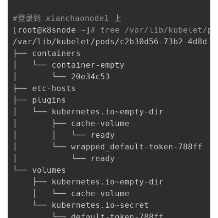
#登录到 xianchaonode1 上 
[
root@k8snode ~
]
# tree /var/lib/kubelet/po
/var/lib/kubelet/pods/c2b30d56-73b2-4d8d-9
├── containers

│   └── container-empty

│       └── 20e34c53

├── etc-hosts

├── plugins

│   └── kubernetes.io~empty-dir

│       ├── cache-volume

│       │   └── ready

│       └── wrapped_default-token-788ff

│           └── ready

└── volumes

    ├── kubernetes.io~empty-dir

    │   └── cache-volume

    └── kubernetes.io~secret

        └── default-token-788ff
