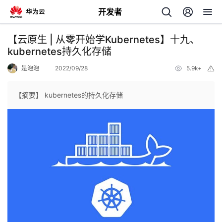
开发者
返
【云原生 | 从零开始学Kubernetes】十九、
回
kubernetes持久化存储
是泡泡
2022/09/28
5.9k+
举
报
【摘要】 kubernetes的持久化存储
个
我
人
的
主
开
页
发