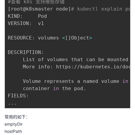
#查看 k8s 支持哪些存储 
[
root@k8smaster node
]
# kubectl explain pod
KIND:     Pod

VERSION:  v1

RESOURCE: volumes 
<
[
]
Object
>
DESCRIPTION:

     List of volumes that can be mounted b
     More info: https://kubernetes.io/docs
     Volume represents a named volume 
in
 a
     container 
in
 the pod.

..
常用的如下：
emptyDir
hostPath