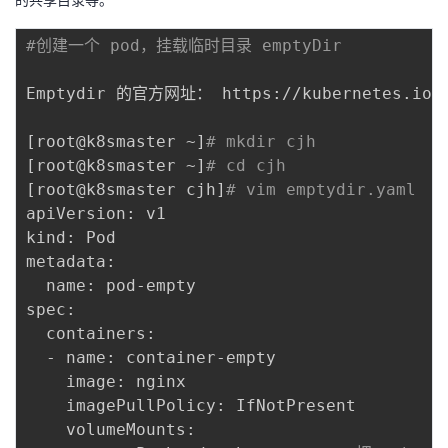
#创建一个 pod，挂载临时目录 emptyDir 
Emptydir 的官方网址： https://kubernetes.io/do
[
root@k8smaster ~
]
# mkdir cjh
[
root@k8smaster ~
]
# cd cjh
[
root@k8smaster cjh
]
# vim emptydir.yaml 
apiVersion: v1

kind: Pod 

metadata: 

  name: pod-empty

spec: 

  containers:

  - name: container-empty

    image: nginx

    imagePullPolicy: IfNotPresent

    volumeMounts: 
