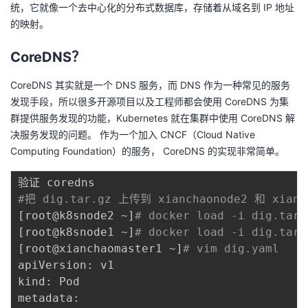
统，它就像一个去中心化的分布式数据库，存储着从域名到 IP 地址
我
注
的
开
的映射。
的
Programs
发
CoreDNS？
支
者
CoreDNS 其实就是一个 DNS 服务，而 DNS 作为一种常见的服务
发现手段，所以很多开源项目以及工程师都会使用 CoreDNS 为集
持
学
群提供服务发现的功能，Kubernetes 就在集群中使用 CoreDNS 解
决服务发现的问题。 作为一个加入 CNCF（Cloud Native
我
堂
Computing Foundation）的服务， CoreDNS 的实现非常简单。
的
我
我
#把 dig.tar.gz 上传到 xianchaonode2 和 xi
[
root@k8snode2 ~
]
# docker load -i dig.tar.
技
的
的
我
[
root@k8snode1 ~
]
# docker load -i dig.tar.
[
root@xianchaomaster1 ~
]
# vim dig.yaml 
术
云
课
的
我
apiVersion: v1

kind: Pod

支
声
程
认
的
我
metadata:
