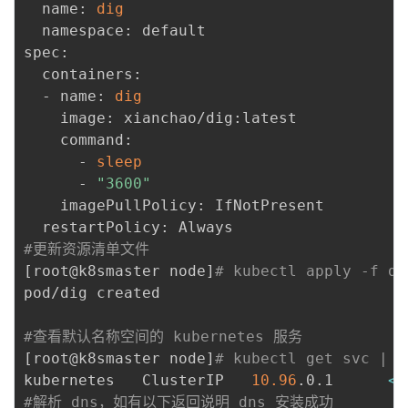
  name: 
dig
持
建
证
实
的
  namespace: default

spec:

议
验
收
  containers:

  - name: 
dig
藏
    image: xianchao/dig:latest

    command:

      - 
sleep
      - 
"3600"
    imagePullPolicy: IfNotPresent

#更新资源清单文件 
[
root@k8smaster node
]
# kubectl apply -f di
pod/dig created

#查看默认名称空间的 kubernetes 服务 
[
root@k8smaster node
]
# kubectl get svc | g
kubernetes   ClusterIP   
10.96
.0.1      
<
n
#解析 dns，如有以下返回说明 dns 安装成功 