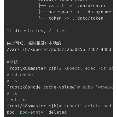
            ├── ca.crt -
>
..
data/ca.crt

            ├── namespace -
>
..
data/namespa
            └── token -
>
..
data/token

11
 directories, 
7
 files

由上可知，临时目录在本地的

/var/lib/kubelet/pods/c2b30d56-73b2-4d8d-9
#测试
[
root@k8smaster cjh
]
# kubectl exec -it pod
# cd cache  
# ls
[
root@k8snode cache-volume
]
# echo "wowowow
# ls
[
root@k8smaster cjh
]
# kubectl delete pods 
pod 
"pod-empty"