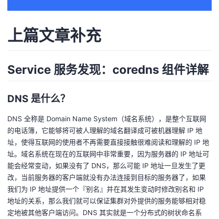
者
上篇文章补充
我
的
我
Service 服务发现：coredns 组件详解
博
的
我
DNS 是什么？
客
论
的
我
DNS 全称是 Domain Name System（域名系统），是整个互联网
的电话簿，它能够将可被人理解的域名翻译成可被机器理解 IP 地
坛
圈
的
我
址，使得互联网的使用者不再需要直接接触很难阅读和理解的 IP 地
址。域名系统在现在的互联网中非常重要，因为服务器的 IP 地址可
子
直
的
我
能会经常变动，如果没有了 DNS，那么可能 IP 地址一旦发生了更
改，当前服务器的客户端就没有办法连接到目标的服务器了，如果
我
播
活
的
我们为 IP 地址提供一个『别名』并在其发生变动时修改别名和 IP
地址的关系，那么我们就可以保证集群对外提供的服务能够相对稳
我
动
关
的
定地被其他客户端访问。DNS 其实就是一个分布式的树状命名系