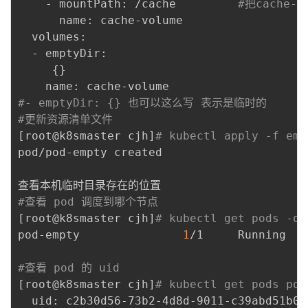
    - mountPath: /cache			
#把cache-
      name: cache-volume

  volumes:

  - emptyDir:

{
}
#- emptyDir: {} 也可以这么写 表示是临时的
#更新资源清单文件 
[
root@k8smaster cjh
]
# kubectl apply -f emp
pod/pod-empty created 

#查看 pod 调度到哪个节点 
[
root@k8smaster cjh
]
# kubectl get pods -o 
pod-empty               
1
/1     Running   
#查看 pod 的 uid 
[
root@k8smaster cjh
]
  uid: c2b30d56-73b2-4d8d-9011-c39abd51b065