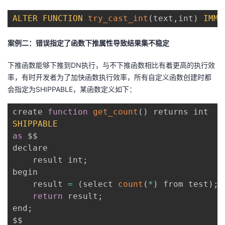
ALTER
FUNCTION
try_cast_int
(
text
,
int
)
IMMU
案例二：错误指定了函数下推属性导致结果集不稳定
下推函数能够下推到DN执行，与不下推函数相比有着更高的执行效
率，有时开发者为了加快函数执行效率，所有自定义函数创建时都
会指定为SHIPPABLE，某函数定义如下：
create 
function
get_count
(
)
SHIPPABLE
as
 $$

declare

    result int
;
begin

    result 
=
(
select 
count
(
*
)
 from test
)
;
return
 result
;
end
;
$$
