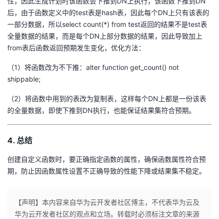
性，因此生成计划时该函数会下推到DN上执行，该函数下推到DN
后，由于函数定义中的test表是hash表，因此每个DN上只有该表的
一部分数据，所以select count(*) from test返回的结果不是test表
全量数据的结果，而是每个DN上部分数据的结果，因此导致加上
from表后函数返回预期发生变化，优化方法：
（1）将函数改为不下推：alter function get_count() not
shippable;
（2）将函数中用到的表改为复制表，这样每个DN上都是一份该表
的全量数据，即使下推到DN执行，也能保证结果集符合预期。
4. 总结
创建自定义函数时，要正确指定函数的属性，确保函数属性符合预
期，防止因函数属性设置不正确导致的性能下降或结果集不稳定。
【声明】本内容来自华为云开发者社区博主，不代表华为云及
华为云开发者社区的观点和立场。转载时必须标注文章的来源