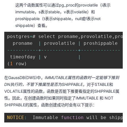
这两个函数属性可以通过pg_proc的provolatile（i表示
我
注
的
开
immutable，s表示stable，v表示volatile）和
proshippable（t表示shippable，null或f表示not
的
Programs
发
shippable）查看。
支
者
postgres
=
# select proname
,
provolatile
,
pros
  proname  
|
 provolatile 
|
持
学
--
--
--
--
--
-
+
--
--
--
--
--
--
-
+
--
--
--
--
--
--
--
 timeofday 
|
 v           
|
我
堂
(
1
 row
)
的
我
我
在GaussDB(DWS)中，
IMMUTABLE属性的函数时一定能够下推到
DN执行的，不管下推属性是否为SHIPPABLE
，对于STABLE和
技
的
的
我
VOLATILE属性的函数，函数是否能下推要看指定的SHIPPABLE属
性。因此，在创建函数时如果同时指定了IMMUTABLE 和 NOT
术
云
课
的
我
SHIPPABLE的属性，函数创建成功时会有以下提示：
支
声
程
认
的
我
NOTICE
:
  Immutable 
function
 will be shippa