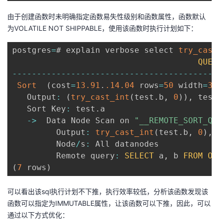
由于创建函数时未明确指定函数易失性级别和函数属性，函数默认
为VOLATILE NOT SHIPPABLE，使用该函数时执行计划如下：
postgres
=
# explain verbose select 
try_cast
QUER
--
--
--
--
--
--
--
--
--
--
--
--
--
--
--
--
--
--
--
--
--
Sort
(
cost
=
13.91
.
.14
.04
 rows
=
50
 width
=
36
   Output
:
(
try_cast_int
(
test
.
b
,
0
)
)
,
 test
   Sort Key
:
 test
.
a

-
>
  Data Node Scan on 
"__REMOTE_SORT_QU
         Output
:
try_cast_int
(
test
.
b
,
0
)
,
 
         Node
/
s
:
 All datanodes

         Remote query
:
SELECT
 a
,
 b 
FROM
ON
(
7
 rows
)
可以看出该sql执行计划不下推，执行效率较低，分析该函数发现该
函数可以指定为IMMUTABLE属性，让该函数可以下推，因此，可以
通过以下方式优化：