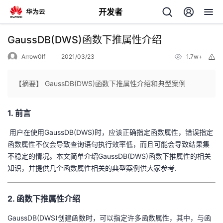
开发者
返
GaussDB(DWS)函数下推属性介绍
回
Arrow0lf
2021/03/23
1.7w+
举
报
【摘要】 GaussDB(DWS)函数下推属性介绍和典型案例
1. 前言
个
​ 用户在使用GaussDB(DWS)时，应该正确指定函数属性，错误指定
我
人
函数属性不仅会导致查询语句执行效率低，而且可能会导致结果集
不稳定的情况。本文简单介绍GaussDB(DWS)函数下推属性的相关
的
主
知识，并提供几个函数属性相关的典型案例供大家参考.
开
页
2. 函数下推属性介绍
发
GaussDB(DWS)创建函数时，可以指定许多函数属性，其中，与函