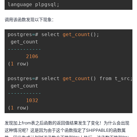
language plpgsql
;
调用该函数发现以下现象：
postgres
=
# select 
get_count
(
)
;
--
--
--
--
--
-
2106
(
1
 row
)
postgres
=
# select 
get_count
(
)
 from t_src
;
--
--
--
--
--
-
1032
(
1
 row
)
发现加上from表之后函数的返回值结果发生了变化！为什么会出现
这种情况呢？这是因为由于这个函数指定了SHIPPABLE的函数属