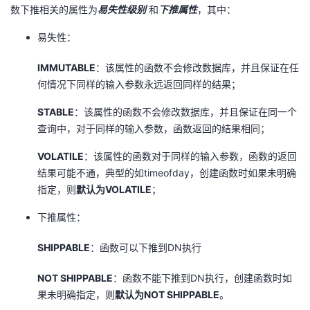
数下推相关的属性为
易失性级别
和
下推属性
，其中：
者
易失性：
我
IMMUTABLE
：该属性的函数不会修改数据库，并且保证在任
何情况下同样的输入参数永远返回同样的结果；
的
我
STABLE
：该属性的函数不会修改数据库，并且保证在同一个
博
的
我
查询中，对于同样的输入参数，函数返回的结果相同；
VOLATILE
：该属性的函数对于同样的输入参数，函数的返回
客
论
的
我
结果可能不通，典型的如timeofday，创建函数时如果未明确
指定，则
默认为VOLATILE
；
坛
圈
的
我
下推属性：
子
直
的
我
SHIPPABLE
：函数可以下推到DN执行
我
播
活
的
NOT SHIPPABLE
：函数不能下推到DN执行，创建函数时如
我
动
关
的
果未明确指定，则
默认为NOT SHIPPABLE
。