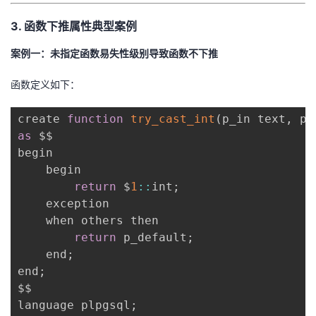
持
建
证
实
的
3. 函数下推属性典型案例
议
验
收
案例一：未指定函数易失性级别导致函数不下推
藏
函数定义如下：
create 
function
try_cast_int
(
p_in text
,
 p_
as
 $$

begin

    begin

return
 $
1
:
:
int
;
	exception

	when others then

return
 p_default
;
    end
;
end
;
$$

language plpgsql
;