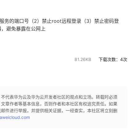
sh服务的端口号
2）
root远程登录
3）
（
禁止
（
禁止密码登
器，避免暴露在公网上
81.26KB
下载次数：
4
次
，不代表华为云及华为云开发者社区的观点和立场。转载时必须
、文章作者等基本信息，否则作者和本社区有权追究责任。如果
送邮件进行举报，并提供相关证据，一经查实，本社区将立刻删
aweicloud.com