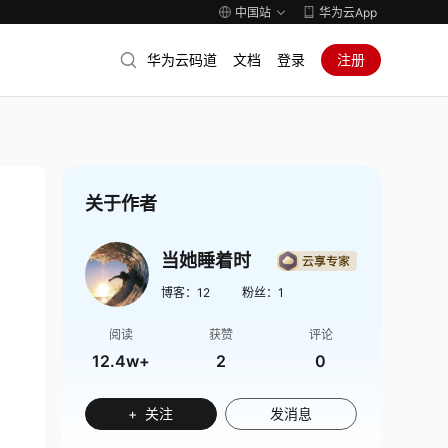
中国站
华为云App
华为云码道
文档
登录
注册
关于作者
当她睡着时
博客：
12
粉丝：
1
阅读
获赞
评论
12.4w+
2
0
+ 关注
发消息