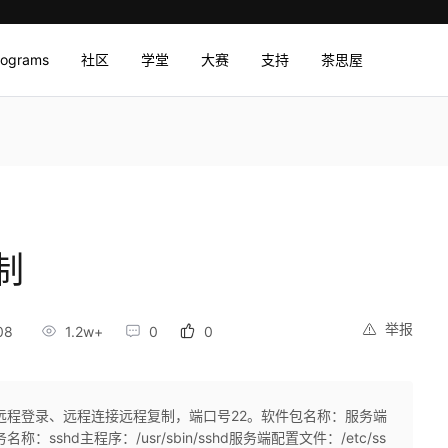
rograms
社区
学堂
大赛
支持
茶思屋
制
举报
08
1.2w+
0
0
于远程登录、远程连接远程复制，端口号22。软件包名称：服务端
ts服务名称：sshd主程序：/usr/sbin/sshd服务端配置文件：/etc/ss