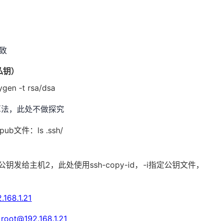
一致
私钥）
ygen -t rsa/dsa
密算法，此处不做探究
ub文件：ls .ssh/
钥发给主机2，此处使用ssh-copy-id，-i指定公钥文件，
.168.1.21
h
root@192.168.1.21