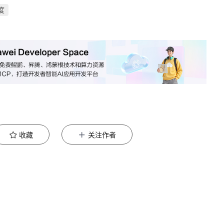
度
收藏
关注作者