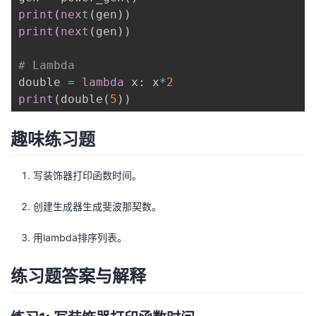
print
(
next
(
gen
)
)
print
(
next
(
gen
)
)
# Lambda
double 
=
lambda
 x
:
 x
*
2
print
(
double
(
5
)
)
趣味练习题
写装饰器打印函数时间。
创建生成器生成斐波那契数。
用lambda排序列表。
练习题答案与解释