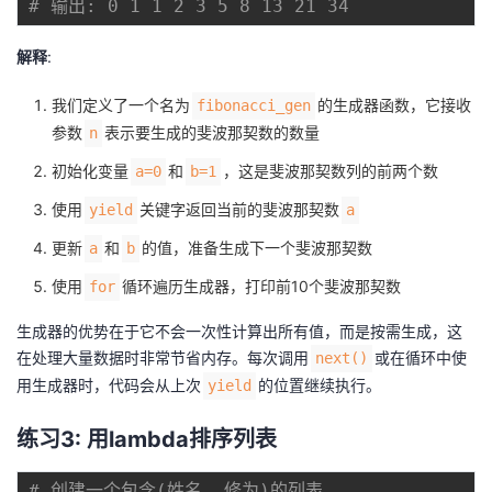
# 输出: 0 1 1 2 3 5 8 13 21 34
解释
:
我们定义了一个名为
的生成器函数，它接收
fibonacci_gen
参数
表示要生成的斐波那契数的数量
n
初始化变量
和
，这是斐波那契数列的前两个数
a=0
b=1
使用
关键字返回当前的斐波那契数
yield
a
更新
和
的值，准备生成下一个斐波那契数
a
b
使用
循环遍历生成器，打印前10个斐波那契数
for
生成器的优势在于它不会一次性计算出所有值，而是按需生成，这
在处理大量数据时非常节省内存。每次调用
或在循环中使
next()
用生成器时，代码会从上次
的位置继续执行。
yield
练习3: 用lambda排序列表
# 创建一个包含(姓名, 修为)的列表