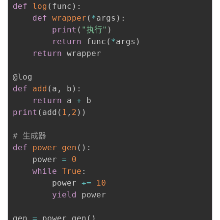
def
log
(
func
)
:
议
注
验
收
def
wrapper
(
*
args
)
:
print
(
"执行"
)
藏
return
 func
(
*
args
)
return
 wrapper

@log
def
add
(
a
,
 b
)
:
return
 a 
+
print
(
add
(
1
,
2
)
)
# 生成器
def
power_gen
(
)
:
    power 
=
0
while
True
:
        power 
+=
10
yield
 power

gen 
=
 power_gen
(
)