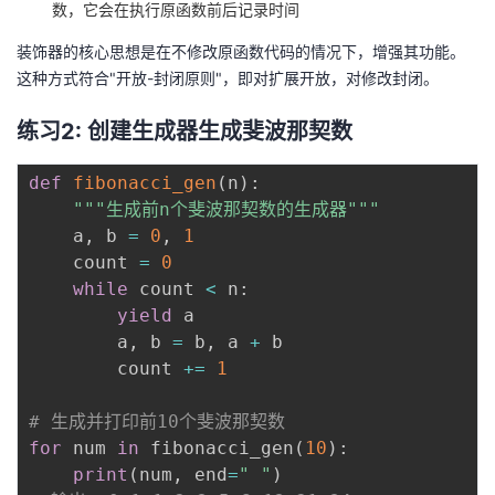
数，它会在执行原函数前后记录时间
装饰器的核心思想是在不修改原函数代码的情况下，增强其功能。
这种方式符合"开放-封闭原则"，即对扩展开放，对修改封闭。
练习2: 创建生成器生成斐波那契数
def
fibonacci_gen
(
n
)
:
"""生成前n个斐波那契数的生成器"""
    a
,
 b 
=
0
,
1
    count 
=
0
while
 count 
<
 n
:
yield
 a

        a
,
 b 
=
 b
,
 a 
+
 b

        count 
+=
1
# 生成并打印前10个斐波那契数
for
 num 
in
 fibonacci_gen
(
10
)
:
print
(
num
,
 end
=
" "
)