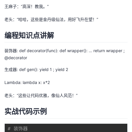
王麻子：“高深！教我。”
的
Programs
发
者
老头：“哈哈，这些是金丹级仙法，用好飞升在望！”
支
者
我
编程知识点讲解
持
学
的
我
装饰器: def decorator(func): def wrapper(): … return wrapper ;
我
堂
博
的
我
@decorator
的
我
客
论
的
我
我
生成器: def gen(): yield 1 ; yield 2
技
的
坛
圈
的
我
的
我
Lambda: lambda x: x*2
术
云
子
直
的
我
老头：“这些让代码优雅，像仙人风范！”
课
的
我
支
声
播
活
的
实战代码示例
程
认
的
我
持
建
动
关
证
实
的
# 装饰器