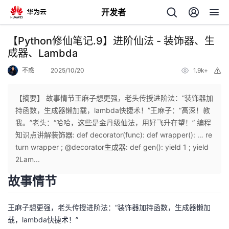
开发者
返
【Python修仙笔记.9】进阶仙法 - 装饰器、生
回
成器、Lambda
不惑
2025/10/20
1.9k+
举
报
【摘要】 故事情节王麻子想更强，老头传授进阶法：“装饰器加
持函数，生成器懒加载，lambda快捷术！”王麻子：“高深！教
个
我。”老头：“哈哈，这些是金丹级仙法，用好飞升在望！” 编程
知识点讲解装饰器: def decorator(func): def wrapper(): … re
我
人
turn wrapper ; @decorator生成器: def gen(): yield 1 ; yield
2Lam...
我
的
主
故事情节
我
的
开
页
王麻子想更强，老头传授进阶法：“装饰器加持函数，生成器懒加
我
载，lambda快捷术！”
的
开
发