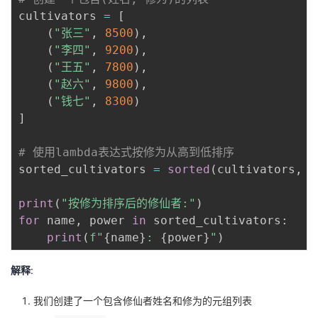
cultivators 
=
[
(
"张三"
,
8500
)
,
(
"李四"
,
9200
)
,
(
"王五"
,
7800
)
,
(
"赵六"
,
9800
)
,
(
"钱七"
,
8300
)
]
# 使用lambda表达式按修为从高到低排序
sorted_cultivators 
=
sorted
(
cultivators
,
 k
print
(
"按修为排序后的修仙者:"
)
for
 name
,
 power 
in
 sorted_cultivators
:
print
(
f"
{
name
}
: 
{
power
}
"
)
解释
:
我们创建了一个包含修仙者姓名和修为的元组列表