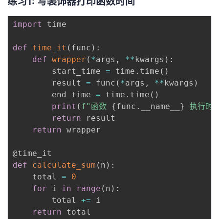
练习1: 写装饰器打印函数时间
import
 time

def
time_it
(
func
)
:
def
wrapper
(
*
args
,
**
kwargs
)
:
        start_time 
=
 time
.
time
(
)
        result 
=
 func
(
*
args
,
**
kwargs
)
        end_time 
=
 time
.
time
(
)
print
(
f"函数 
{
func
.
__name__
}
 执行时间
return
 result

return
 wrapper

@time_it
def
calculate_sum
(
n
)
:
    total 
=
0
for
 i 
in
range
(
n
)
:
        total 
+=
 i

return
 total
