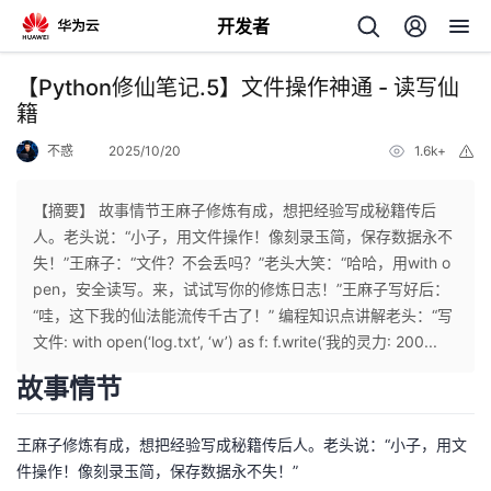
开发者
返
【Python修仙笔记.5】文件操作神通 - 读写仙
回
籍
不惑
2025/10/20
1.6k+
举
报
【摘要】 故事情节王麻子修炼有成，想把经验写成秘籍传后
人。老头说：“小子，用文件操作！像刻录玉简，保存数据永不
个
失！”王麻子：“文件？不会丢吗？”老头大笑：“哈哈，用with o
pen，安全读写。来，试试写你的修炼日志！”王麻子写好后：
我
人
“哇，这下我的仙法能流传千古了！” 编程知识点讲解老头：“写
文件: with open(‘log.txt’, ‘w’) as f: f.write(‘我的灵力: 200...
我
的
主
故事情节
我
的
开
页
王麻子修炼有成，想把经验写成秘籍传后人。老头说：“小子，用文
我
件操作！像刻录玉简，保存数据永不失！”
的
开
发