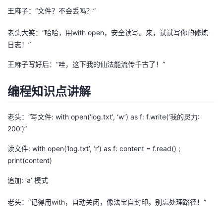
王麻子：“文件？不会丢吗？”
的
Programs
发
者
老头大笑：“哈哈，用with open，安全读写。来，试试写你的修炼
支
者
我
日志！”
持
王麻子写好后：“哇，这下我的仙法能流传千古了！”
学
的
我
我
编程知识点讲解
堂
博
的
我
的
我
客
论
的
我
我
老头：“写文件: with open(‘log.txt’, ‘w’) as f: f.write(‘我的灵力:
200’)”
技
的
坛
圈
的
我
的
我
读文件: with open(‘log.txt’, ‘r’) as f: content = f.read() ;
术
云
子
直
的
我
print(content)
课
的
我
追加: ‘a’ 模式
支
声
播
活
的
程
认
的
我
老头：“记得用with，自动关闭，像法宝自封印。别忘处理路径！”
持
建
动
关
证
实
的