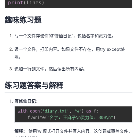
print
(
lines
)
趣味练习题
写一个文件存储你的“修仙日记”，包括名字和灵力值。
读一个文件，打印内容。如果文件不存在，用try except处
理。
追加一行到文件，然后读出所有内容。
练习题答案与解释
写修仙日记：
with
open
(
'diary.txt'
,
'w'
)
as
 f
:
    f
.
write
(
"名字: 王麻子\n灵力值: 300\n"
)
解释：
使用’w’模式打开文件并写入内容。这创建或覆盖文件，