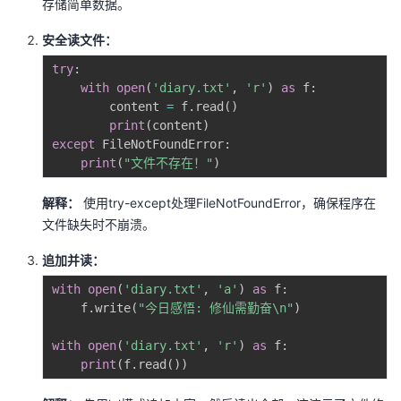
存储简单数据。
安全读文件：
try
:
with
open
(
'diary.txt'
,
'r'
)
as
 f
:
        content 
=
 f
.
read
(
)
print
(
content
)
except
 FileNotFoundError
:
print
(
"文件不存在！"
)
解释：
使用try-except处理FileNotFoundError，确保程序在
文件缺失时不崩溃。
追加并读：
with
open
(
'diary.txt'
,
'a'
)
as
 f
:
    f
.
write
(
"今日感悟: 修仙需勤奋\n"
)
with
open
(
'diary.txt'
,
'r'
)
as
 f
:
print
(
f
.
read
(
)
)