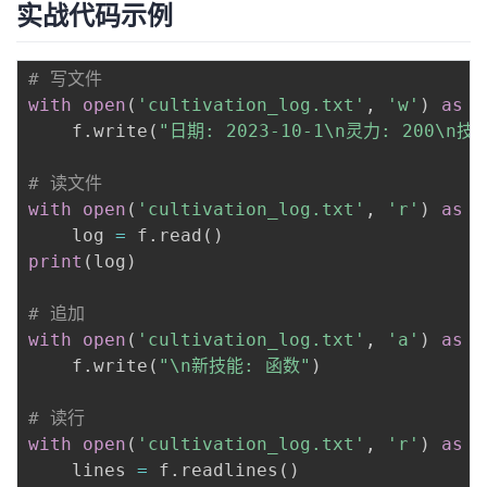
实战代码示例
议
注
验
收
藏
# 写文件
with
open
(
'cultivation_log.txt'
,
'w'
)
as
 f
    f
.
write
(
"日期: 2023-10-1\n灵力: 200\n技
# 读文件
with
open
(
'cultivation_log.txt'
,
'r'
)
as
 f
    log 
=
 f
.
read
(
)
print
(
log
)
# 追加
with
open
(
'cultivation_log.txt'
,
'a'
)
as
 f
    f
.
write
(
"\n新技能: 函数"
)
# 读行
with
open
(
'cultivation_log.txt'
,
'r'
)
as
 f
    lines 
=
 f
.
readlines
(
)