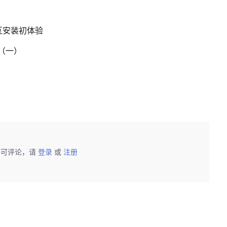
式交互安装初体验
绍（一）
后可评论，请
登录
或
注册