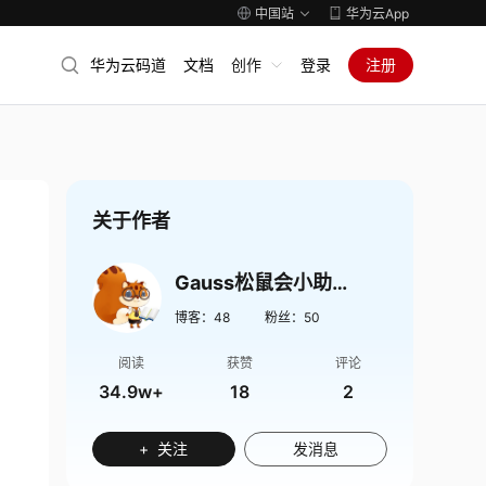
中国站
华为云App
华为云码道
文档
创作
登录
注册
关于作者
Gauss松鼠会小助手2
博客：
48
粉丝：
50
阅读
获赞
评论
34.9w+
18
2
+ 关注
发消息