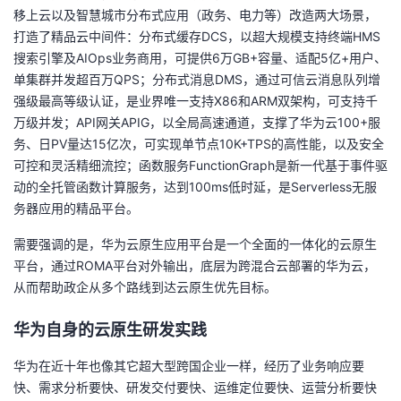
移上云以及智慧城市分布式应用（政务、电力等）改造两大场景，
打造了精品云中间件：分布式缓存DCS，以超大规模支持终端HMS
搜索引擎及AIOps业务商用，可提供6万GB+容量、适配5亿+用户、
单集群并发超百万QPS；分布式消息DMS，通过可信云消息队列增
强级最高等级认证，是业界唯一支持X86和ARM双架构，可支持千
万级并发；API网关APIG，以全局高速通道，支撑了华为云100+服
务、日PV量达15亿次，可实现单节点10K+TPS的高性能，以及安全
可控和灵活精细流控；函数服务FunctionGraph是新一代基于事件驱
动的全托管函数计算服务，达到100ms低时延，是Serverless无服
务器应用的精品平台。
需要强调的是，华为云原生应用平台是一个全面的一体化的云原生
平台，通过ROMA平台对外输出，底层为跨混合云部署的华为云，
从而帮助政企从多个路线到达云原生优先目标。
华为自身的云原生研发实践
华为在近十年也像其它超大型跨国企业一样，经历了业务响应要
快、需求分析要快、研发交付要快、运维定位要快、运营分析要快