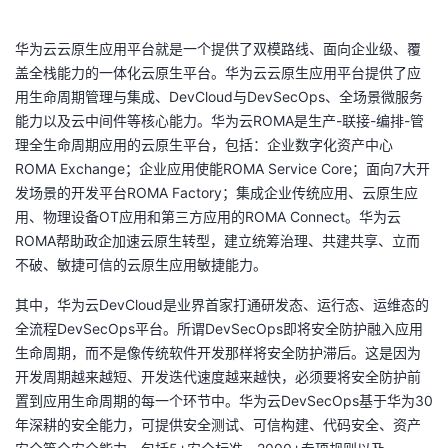
华为云云原生应用平台就是一个提供了双模路线、面向企业级、覆
盖全栈能力的一体化云原生平台。华为云云原生应用平台提供了应
用生命周期管理与集成、DevCloud与DevSecOps、全场景微服务
能力以及云中间件等核心能力。华为云ROMA是生产-联接-编排-管
理全生命周期应用的云原生平台，包括：企业数字化资产中心
ROMA Exchange；企业应用使能ROMA Service Core；面向7大开
发场景的开发平台ROMA Factory；集成企业传统应用、云原生应
用、物理设备OT应用和第三方应用的ROMA Connect。华为云
ROMA帮助政企加速云原生转型，建立统筹治理、共建共享、立而
不破、敏捷可信的云原生应用敏捷能力。
其中，华为云DevCloud是业界首家打通研发态、运行态、运维态的
全流程DevSecOps平台。所谓DevSecOps即将安全防护融入应用
生命周期，而不是像传统软件开发那样将安全防护滞后。这是因为
开发周期越来越短、开发迭代速度越来越快，必须要将安全防护前
置到应用生命周期的每一个环节中。华为云DevSecOps基于华为30
年深耕的安全能力，可提供安全测试、可信构建、代码安全、资产