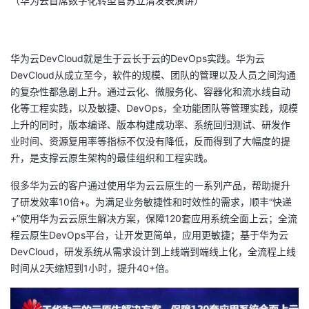
（华为云首席数字化转型官苏立清发表演讲）
华为云DevCloud就是生于云长于云的DevOps实践。华为云
DevCloud从成立至今，软件的规模、团队的管理以及人员之间沟通
的复杂性都急剧上升。通过云化、微服务化、容器化和流水线自动
化等工程实践，以及敏捷、DevOps，全功能团队等管理实践，规模
上升的同时，版本编译、版本构建成功率、系统回归测试、研发作
业时间、资源复用率等指标不仅没有降低，反而得到了大幅度的提
升，是支撑云原生架构的最佳组织和工程实践。
很多华为云的客户通过使用华为云云原生的一系列产品，帮助提升
了研发效率10倍+。为满足业务敏捷性和时效性的需求，顺丰“快递
+”使用华为云云原生解决方案，保障120套应用系统全面上云；全流
程云原生DevOps平台，让开发更简单，应用更敏捷；基于华为云
DevCloud，研发系统从需求设计到上线端到端线上化，全流程上线
时间从2天缩短到1小时，提升40+倍。