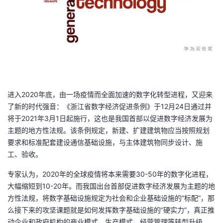
者
我
的
我
博
的
我
进入2020年底，由一场疫情而全面加速的数字化转型进程，又迎来
了新的时代强音：《浙江省数字经济促进条例》于12月24日通过并
客
论
的
我
将于2021年3月1日起施行，这也是我国首部以促进数字经济发展为
主题的地方性法规。该条例规定，新建、扩建建筑物应当按照规划
坛
圈
的
我
要求和标准配套建设通信基础设施，与主体建筑物同步设计、施
工、验收。
子
直
的
我
专家认为，2020年的全球疫情将本来需要30-50年的数字化进程，
我
播
活
的
大幅缩短到10-20年。而我国出台首部促进数字经济发展为主题的地
方性法规，将数字基础设施规定为社会和企业基础设施的“标配”，那
我
动
关
的
么接下来的攻坚课题就是如何发挥数字基础设施的“硬实力”，真正推
动企业和政府机构的商业模式、生产模式、经营管理等转型升级