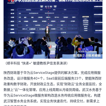
（顺丰科技 “快递+” 敏捷教练尹佳发表演讲）
陕西财政基于华为云ServiceStage提供的解决方案，完成应用微服
务改造，设计微服务40+个，SaaS层前后端服务23个，使能陕西财
政重构数字财政，开放财政云生态，实现“财政云”业务全面监控，全
数据上“云”一体化管理，应用上线周期从月级到周级。武汉水务基于
华为云ServiceStage微服务架构改造水务传统应用微服务化，构建
武汉智慧水务业务系统，实现业务快速迭代、持续交付，新需求上