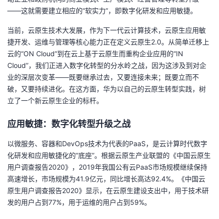
我
注
的
——这就需要建立相应的“软实力”，即数字化研发和应用敏捷。
开
当前，云原生技术大发展，作为下一代云计算技术，云原生应用敏
的
Programs
发
捷开发、运维与管理等核心能力正在定义云原生2.0。从简单迁移上
云的“ON Cloud”到在云上基于云原生而重构企业应用的“IN
支
者
Cloud”，我们正进入数字化转型的分水岭之战，因为这涉及到对企
业的深层次变革——既要继承过去，又要连接未来；既要立而不
持
学
破，又要持续进化。在这方面，华为以自己的云原生转型实践，树
立了一个新云原生企业的标杆。
我
堂
应用敏捷：数字化转型升级之战
的
我
我
以微服务、容器和DevOps技术为代表的PaaS，是云计算时代数字
技
的
的
我
化研发和应用敏捷化的“底座”。根据云原生产业联盟的《中国云原生
用户调查报告2020》，2019年我国公有云PaaS市场规模继续保持
术
云
课
的
我
高速增长，市场规模为41.9亿元，同比增长高达92.4%。《中国云
原生用户调查报告2020》显示，在云原生建设支出中，用于技术研
支
声
程
认
的
我
发的用户占到77%，用于运维的用户占到59%。