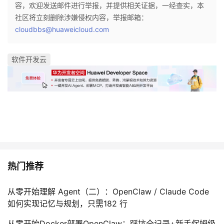
持
建
容，欢迎发送邮件进行举报，并提供相关证据，一经查实，本
证
实
的
社区将立刻删除涉嫌侵权内容，举报邮箱：
议
cloudbbs@huaweicloud.com
验
收
藏
软件开发云
热门推荐
从零开始理解 Agent（二）：OpenClaw / Claude Code
如何实现记忆与规划，只需182 行
从零开始Docker部署OpenClaw：踩坑全记录+新手保姆级