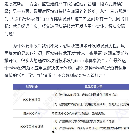
发展态势。一方面，监管始终严守政策红线，管理手段方式持续升
者
级；另一方面，政策对区块链扶持有加深的的趋势，从“十三五规划”
到“大会倡导区块链”行业向健康发展！这二者之间都有一个共同的目
我
标：就是蜕虚向实，将先达区块链技术开发应用与实体，解决实际
问题！
的
我
为什么要币改？我们不妨回想区块链技术开发的发展历程，风
博
的
我
声最大的是
2017年初，区块链技术开发“使人一夜暴富”的观点逐渐散
播开来，很多人想通过区块链技术发行token来募集资金，但最终这
客
论
的
我
个token没有落地应用去解决实际问题，那么这种token就是没有运用
价值的“空气币”、“传销币”！不合规则就会被监管打击！
坛
圈
的
我
子
直
的
我
我
播
活
的
我
动
关
的