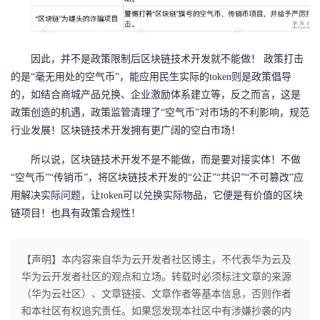
我
注
的
开
的
Programs
发
因此，并不是政策限制后区块链技术开发就不能做！
政策打击
的是
“毫无用处的空气币”，能应用民生实际的token则是政策倡导
支
者
的，如结合商城产品兑换、企业激励体系建立等，反之而言，这是
政策创造的机遇，政策监管清理了“空气币”对市场的不利影响，规范
持
学
行业发展！区块链技术开发拥有更广阔的空白市场！
我
堂
所以说，区块链技术开发不是不能做，而是要对接实体！不做
“空气币”“传销币”，将区块链技术开发的“公正”“共识”“不可篡改”应
的
我
我
用解决实际问题，让token可以兑换实际物品，它便是有价值的区块
链项目！也具有政策合规性！
技
的
的
我
术
云
【声明】本内容来自华为云开发者社区博主，不代表华为云及
课
的
我
华为云开发者社区的观点和立场。转载时必须标注文章的来源
支
声
（华为云社区）、文章链接、文章作者等基本信息，否则作者
程
认
的
我
和本社区有权追究责任。如果您发现本社区中有涉嫌抄袭的内