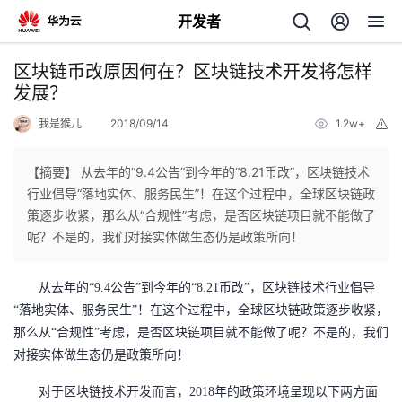
开发者
返
区块链币改原因何在？区块链技术开发将怎样
回
发展？
我是猴儿
2018/09/14
1.2w+
举
报
【摘要】 从去年的“9.4公告”到今年的“8.21币改”，区块链技术
行业倡导“落地实体、服务民生”！在这个过程中，全球区块链政
个
策逐步收紧，那么从“合规性”考虑，是否区块链项目就不能做了
呢？不是的，我们对接实体做生态仍是政策所向！
我
人
从去年的
“
9.4公告”到今年的“8.21币改”，区块链技术行业倡导
的
主
“落地实体、服务民生”！在这个过程中，全球区块链政策逐步收紧，
那么从“合规性”考虑，是否区块链项目就不能做了呢？不是的，我们
开
页
对接实体做生态仍是政策所向！
发
对于区块链技术开发而言，
2018年的政策环境呈现以下两方面