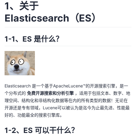
1、关于
者
Elasticsearch（ES）
我
1-1、ES 是什么？
的
我
博
的
我
客
论
的
我
坛
圈
的
我
Elasticsearch 是一个基于ApacheLucene™的开源搜索引擎，是一
个分布式的
免费开源搜索和分析引擎
，适用于包括文本、数字、地
子
直
的
我
理空间、结构化和非结构化数据等在内的所有类型的数据！无论在
开源还是专有领域，Lucene可以被认为是迄今为止最先进、性能最
我
播
活
的
好的、功能最全的搜索引擎库。
我
动
关
的
1-2、ES 可以干什么？