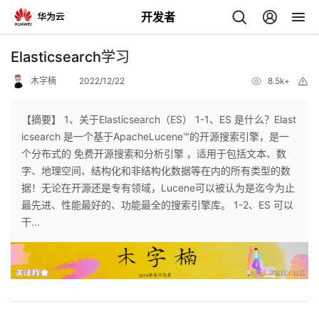
开发者
返
Elasticsearch学习
回
木字楠
2022/12/22
8.5k+
举
报
【摘要】 1、关于Elasticsearch（ES） 1-1、ES 是什么？Elast
icsearch 是一个基于ApacheLucene™的开源搜索引擎，是一
个分布式的 免费开源搜索和分析引擎 ，适用于包括文本、数
个
字、地理空间、结构化和非结构化数据等在内的所有类型的数
据！无论在开源还是专有领域，Lucene可以被认为是迄今为止
我
人
最先进、性能最好的、功能最全的搜索引擎库。 1-2、ES 可以
干...
的
主
开
页
发