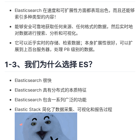
我
注
的
开
Elasticsearch 在速度和可扩展性方面都表现出色，而且还能够
索引多种类型的内容！
的
Programs
发
能够安全可靠地获取任何来源、任何格式的数据，然后实时地
对数据进行搜索、分析和可视化。
支
者
它可以近乎实时的存储、检索数据；本身扩展性很好，可以扩
展到上百台服务器，处理 PB 级别的数据。
持
学
1-3、我们为什么选择 ES？
我
堂
Elasticsearch 很快
的
我
我
Elasticsearch 具有分布式的本质特征
技
的
的
我
Elasticsearch 包含一系列广泛的功能
Elastic Stack 简化了数据采集、可视化和报告过程
术
云
课
的
我
支
声
程
认
的
我