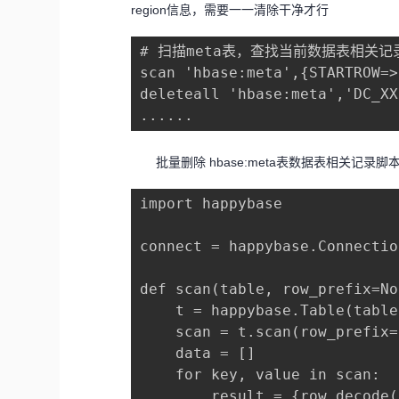
region信息，需要一一清除干净才行
# 扫描meta表，查找当前数据表相关记录
scan 'hbase:meta',{STARTR
deleteall 'hbase:meta','D
......
批量删除 hbase:meta表数据表相关记录脚
import happybase

connect = happybase.Connectio
def scan(table, row_prefix=No
    t = happybase.Table(table
    scan = t.scan(row_prefix=
    data = []

    for key, value in scan:

        result = {row.decode(