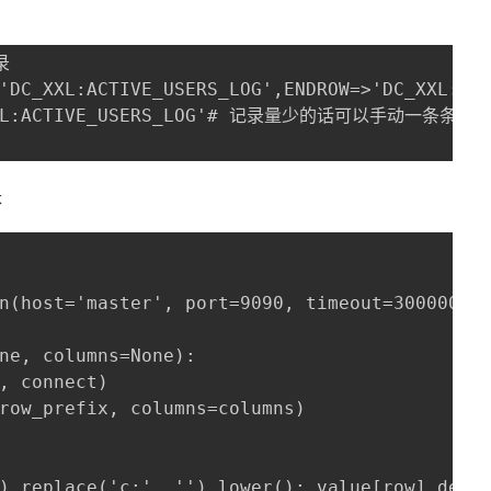


OW=>'DC_XXL:ACTIVE_USERS_LOG',ENDROW=>'D
C_XXL:ACTIVE_USERS_LOG'# 记录量少的话可以手动一条条删除
本
n(host='master', port=9090, timeout=300000, a
ne, columns=None):

, connect)

row_prefix, columns=columns)

).replace('c:', '').lower(): value[row].decod