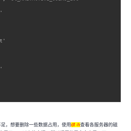


'



足，想要删除一些数据占用，使用
df -h
查看各服务器的磁