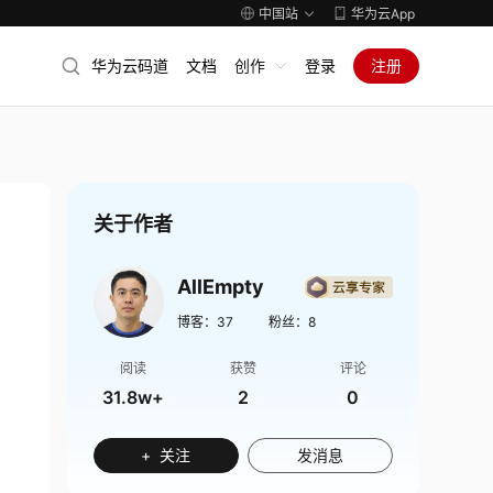
中国站
华为云App
华为云码道
文档
创作
登录
注册
关于作者
AllEmpty
博客：
37
粉丝：
8
阅读
获赞
评论
31.8w+
2
0
+ 关注
发消息