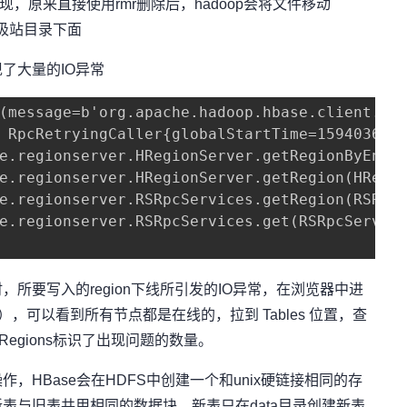
现，原来直接使用rmr删除后，hadoop会将文件移动
/ 这个垃圾站目录下面
大量的IO异常
(message=b'org.apache.hadoop.hbase.client.Ret
 RpcRetryingCaller{globalStartTime=1594036912
e.regionserver.HRegionServer.getRegionByEncod
e.regionserver.HRegionServer.getRegion(HRegio
e.regionserver.RSRpcServices.getRegion(RSRpcS
e.regionserver.RSRpcServices.get(RSRpcService
要写入的region下线所引发的IO异常，在浏览器中进
r:16010），可以看到所有节点都是在线的，拉到 Tables 位置，查
Regions标识了出现问题的数量。
Base会在HDFS中创建一个和unix硬链接相同的存
表与旧表共用相同的数据块，新表只在data目录创建新表