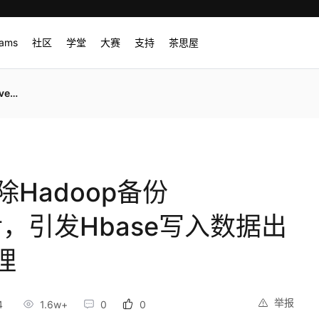
rams
社区
学堂
大赛
支持
茶思屋
题处理
除Hadoop备份
件后，引发Hbase写入数据出
理
举报
4
1.6w+
0
0