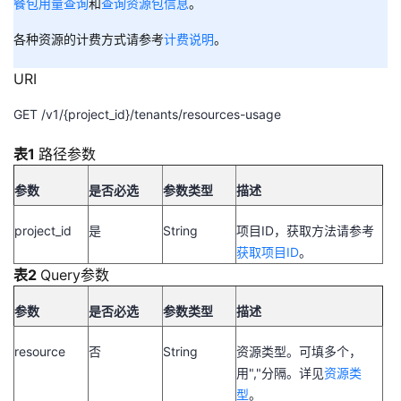
餐包用量查询
和
查询资源包信息
。
者
各种资源的计费方式请参考
计费说明
。
我
URI
GET /v1/{project_id}/tenants/resources-usage
的
我
表1
路径参数
博
的
我
参数
是否必选
参数类型
描述
客
论
的
我
project_id
是
String
项目ID，获取方法请参考
坛
圈
的
我
获取项目ID
。
表2
Query参数
子
直
的
我
参数
是否必选
参数类型
描述
我
播
活
的
resource
否
String
资源类型。可填多个，
用","分隔。详见
资源类
我
动
关
的
型
。