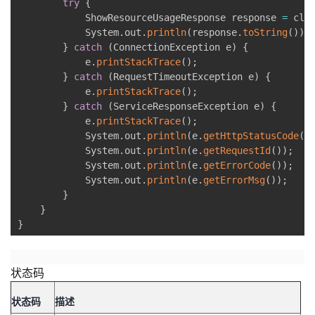
try
{
            ShowResourceUsageResponse response 
=
 cli
            System
.
out
.
println
(
response
.
toString
(
)
)
;
}
catch
(
ConnectionException e
)
{
            e
.
printStackTrace
(
)
;
}
catch
(
RequestTimeoutException e
)
{
            e
.
printStackTrace
(
)
;
}
catch
(
ServiceResponseException e
)
{
            e
.
printStackTrace
(
)
;
            System
.
out
.
println
(
e
.
getHttpStatusCode
(
)
            System
.
out
.
println
(
e
.
getRequestId
(
)
)
;
            System
.
out
.
println
(
e
.
getErrorCode
(
)
)
;
            System
.
out
.
println
(
e
.
getErrorMsg
(
)
)
;
}
}
}
状态码
状态码
描述