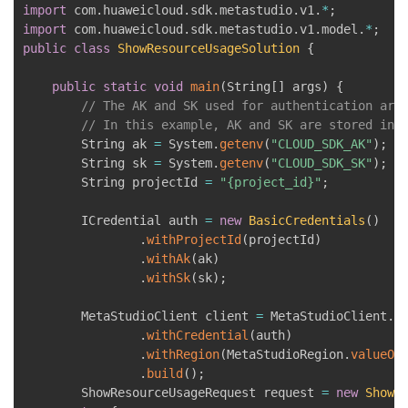
import
 com
.
huaweicloud
.
sdk
.
metastudio
.
v1
.
*
;
import
 com
.
huaweicloud
.
sdk
.
metastudio
.
v1
.
model
.
*
;
public
class
ShowResourceUsageSolution
{
public
static
void
main
(
String
[
]
 args
)
{
// The AK and SK used for authentication are
// In this example, AK and SK are stored in 
        String ak 
=
 System
.
getenv
(
"CLOUD_SDK_AK"
)
;
        String sk 
=
 System
.
getenv
(
"CLOUD_SDK_SK"
)
;
        String projectId 
=
"{project_id}"
;
        ICredential auth 
=
new
BasicCredentials
(
)
.
withProjectId
(
projectId
)
.
withAk
(
ak
)
.
withSk
(
sk
)
;
        MetaStudioClient client 
=
 MetaStudioClient
.
n
.
withCredential
(
auth
)
.
withRegion
(
MetaStudioRegion
.
valueOf
.
build
(
)
;
        ShowResourceUsageRequest request 
=
new
ShowR