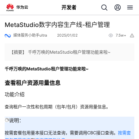
开发者
返
MetaStudio数字内容生产线-租户管理
回
媒体服务小助手ultra
2025/01/02
7.5w+
举
报
【摘要】 千呼万唤的MetaStudio租户管理功能来啦~
千呼万唤的MetaStudio租户管理功能来啦~
个
查看租户资源用量信息
我
人
功能介绍
的
主
查询租户一次性和包周期（包年/包月）资源用量信息。
开
页
说明：
按需套餐包用量本接口无法查询，需要调用CBC接口查询。
按需套
发