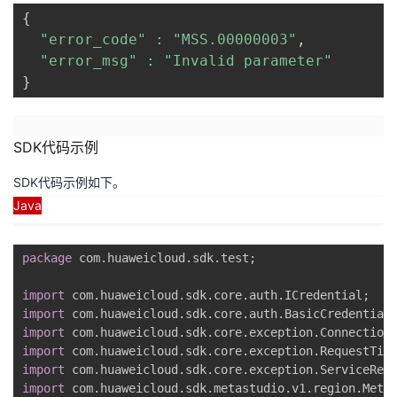
{
"error_code"
:
"MSS.00000003"
,
"error_msg"
:
"Invalid parameter"
}
SDK代码示例
SDK代码示例如下。
Java
package
 com
.
huaweicloud
.
sdk
.
test
;
import
 com
.
huaweicloud
.
sdk
.
core
.
auth
.
ICredential
;
import
 com
.
huaweicloud
.
sdk
.
core
.
auth
.
BasicCredential
import
 com
.
huaweicloud
.
sdk
.
core
.
exception
.
Connection
import
 com
.
huaweicloud
.
sdk
.
core
.
exception
.
RequestTim
import
 com
.
huaweicloud
.
sdk
.
core
.
exception
.
ServiceRes
import
 com
.
huaweicloud
.
sdk
.
metastudio
.
v1
.
region
.
Meta