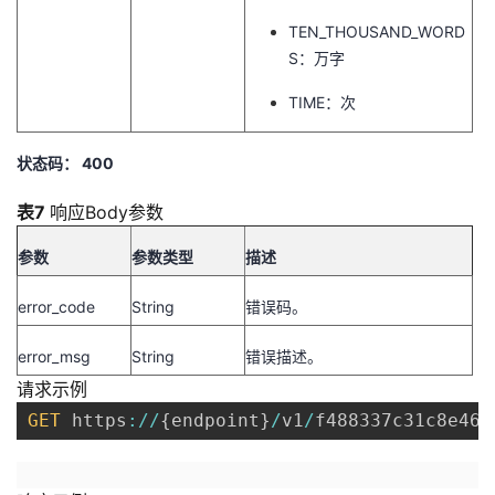
TEN_THOUSAND_WORD
S：万字
TIME：次
状态码： 400
表7
响应Body参数
参数
参数类型
描述
error_code
String
错误码。
error_msg
String
错误描述。
请求示例
GET
 https
:
/
/
{
endpoint
}
/
v1
/
f488337c31c8e462