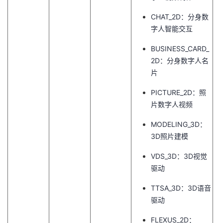
持
建
证
实
的
CHAT_2D：分身数
议
字人智能交互
验
收
BUSINESS_CARD_
藏
2D：分身数字人名
片
PICTURE_2D：照
片数字人视频
MODELING_3D：
3D照片建模
VDS_3D：3D视觉
驱动
TTSA_3D：3D语音
驱动
FLEXUS_2D：