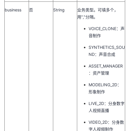
我
注
的
开
business
否
String
业务类型。可填多个，
用","分隔。
的
Programs
发
VOICE_CLONE：声
支
者
音制作
SYNTHETICS_SOU
持
学
ND：声音合成
我
堂
ASSET_MANAGER
：资产管理
的
我
我
MODELING_2D：
技
的
形象制作
的
我
LIVE_2D：分身数字
术
云
课
的
我
人视频直播
支
声
程
认
的
我
VIDEO_2D：分身数
字人视频制作