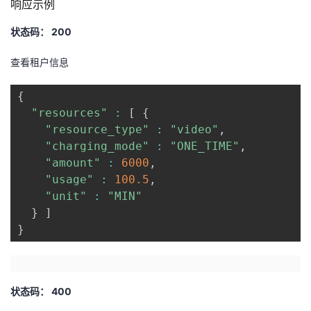
响应示例
状态码： 200
查看租户信息
{
"resources"
:
[
{
"resource_type"
:
"video"
,
"charging_mode"
:
"ONE_TIME"
,
"amount"
:
6000
,
"usage"
:
100.5
,
"unit"
:
"MIN"
}
]
}
状态码： 400