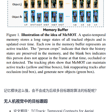
我
注
的
开
的
Programs
发
支
者
持
学
我
堂
的
我
我
技
的
的
我
术
云
记忆模块这么强，会不会成为后续多目标跟踪算法的标配呢？
课
的
我
无人机视觉中的目标跟踪
支
声
程
认
的
我
论文题目：TCTrack: Temporal Contexts for Aerial