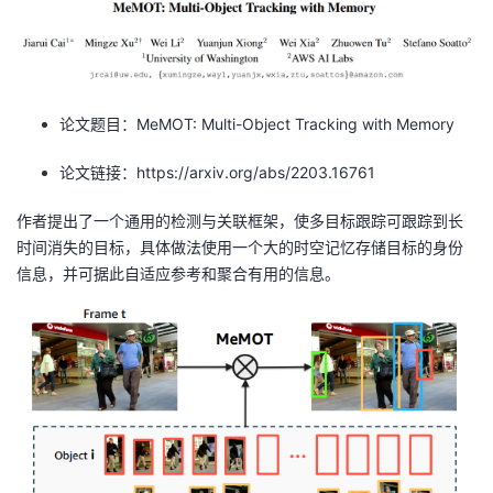
者
我
论文题目：MeMOT: Multi-Object Tracking with Memory
的
我
论文链接：https://arxiv.org/abs/2203.16761
博
的
我
作者提出了一个通用的检测与关联框架，使多目标跟踪可跟踪到长
时间消失的目标，具体做法使用一个大的时空记忆存储目标的身份
客
论
的
我
信息，并可据此自适应参考和聚合有用的信息。
坛
圈
的
我
子
直
的
我
我
播
活
的
我
动
关
的