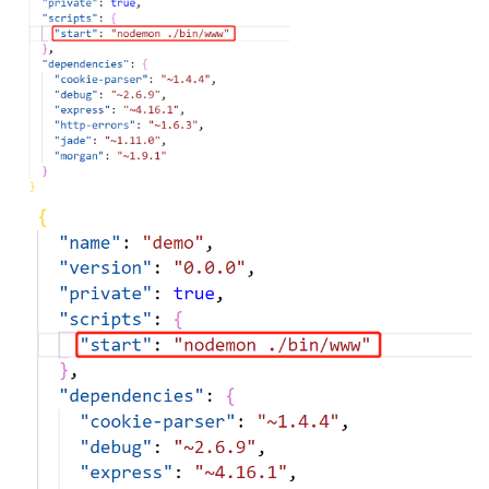
我
注
的
开
的
Programs
发
支
者
持
学
我
堂
的
我
我
技
的
的
我
术
云
课
的
我
支
声
程
认
的
我