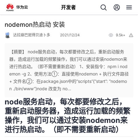
开发者
返
nodemon热启动 安装
回
达拉崩巴斑得贝迪卜多
2021/12/24
9.5k+
举
报
【摘要】 node服务启动，每次都要修改之后，重新启动服务
器，造成运行加载的频繁操作，我们可以通过安装nodemon来
进行热启动。（即不需要重新启动） 1、安装指令：npm i nod
个
emon -g 2、使用方法①：直接使用nodemon + 执行文件路径
+ 文件名②：在package.json中的“scripts”{“start”: “nodemo
我
人
n ./bin/www”}node 改变为 no...
node服务启动，每次都要修改之后，
的
主
重新启动服务器，造成运行加载的频繁
开
操作，我们可以通过安装nodemon来
页
进行热启动。（即不需要重新启动）
发