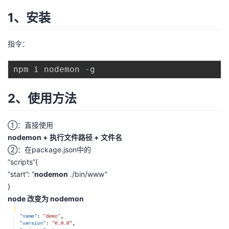
1、安装
者
我
指令：
的
我
npm i nodemon 
-
博
的
我
2、使用方法
客
论
的
我
①：直接使用
nodemon + 执行文件路径 + 文件名
坛
圈
的
我
②：在package.json中的
“scripts”{
子
直
的
我
“start”: “
nodemon
./bin/www”
}
我
播
活
的
node 改变为 nodemon
我
动
关
的