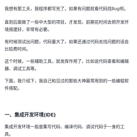
我想有那工夫，我程序都写完了，如果有问题就看代码找Bug呗。
的
Programs
发
者
直到后面做了一些中大型的项目，才发现，前期花时间去把开发环
支
者
我
境搭建好，非常有必要。
持
学
的
我
有时候测试出问题，代码量大了，如果还通过代码去找问题的话会
比较费时间。
我
堂
博
的
我
这个时候，一些辅助工具，就发挥作用了，比如说代码查看和编辑
器、调试工具等。
的
我
客
论
的
我
我
下面，我介绍下，我自己和见过的那些大神最常用到的一些编程软
技
的
坛
圈
的
我
的
我
件搭配。
术
云
子
直
的
我
课
的
我
支
声
播
活
的
一、集成开发环境(IDE)
程
认
的
我
集成开发环境一般是集写代码、编译代码、调试代码于一身的工
持
建
动
关
证
实
的
具。