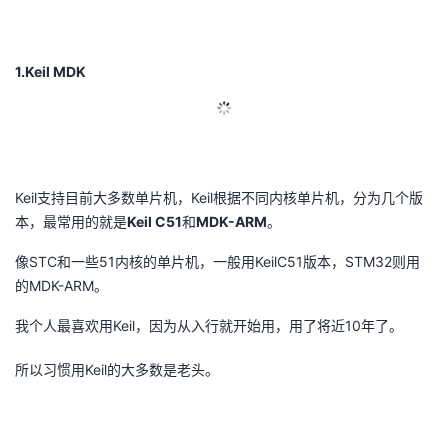
议
注
验
收
藏
1.Keil MDK
Keil支持目前大多数单片机，Keil根据不同内核单片机，分为几个版
本，最常用的就是
Keil C51
和
MDK-ARM
。
像STC和一些51内核的单片机，一般用KeilC51版本，STM32则用
的MDK-ARM。
我个人最喜欢用Keil，因为从入行就开始用，用了将近10年了。
所以习惯用Keil的大多数是老头。