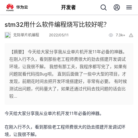
开发者
返
stm32用什么软件编程烧写比较好呢？
回
无际单片机编程
2022/05/11
7.3k+
举
报
【摘要】 今天给大家分享我从业单片机开发11年必备的神器。
在刚入行不久，看到那些老工程师费很大的劲去搭建开发调试
环境，让我很不解。 我想有那工夫，我程序都写完了，如果有
个
问题就看代码找Bug呗。 直到后面做了一些中大型的项目，才
发现，前期花时间去把开发环境搭建好，非常有必要。 有时候
我
人
测试出问题，代码量大了，如果还通过代码去找问题的话会比
较...
我
的
主
今天给大家分享我从业单片机开发11年必备的神器。
我
的
开
页
在刚入行不久，看到那些老工程师费很大的劲去搭建开发调试环
我
的
开
发
境，让我很不解。