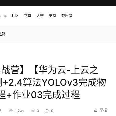
rams
社区
学堂
大赛
支持
茶思屋
3完成过程
I实战营】【华为云-上云之
2.4算法YOLOv3完成物
程+作业03完成过程
举报
6
1.2w+
0
0