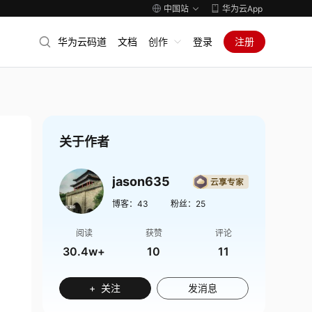
中国站
华为云App
华为云码道
文档
创作
登录
注册
关于作者
jason635
博客：
43
粉丝：
25
阅读
获赞
评论
30.4w+
10
11
+ 关注
发消息