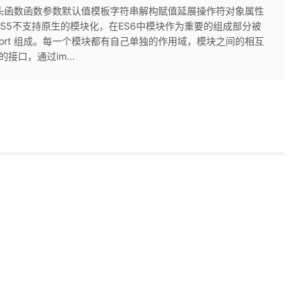
块化箭头函数函数参数默认值模板字符串解构赋值延展操作符对象属性
odule)ES5不支持原生的模块化，在ES6中模块作为重要的组成部分被
import 组成。每一个模块都有自己单独的作用域，模块之间的相互
接口，通过im...