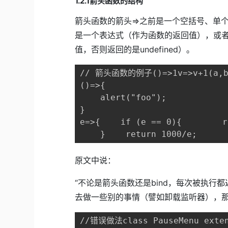
1.2.1箭头函数的结构
箭头函数的箭头=>之前是一个空括号、单
是一个表达式（作为函数的返回值），或者是
值，否则返回的是undefined）。
// 箭头函数的例子()=>1v=>v+1(a,b)
()=>{

    alert("foo");

}

e=>{    if (e == 0){        r
    }    return 1000/e;
原文中说：
“不论是箭头函数还是bind，每次被执
去做一些别的事情（譬如卸载监听器），那
//错误做法class PauseMenu extend