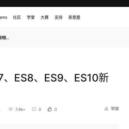
rams
社区
学堂
大赛
支持
茶思屋
性一览
、ES8、ES9、ES10新
举报
2
7.4k+
0
0