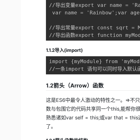
//导出变量export var name = 'Ra
 var name = 'Rainbow';var age
//导出常量export const sqrt = Ma
//导出函数export function myMod
1.1.2导入(import)
import {myModule} from 'myM
//一条import 语句可以同时导入默认函数和其
1.2箭头（Arrow）函数
这是ES6中最令人激动的特性之一。=>不只
数与包围它的代码共享同一个this,能帮你很好
熟悉诸如var self = this;或var th
了。