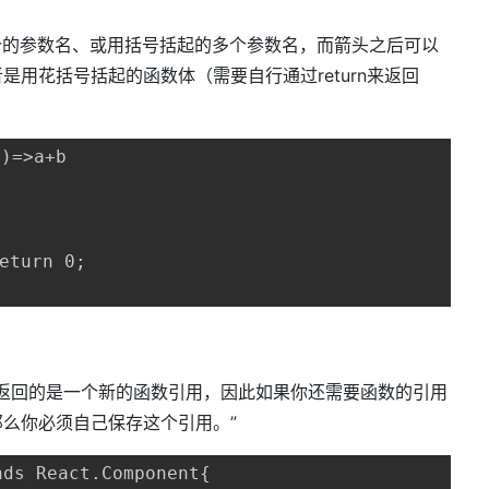
个的参数名、或用括号括起的多个参数名，而箭头之后可以
用花括号括起的函数体（需要自行通过return来返回
=>a+b

eturn 0;

行都返回的是一个新的函数引用，因此如果你还需要函数的引用
么你必须自己保存这个引用。”
s React.Component{
