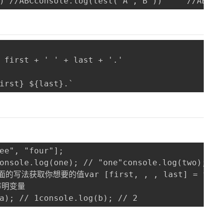
) //ABCconsole.log(test('A','B'))     //ABcc
 first + ' ' + last + '.'

irst} ${last}.`
ee", "four"]; 

onsole.log(one); // "one"console.log(two); //
你想要的值var [first, , , last] = foo;console
声明变量

a); // 1console.log(b); // 2