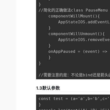
} 

//简化的正确做法class PauseMenu ex
    componentWillMount(){

        AppStateIOS.addEventL
    }

    componentWillUnmount(){

        AppStateIOS.removeEve
    }

    onAppPaused = (event
    }

} 

//需要注意的是：不论是bind还是
1.3默认参数
const test = (a='a',b='b',c='
} 
