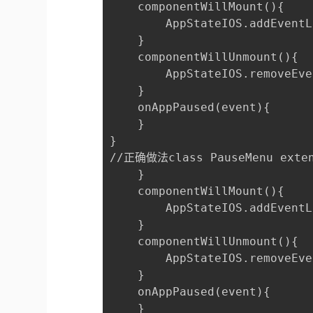
    componentWillMount(){

        AppStateIOS.addEventL
    }

    componentWillUnmount(){

        AppStateIOS.removeEve
    }

    onAppPaused(event){

    }

} 

//正确做法class PauseMenu extend
    }

    componentWillMount(){

        AppStateIOS.addEventL
    }

    componentWillUnmount(){

        AppStateIOS.removeEve
    }

    onAppPaused(event){

    }
