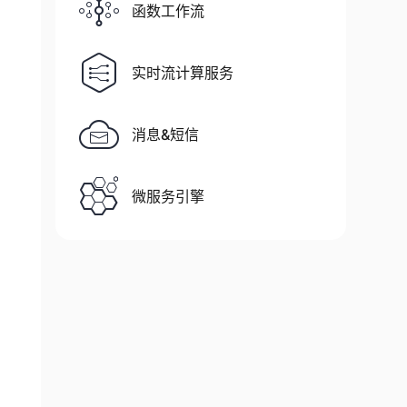
函数工作流
);

实时流计算服务
is));

消息&短信
微服务引擎
    super(props);        this._onAppPaused =