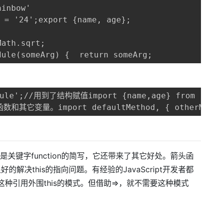
inbow'

 = '24';export {name, age}; 

th.sqrt; 

ule(someArg) {  return someArg;
odule';//用到了结构赋值import {name,age} from 'tes
它变量。import defaultMethod, { otherMethod
是关键字function的简写，它还带来了其它好处。箭头函
的解决this的指向问题。有经验的JavaScript开发者都
at = this这种引用外围this的模式。但借助=>，就不需要这种模式