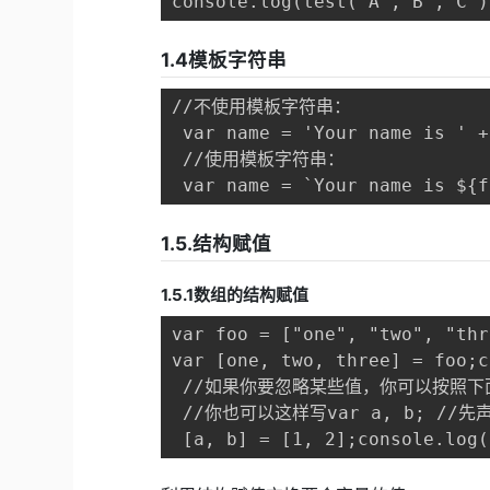
console.log(test('A','B','C')
1.4模板字符串
//不使用模板字符串：

 var name = 'Your name is ' +
 //使用模板字符串：

 var name = `Your name is ${f
1.5.结构赋值
1.5.1数组的结构赋值
var foo = ["one", "two", "thr
var [one, two, three] = foo;c
 //如果你要忽略某些值，你可以按照下面的写法获取
 //你也可以这样写var a, b; //先
 [a, b] = [1, 2];console.log(