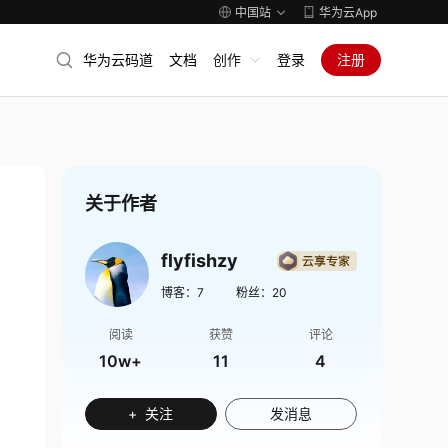
中国站
华为云App
华为云码道
文档
创作
登录
注册
关于作者
flyfishzy
博客：
7
粉丝：
20
阅读
获赞
评论
10w+
11
4
+ 关注
发消息