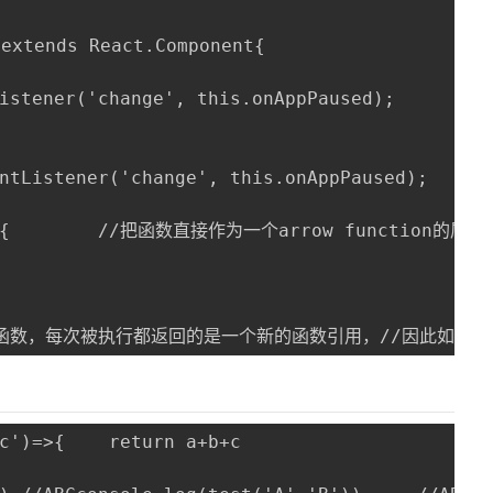
tends React.Component{

istener('change', this.onAppPaused);

ntListener('change', this.onAppPaused);

) => {        //把函数直接作为一个arrow functio
箭头函数，每次被执行都返回的是一个新的函数引用，//因此如
c')=>{    return a+b+c
