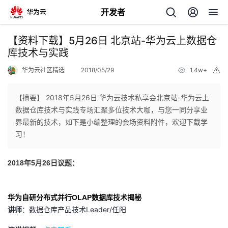
开发者
返
【资料下载】5月26日 北京站-华为云上数据仓
回
库技术与实践
华为云社区精选
2018/05/29
1.4w+
举
报
【摘要】 2018年5月26日 华为云技术私享会北京站-华为云上
数据仓库技术与实践专场汇聚多位技术大咖，与您一同分享业
个
界最新的技术，如下是小编整理的会场资料附件，欢迎下载学
习！
我
人
2018年5月26日议题：
的
主
开
页
华为自研分布式并行
OLAP数据库技术揭秘
讲师
：数据仓库产品技术Leader/任阳
发