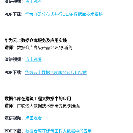
演讲视频
：
点击观看
者
PDF下载
：
华为自研分布式并行OLAP数据库技术揭秘
我
的
我
华为云上数据仓库服务及应用实践
讲师
：数据仓库高级产品经理/李新剑
博
的
我
演讲视频
：
点击观看
客
论
的
我
PDF下载
：
华为云上数据仓库服务及应用实践
坛
圈
的
我
子
直
的
我
数据仓库在建筑工程大数据中的应用
讲师
：
广联达大数据技术部研究员/
刘全超
我
播
活
的
演讲视频
：
点击观看
我
动
关
的
数据仓库在建筑工程大数据中的应用
PDF下载：