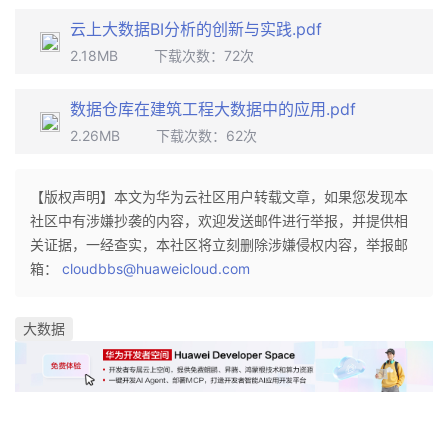
持
建
证
实
的
云上大数据BI分析的创新与实践.pdf
2.18MB
下载次数：
72
次
议
验
收
藏
数据仓库在建筑工程大数据中的应用.pdf
2.26MB
下载次数：
62
次
【版权声明】本文为华为云社区用户转载文章，如果您发现本
社区中有涉嫌抄袭的内容，欢迎发送邮件进行举报，并提供相
关证据，一经查实，本社区将立刻删除涉嫌侵权内容，举报邮
箱：
cloudbbs@huaweicloud.com
大数据