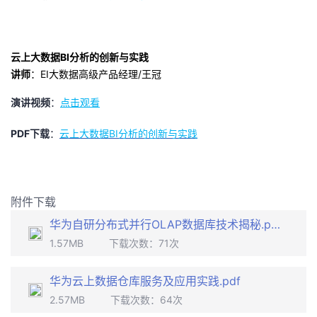
我
注
的
开
的
Programs
发
云上大数据BI分析的创新与实践
讲师
：EI大数据高级产品经理/王冠
支
者
演讲视频
：
点击观看
持
学
PDF下载
：
云上大数据BI分析的创新与实践
我
堂
的
我
我
附件下载
技
的
的
我
华为自研分布式并行OLAP数据库技术揭秘.pdf
1.57MB
下载次数：
71
次
术
云
课
的
我
华为云上数据仓库服务及应用实践.pdf
支
声
程
认
的
我
2.57MB
下载次数：
64
次