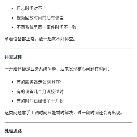
日志时间对不上
者
视频回放时间前后有偏差
我
不同系统里同一事件时间不一致
单看设备都正常，放一起就不好排查。
的
我
博
的
我
排查过程
一开始怀疑是业务系统问题，后来发现核心问题在时间：
客
论
的
我
有的服务器走公网 NTP
坛
圈
的
我
有的设备几个月没校过时
子
直
的
我
有的时间已经慢了十几秒
这类问题靠手工调时间只能暂时解决，过一段时间还会再出现。
我
播
活
的
我
动
关
的
处理思路