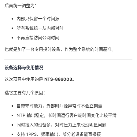
后面统一调整为：
我
注
的
开
内部只保留一个时间源
的
Programs
发
所有系统统一从内部对时
支
者
不再直接访问公网时间
也就是加了一台专用授时设备，作为整个系统的时间基准。
持
学
我
堂
设备选择与使用情况
这次项目中使用的是
NTS-886003
。
的
我
我
选它主要有几个原因：
技
的
的
我
自带守时能力，外部时间源异常时不会立刻漂
术
云
课
的
我
NTP 输出稳定，长时间运行客户端时间变化比较平滑
同时接入的设备多，对时压力上来也没明显问题
支
声
程
认
的
我
支持 1PPS、频率输出，部分老设备能直接接