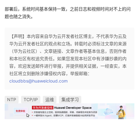
持
建
证
实
的
部署后，系统时间基本保持一致，之前日志和视频时间对不上的问
题也随之消失。
议
验
收
藏
【声明】本内容来自华为云开发者社区博主，不代表华为云及
华为云开发者社区的观点和立场。转载时必须标注文章的来源
（华为云社区）、文章链接、文章作者等基本信息，否则作者
和本社区有权追究责任。如果您发现本社区中有涉嫌抄袭的内
容，欢迎发送邮件进行举报，并提供相关证据，一经查实，本
社区将立刻删除涉嫌侵权内容，举报邮箱：
cloudbbs@huaweicloud.com
NTP
TCP/IP
运维
集成学习