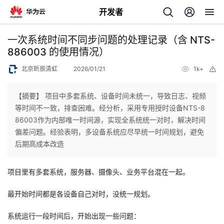
开发者
返
一次系统时间不同步问题的处理记录（含 NTS-
回
886003 的使用情况）
北京昕辰清虹
2026/01/21
1k+
举
报
【摘要】 项目中多套系统、设备时间未统一，导致日志、视频
等时间不一致，排查困难。经分析，采用专用授时设备NTS-8
个
86003作为内部唯一时间源，实现全系统统一对时，解决时间
偏差问题。经验表明，多设备系统应尽早统一时间规划，避免
我
人
后期高成本改造
的
主
项目里有多套系统，服务器、摄像头、业务平台混在一起。
开
页
最开始时间都是各设备自己对时，没统一规划。
系统运行一段时间后，开始出现一些问题：
发