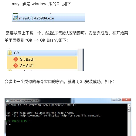
msysgit
是 windows版的Git,如下：
我
注
的
开
的
Programs
发
需要从网上下载一个，然后进行默认安装即可。安装完成后，在开始菜
支
者
单里面找到 “Git –> Git Bash”,如下：
持
学
我
堂
的
我
我
会弹出一个类似的命令窗口的东西，就说明Git安装成功。如下：
技
的
的
我
术
云
课
的
我
支
声
程
认
的
我