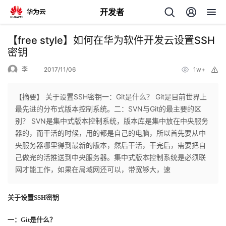
开发者
返
【free style】如何在华为软件开发云设置SSH
回
密钥
李
2017/11/06
1w+
举
报
【摘要】 关于设置SSH密钥一：Git是什么？ Git是目前世界上
最先进的分布式版本控制系统。二：SVN与Git的最主要的区
个
别？ SVN是集中式版本控制系统，版本库是集中放在中央服务
器的，而干活的时候，用的都是自己的电脑，所以首先要从中
我
人
央服务器哪里得到最新的版本，然后干活，干完后，需要把自
己做完的活推送到中央服务器。集中式版本控制系统是必须联
的
主
网才能工作，如果在局域网还可以，带宽够大，速
开
页
关于设置SSH密钥
发
一：Git是什么？