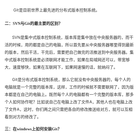
Git
是目前世界上最先进的分布式版本控制系统。
者
二：SVN与Git的最主要的区别？
我
SVN
是集中式版本控制系统，版本库是集中放在中央服务器的，而干
的
我
活的时候，用的都是自己的电脑，所以首先要从中央服务器哪里得到最新
的版本，然后干活，干完后，需要把自己做完的活推送到中央服务器。集
博
的
我
中式版本控制系统是必须联网才能工作，如果在局域网还可以，带宽够
大，速度够快，如果在互联网下，如果网速慢的话，就纳闷了。
客
论
的
我
Git
是分布式版本控制系统，那么它就没有中央服务器的，每个人的
坛
圈
的
我
电脑就是一个完整的版本库，这样，工作的时候就不需要联网了，因为版
本都是在自己的电脑上。既然每个人的电脑都有一个完整的版本库，那多
子
直
的
我
个人如何协作呢？比如说自己在电脑上改了文件A，其他人也在电脑上改
了文件A，这时，你们两之间只需把各自的修改推送给对方，就可以互相
我
播
活
的
看到对方的修改了。
三：在windows上如何安装Git？
我
动
关
的