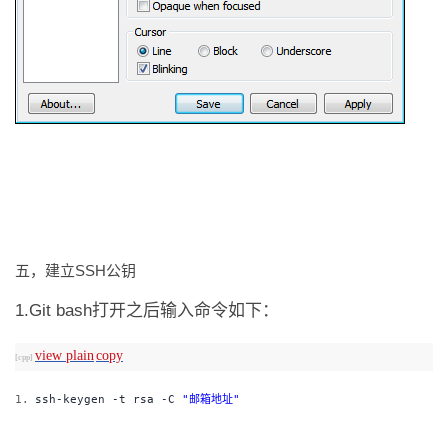
SSH
五，建立
公钥
1.Git bash
打开之后输入命令如下：
view plain
copy
[cpp]
1.
ssh-keygen -t rsa -C
"
邮箱地址
"