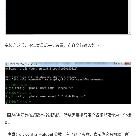
持
建
证
实
的
议
验
收
藏
安装完成后，还需要最后一步设置，在命令行输入如下：
因为Git是分布式版本控制系统，所以需要填写用户名和邮箱作为一个标
识。
git config
–global 参数，有了这个参数，表示你这台机器上所
注意：