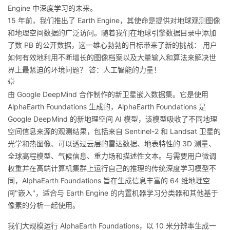
Engine 中深度学习的未来。
的
Programs
发
者
15 年前，我们推出了 Earth Engine，其使命是提供对地球观测图像
和地理空间数据的广泛访问。随着我们在地球引擎数据目录中添加
支
者
我
了数 PB 的公开数据，这一雄心勃勃的目标带来了新的挑战： 用户
如何有效地利用不断增长的图像档案以及大量输入和算法来解决世
持
学
的
我
界上最紧迫的环境问题？ 答：人工智能的力量！
我
堂
博
的
我
由 Google DeepMind 合作制作的新卫星嵌入数据集。它是使用
AlphaEarth Foundations 生成的，AlphaEarth Foundations 是
的
我
客
论
的
我
我
Google DeepMind 的新地理空间 AI 模型，该模型吸收了不同地理
空间信息来源的观测结果，包括来自 Sentinel-2 和 Landsat 卫星的
技
的
坛
圈
的
我
的
我
光学和热图像、可以透过云层的雷达数据、地表特性的 3D 测量、
全球高程模型、气候信息、重力场和描述性文本。与需要用户微调
术
云
子
直
的
我
课
的
我
权重并在高端计算机集群上运行自己的推理的传统深度学习模型不
同，AlphaEarth Foundations 旨在生成信息丰富的 64 维地理空
支
声
播
活
的
程
认
的
我
间"嵌入"，适合与 Earth Engine 的内置机器学习分类器和其他基于
像素的分析一起使用。
持
建
动
关
证
实
的
我们大规模运行 AlphaEarth Foundations，以 10 米分辨率生成一