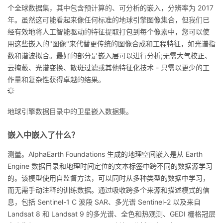
个全球数据集，其中包含预计算的、可分析的嵌入，分辨率为 2017
议
注
验
收
年。虽然这可能看起来像任何标准的地球引擎图像集合，但我们已
经有效地将人工智能驱动的特征提取打包到每个像素中，您可以使
藏
用这些嵌入的"图像"来代替更传统的图像合成和工程特征，如光谱指
数和谐波拟合。最好的部分是嵌入层可以进行分析;无需大气校正、
云掩蔽、光谱变换、散斑过滤或其他特征化技术 - 只需以更少的工
作量和复杂性获得卓越的结果。
地球引擎数据目录中的卫星嵌入数据集。
嵌入中嵌入了什么？
测量。AlphaEarth Foundations 生成的地理空间嵌入是从 Earth
Engine 数据目录和地理时间定位的文本标签中跨不同的数据源学习
的。该模型使用自监督方法，可以同时从多种类型的数据中学习，
而无需手动注释的训练数据。通过吸收跨多个来源和描述模式的信
息，包括 Sentinel-1 C 波段 SAR、多光谱 Sentinel-2 以及来自
Landsat 8 和 Landsat 9 的多光谱、全色和热观测、GEDI 栅格冠层