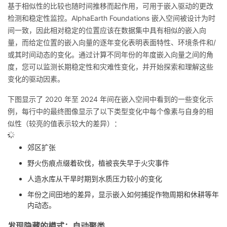
基于相似性的比较也随时间推移而起作用，可用于嵌入驱动的更改
检测和稳定性监控。AlphaEarth Foundations 嵌入空间被设计为时
间一致，因此相对稳定的位置应该在数据集中具有相似的嵌入向
量，而给定位置的嵌入向量的逐年变化表明表面特性、环境条件和/
或其时间动态的变化。通过计算不同年份的年度嵌入向量之间的角
度，您可以监测长期稳定性和灾难性变化，并开始探索和理解这些
变化的驱动因素。
下图显示了 2020 年至 2024 年间在嵌入空间中看到的一些变化示
例，每行中的最终图像显示了以下类型变化中每个像素与自身的相
似性（较亮的值表示较大的差异）：
郊区扩张
野火伤痕点缀着砍伐，植被丧失早于火灾事件
人造水库从干旱时期到水质压力较小的变化
年份之间田地的差异，显示嵌入如何捕捉作物周期和休耕等年
内动态。
发现隐藏的模式：自动聚类