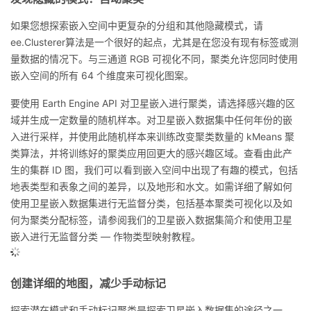
如果您想探索嵌入空间中更复杂的分组和其他隐藏模式，请
ee.Clusterer算法是一个很好的起点，尤其是在您没有现有标签或测
量数据的情况下。与三通道 RGB 可视化不同，聚类允许您同时使用
嵌入空间的所有 64 个维度来可视化图案。
要使用 Earth Engine API 对卫星嵌入进行聚类，请选择感兴趣的区
域并生成一定数量的随机样本。对卫星嵌入数据集中任何年份的嵌
入进行采样，并使用此随机样本来训练改变聚类数量的 kMeans 聚
类算法，并将训练好的聚类应用回更大的感兴趣区域。查看由此产
生的集群 ID 图，我们可以看到嵌入空间中出现了有趣的模式，包括
地表类型和表象之间的差异，以及地形和水文。如需详细了解如何
使用卫星嵌入数据集进行无监督分类，包括基本聚类可视化以及如
何为聚类分配标签，请参阅我们的卫星嵌入数据集简介和使用卫星
嵌入进行无监督分类 — 作物类型映射教程。
创建详细的地图，减少手动标记
探索潜在模式和手动标记聚类是探索卫星嵌入数据集的途径之一，