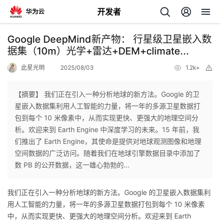
开发者
返
Google DeepMind新产物： 行星级卫星嵌入数
回
据集（10m）光学+雷达+DEM+climate...
此星光明
2025/08/03
1.2k+
举
报
【摘要】 我们正在引入一种分析地球的新方法。Google 的卫
星嵌入数据集利用人工智能的力量，将一年的多源卫星数据打
个
包到每个 10 米像素中，从而实现更快、更强大的地理空间分
析。欢迎来到 Earth Engine 中深度学习的未来。15 年前，我
我
人
们推出了 Earth Engine，其使命是提供对地球观测图像和地理
空间数据的广泛访问。随着我们在地球引擎数据目录中添加了
我
的
主
数 PB 的公开数据，这一雄心勃勃的...
我
的
开
页
我们正在引入一种分析地球的新方法。Google 的卫星嵌入数据集利
用人工智能的力量，将一年的多源卫星数据打包到每个 10 米像素
我
的
开
发
中，从而实现更快、更强大的地理空间分析。欢迎来到 Earth