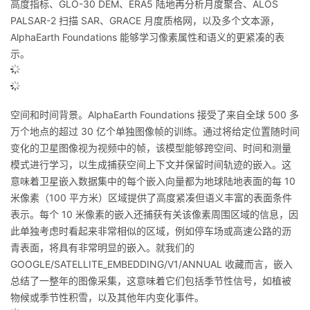
高度指标、GLO-30 DEM、ERA5 陆地再分析月度聚合、ALOS
PALSAR-2 扫描 SAR、GRACE 月度质格网，以及多个文本源，
AlphaEarth Foundations 能够学习像素属性和语义的更紧凑的表
示。
空间和时间背景。AlphaEarth Foundations 接受了来自全球 500 多
万个地点的超过 30 亿个单独图像帧的训练。通过将给定位置随时间
变化的卫星图像视为视频中的帧，该模型能够跨空间、时间和测量
模式进行学习，以生成捕获空间上下文并保留时间轨迹的嵌入。这
意味着卫星嵌入数据集中的每个嵌入向量都为地球陆地表面的每 10
米像素（100 平方米）区域提供了高度紧凑但语义丰富的表面条件
表示。每个 10 米像素的嵌入还捕获有关该像素周围区域的信息，因
此单独考虑时看起来非常相似的区域，例如停车场或高速公路的沥
青表面，将具有非常明显的嵌入。就我们的
GOOGLE/SATELLITE_EMBEDDING/V1/ANNUAL 收藏而言，嵌入
总结了一整年的图像采集，这意味着它们包括季节性信号，如植被
物候或季节性积雪，以及其他年内变化事件。