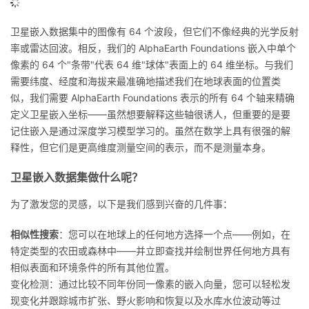
卫星嵌入数据集中的图像有 64 个波段，但它们不像经典的光学反射
率或雷达回波。相反，我们的 AlphaEarth Foundations 嵌入中单个
像素的 64 个"条带"代表 64 维"球体"表面上的 64 维坐标。与我们
需要纬度、经度和海拔来最准确地描述我们在地球表面的位置类
似，我们需要 AlphaEarth Foundations 表示的所有 64 个轴来精确
定义卫星嵌入坐标——虽然想要解释这些轴很诱人，但重要的是要
记住嵌入是通过深度学习模型学习的。虽然在数学上具有很强的解
释性，但它们是更高维度测量空间的表示，而不是测量本身。
卫星嵌入数据集做什么呢？
为了激发您的灵感，以下是我们感到兴奋的几件事：
相似性搜索
：您可以在地球上的任何地方选择一个点——例如，在
特定类型的农田或森林中——并立即查找并绘制世界任何地方具有
相似表面和环境条件的所有其他位置。
变化检测：通过比较不同年份同一像素的嵌入向量，您可以轻松发
现变化并跟踪城市扩张、野火影响和恢复以及水库水位波动等过