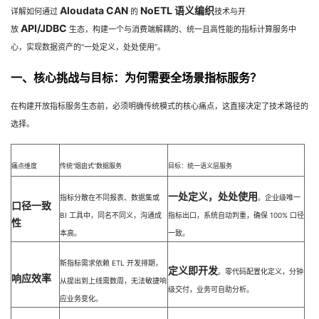
Aloudata CAN
NoETL 语义编织
详解如何通过
的
技术与开
者
API/JDBC
放
生态，构建一个与消费端解耦的、统一且高性能的指标计算服务中
心，实现数据资产的“一处定义，处处使用”。
我
一、核心挑战与目标：为何需要全场景指标服务？
的
我
在构建开放指标服务生态前，必须明确传统模式的核心痛点，这直接决定了技术路径的
选择。
博
的
我
客
论
的
我
痛点维度
传统“烟囱式”数据服务
目标：统一语义层服务
坛
圈
的
我
一处定义，处处使用
指标分散在不同报表、数据集或
。企业级唯一
口径一致
BI 工具中，同名不同义，沟通成
指标出口，系统自动判重，确保 100% 口径
性
子
直
的
我
本高。
一致。
我
播
活
的
新指标需求依赖 ETL 开发排期，
定义即开发
。零代码配置化定义，分钟
响应效率
从提出到上线需数周，无法敏捷响
级交付，业务可自助分析。
我
动
关
的
应业务变化。