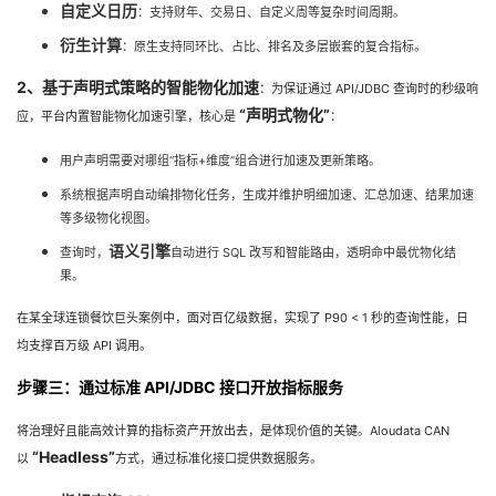
自定义日历
：支持财年、交易日、自定义周等复杂时间周期。
衍生计算
：原生支持同环比、占比、排名及多层嵌套的复合指标。
2、基于声明式策略的智能物化加速
：为保证通过 API/JDBC 查询时的秒级响
“声明式物化”
应，平台内置智能物化加速引擎，核心是
：
用户声明需要对哪组“指标+维度”组合进行加速及更新策略。
系统根据声明自动编排物化任务，生成并维护明细加速、汇总加速、结果加速
等多级物化视图。
语义引擎
查询时，
自动进行 SQL 改写和智能路由，透明命中最优物化结
果。
在某全球连锁餐饮巨头案例中，面对百亿级数据，实现了 P90 < 1 秒的查询性能，日
均支撑百万级 API 调用。
步骤三：通过标准 API/JDBC 接口开放指标服务
将治理好且能高效计算的指标资产开放出去，是体现价值的关键。Aloudata CAN
“Headless”
以
方式，通过标准化接口提供数据服务。