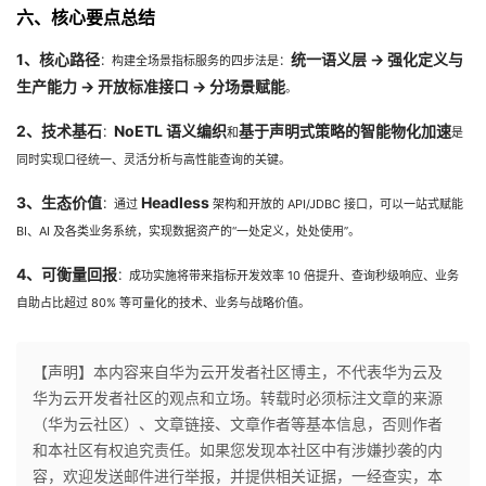
六、核心要点总结
1、核心路径
统一语义层 → 强化定义与
：构建全场景指标服务的四步法是：
生产能力 → 开放标准接口 → 分场景赋能
。
2、技术基石
NoETL 语义编织
基于声明式策略的智能物化加速
：
和
是
同时实现口径统一、灵活分析与高性能查询的关键。
3、生态价值
Headless
：通过
架构和开放的 API/JDBC 接口，可以一站式赋能
BI、AI 及各类业务系统，实现数据资产的“一处定义，处处使用”。
4、可衡量回报
：成功实施将带来指标开发效率 10 倍提升、查询秒级响应、业务
自助占比超过 80% 等可量化的技术、业务与战略价值。
【声明】本内容来自华为云开发者社区博主，不代表华为云及
华为云开发者社区的观点和立场。转载时必须标注文章的来源
（华为云社区）、文章链接、文章作者等基本信息，否则作者
和本社区有权追究责任。如果您发现本社区中有涉嫌抄袭的内
容，欢迎发送邮件进行举报，并提供相关证据，一经查实，本