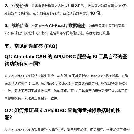
2、业务价值
80%
：业务自助分析需求占比提升至
；数据需求响应周期从“周/天”
10 倍
级缩短至“分钟”级。如某知名服饰品牌，业务决策效率提升
。
3、战略价值
AI-Ready 数据底座
：构建统一的
，为未来智能化应用夯实基
础；实现企业级“数字化平权”，让各业务部门都能便捷、准确地使用数据。
五、常见问题解答 (FAQ)
Q1: Aloudata CAN 的 API/JDBC 服务与 BI 工具自带的查
询功能有何不同？
A: Aloudata CAN 提供的是企业级、与前端 BI 工具解耦的“Headless”指标服务。它确
保无论通过哪个 BI 工具（如 FineBI、Quick BI）或自建系统访问，指标口径都 100%
一致，解决了不同工具间数据不一致的痛点。而 BI 工具自带的查询功能通常局限于其
内部数据集，无法跨工具保证一致性。
Q2: 如何保证通过 API/JDBC 查询海量指标数据时的性
能？
A: Aloudata CAN 内置智能物化加速引擎，采用明细加速、汇总加速、结果加速三级物