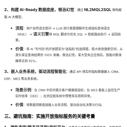
2、构建 AI-Ready 数据底座，根治幻觉
NL2MQL2SQL
：通过
架构赋
能 AI 大模型。
流程
：用户自然语言提问 → LLM 进行意图理解并生成指标查询语言
语义引擎
（MQL） →
将 MQL 翻译为优化 SQL → 智能路由执行 → 返回结
果。
价值
：将 AI “写代码”的开放题变为“选指标”的选择题，极大收敛搜索空间，从
源头保证查询结果的 100% 准确，根治幻觉。某大型央企应用后，智能问数准
确率达到 92%。
3、嵌入业务系统，驱动流程智能化
：通过 API 将实时指标数据嵌入 CRM、
ERP、MES 等业务系统。
场景示例
：在 CRM 中实时展示客户健康度指标；在 MES 看板上监控生产
实时效率（OEE）；在供应链系统中预警库存周转异常。
价值
：将数据洞察直接融入业务流程，驱动自动化决策与行动。
三、避坑指南：实施开放指标服务的关键考量