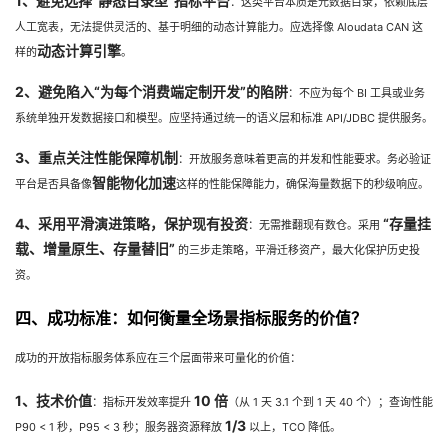
1、避免选择“静态目录型”指标平台
：这类平台本质是元数据目录，依赖底层
人工宽表，无法提供灵活的、基于明细的动态计算能力。应选择像 Aloudata CAN 这
动态计算引擎
样的
。
2、避免陷入“为每个消费端定制开发”的陷阱
：不应为每个 BI 工具或业务
系统单独开发数据接口和模型。应坚持通过统一的语义层和标准 API/JDBC 提供服务。
3、重点关注性能保障机制
：开放服务意味着更高的并发和性能要求。务必验证
智能物化加速
平台是否具备像
这样的性能保障能力，确保海量数据下的秒级响应。
4、采用平滑演进策略，保护现有投资
“存量挂
：无需推翻现有数仓。采用
载、增量原生、存量替旧”
的三步走策略，平滑迁移资产，最大化保护历史投
资。
四、成功标准：如何衡量全场景指标服务的价值？
成功的开放指标服务体系应在三个层面带来可量化的价值：
1、技术价值
10 倍
：指标开发效率提升
（从 1 天 3.1 个到 1 天 40 个）；查询性能
1/3
P90 < 1 秒，P95 < 3 秒；服务器资源释放
以上，TCO 降低。