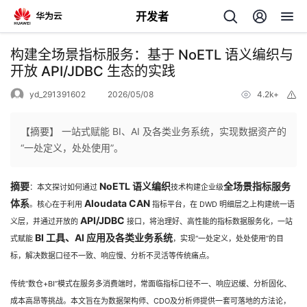
开发者
返
构建全场景指标服务：基于 NoETL 语义编织与
回
开放 API/JDBC 生态的实践
yd_291391602
2026/05/08
4.2k+
举
报
【摘要】 一站式赋能 BI、AI 及各类业务系统，实现数据资产的
“一处定义，处处使用”。
个
摘要
NoETL 语义编织
全场景指标服务
：本文探讨如何通过
技术构建企业级
我
人
体系
Aloudata CAN
。核心在于利用
指标平台，在 DWD 明细层之上构建统一语
API/JDBC
义层，并通过开放的
接口，将治理好、高性能的指标数据服务化，一站
的
主
BI 工具、AI 应用及各类业务系统
式赋能
，实现“一处定义，处处使用”的目
标，解决数据口径不一致、响应慢、分析不灵活等传统痛点。
开
页
传统“数仓+BI”模式在服务多消费端时，常面临指标口径不一、响应迟缓、分析固化、
发
成本高昂等挑战。本文旨在为数据架构师、CDO及分析师提供一套可落地的方法论，