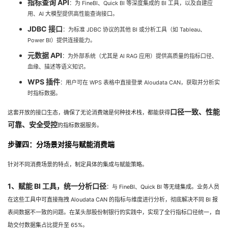
指标查询 API
：为 FineBI、Quick BI 等深度集成的 BI 工具，以及自建应
用、AI 大模型提供高性能查询接口。
JDBC 接口
：为标准 JDBC 协议的其他 BI 或分析工具（如 Tableau、
Power BI）提供连接能力。
元数据 API
：为外部系统（尤其是 AI RAG 应用）提供高质量的指标口径、
血缘、描述等语义知识。
WPS 插件
：用户可在 WPS 表格中直接登录 Aloudata CAN，获取并分析实
时指标数据。
口径一致、性能
这套开放的接口生态，确保了无论消费端是何种技术栈，都能获得
可靠、安全受控
的指标数据服务。
步骤四：分场景对接与赋能消费端
针对不同消费场景的特点，制定具体的集成与赋能策略。
1、赋能 BI 工具，统一分析口径
：与 FineBI、Quick BI 等无缝集成。业务人员
在这些工具中可直接拖拽 Aloudata CAN 的指标与维度进行分析，彻底解决不同 BI 报
表间数据不一致的问题。在某头部股份制银行的实践中，实现了全行指标口径统一，自
助交付数据集占比提升至 65%。