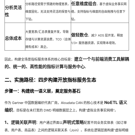
任意维度组合
分析路径受限于预建的物理宽表，
。基于虚拟业务事实网
我
注
的
开
分析灵活
维度固化，无法支持灵活的探查与
络，支持指标与维度的自由拖拽与任意下
性
下钻。
钻。
的
Programs
发
大量宽表/汇总表重复开发，导致
做轻数仓
支
者
。减少 ADS 层开发，释放
总体成本
存储与计算资源浪费，TCO（总体
1/3+ 服务器资源，实现降本增效。
拥有成本）高企。
持
学
建立一个与前端消费工具解耦
因此，构建全场景指标服务体系的核心目标是：
我
堂
的、统一的、高性能的指标计算与服务中心
。
二、实施路径：四步构建开放指标服务生态
的
我
我
步骤一：构建统一语义层，奠定服务基石
技
的
的
我
NoETL 语义
作为 Gartner 中国数据编织代表厂商，Aloudata CAN 的核心技术是
术
云
课
的
我
编织
，目标是在未打宽的 DWD 明细数据层之上，构建“虚拟业务事实网络”。
1、逻辑关联声明
声明式策略
支
声
：用户通过界面以
配置不同业务实体表（如订单
程
认
的
我
表、用户表、商品表）之间的逻辑关联关系（Join）。系统在逻辑层面构建“虚拟明细