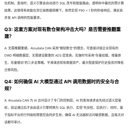
化机制。查询时，语义引擎会自动进行 SQL 改写和智能路由，透明命中最优的预计算
结果。这使得系统能在百亿级数据规模下，依然实现 P90 < 1 秒的秒级响应，满足高
并发 API 调用的性能要求。
Q3: 这套方案对现有数仓架构冲击大吗？是否需要推翻重
建？
A: 无需推翻重建。Aloudata CAN 采用“做轻数仓”的理念，可直接对接企业现有的
DWD 明细数据层，无需建设繁重的 ADS 层宽表。实施时可采用“存量挂载、增量原
生、存量替旧”的三步走策略，平滑演进现有数据资产，最大程度保护历史投资并降低
迁移风险。
Q4: 如何确保 AI 大模型通过 API 调用数据时的安全与合
规？
A: Aloudata CAN 为 AI 访问设计了专门的控制层。AI 的查询请求会先经过语义层鉴
权，验证通过后才会由语义引擎转换为 SQL 执行，实现“先安检，后执行”。同时，基
于指标平台的行列级权限管控会同步生效，确保 AI 无法越权访问敏感数据，且每次对
话都可审计。