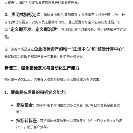
持
建
大宽表”，消除为特定报表建物理宽表的烟囱式开发。
证
实
的
2、声明式指标定义
：指标被抽象为“基础度量 + 业务限定 + 统计周期 + 衍生计
议
验
收
算”四大语义要素。业务人员无需编写 SQL，通过配置即可定义复杂业务逻辑，实
“定义即开发、定义即治理”
现
。系统自动进行判重校验，将治理内嵌于生产流
藏
程。
企业指标资产的唯一“注册中心”和“逻辑计算中心”
这一步的本质是建立
，
确保所有后续服务都基于同一套准确、规范的业务语义。
步骤二：强化指标定义与自动化生产能力
拥有统一语义层后，需要强大引擎将逻辑定义高效转化为查询结果。
1、覆盖复杂场景的指标定义能力
：
复杂聚合
：支持时间/非时间维度的多次聚合（如“月日均交易金额最大
值”）。
指标转标签
：可将指标计算结果作为筛选条件（如“上月交易量 >0 的用
户”），用于客户分群。