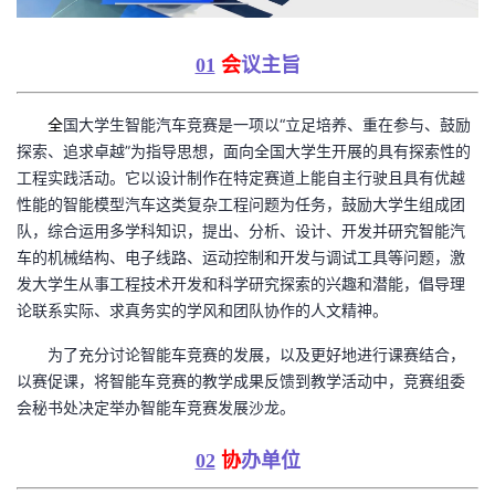
者
01
会
议主旨
我
全
国大学生智能汽车竞赛是一项以“立足培养、重在参与、鼓励
的
我
探索、追求卓越”为指导思想，面向全国大学生开展的具有探索性的
工程实践活动。它以设计制作在特定赛道上能自主行驶且具有优越
博
的
我
性能的智能模型汽车这类复杂工程问题为任务，鼓励大学生组成团
队，综合运用多学科知识，提出、分析、设计、开发并研究智能汽
客
论
的
我
车的机械结构、电子线路、运动控制和开发与调试工具等问题，激
发大学生从事工程技术开发和科学研究探索的兴趣和潜能，倡导理
坛
圈
的
我
论联系实际、求真务实的学风和团队协作的人文精神。
为了充分讨论智能车竞赛的发展，以及更好地进行课赛结合，
子
直
的
我
以赛促课，将智能车竞赛的教学成果反馈到教学活动中，竞赛组委
会秘书处决定举办智能车竞赛发展沙龙。
我
播
活
的
02
协
办单位
我
动
关
的