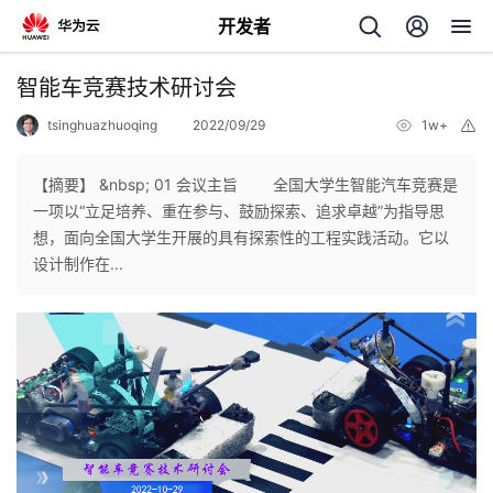
开发者
返
智能车竞赛技术研讨会
回
tsinghuazhuoqing
2022/09/29
1w+
举
报
【摘要】 &nbsp; 01 会议主旨 全国大学生智能汽车竞赛是
一项以“立足培养、重在参与、鼓励探索、追求卓越”为指导思
想，面向全国大学生开展的具有探索性的工程实践活动。它以
个
设计制作在...
我
人
的
主
开
页
发