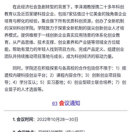
我
注
的
开
在
此经济社会急剧转型的背景下，李泽湘教授携二十多年科创
教育以及近百家硬科技企业、包括7家估值过十亿美金的独角兽企业
的
Programs
发
培育与孵化的经验，集合旗下所有优质科创资源，创办了全新机制
的深圳科创学院。学院致力于探索全新机制的拔尖创新创业人才培
支
养模式，提供植根于一线创新企业真实应用场景的体系化创业教
者
育，从产品思维、技术支撑、创业素养和产业链等领域全方位赋
持
能，帮助有潜力的年轻人找到项目方向、完成产品定义、组建创业
学
团队并持续推动项目落地与成长，成为科创经济的驱动力量。
我
堂
同时，学院还在积极探索与各高校的合作包括但不限于：1）搭
建校内硬科技创业平台；2）课程内容合作；3）创新创业项目指
的
我
我
导；4）学分互认；5）实习基地；6）创业型硕士联合培养；7）创
业苗子的人才选拔等。
技
的
的
我
03
会
议通知
术
云
课
的
我
1. 会议时间
：2022年10月28—30日
支
声
程
认
的
我