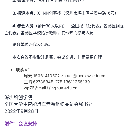
2. 会议地点
：深圳科创学院（坪山校区）
持
建
证
实
的
3. 报道地点
：X-INN创客栈（深圳市坪山区兰景中路16号）
议
验
收
4. 参会人员
（预计30人以内）：全国秘书处代表，省赛区组委
藏
会代表，各赛区学校指导教师，其他热心参与人员
请各单位派代表出席。
本次会议不收取注册费，会议交通、住宿费用自理。
联系人：
周天 15361410502 zhou.t@innoxsz.edu.cn
王鹏 62785845-275 13611365139
wp76@mail.tsinghua.edu.cn
深圳科创学院
全国大学生智能汽车竞赛组织委员会秘书处
2022年9月28日
附件：会议安排