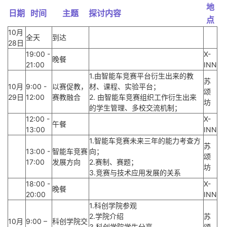
地
日期
时间
主题
探讨内容
点
10月
全天
到达
28日
19:00 -
X-
晚餐
21:00
INN
1.由智能车竞赛平台衍生出来的教
苏
10月
9:00 -
以赛促教，
材、课程、实验平台；
颂
29日
12:00
赛教融合
2. 由智能车竞赛组织工作衍生出来
坊
的学生管理、多校交流机制；
12:00 -
X-
午餐
13:00
INN
1.智能车竞赛未来三年的能力考查方
苏
13:00 -
智能车竞赛
向；
颂
17:00
发展方向
2.赛制、赛题；
坊
3.竞赛与技术应用发展的关系
18:00 -
X-
晚餐
20:00
INN
1.科创学院参观
2.学院介绍
苏
10月
9:00 –
科创学院交
3.科创学院学生分享
颂