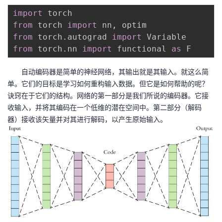
我
注
的
开
import
from
 torch 
import
 nn
,
的
Programs
发
from
 torch
.
autograd 
import
from
 torch
.
nn 
import
 functional 
as
支
者
自动编码器是简单的神经网络，其输出就是其输入。就这么简
持
学
单。它们的目标是学习如何重构输入数据。但它是如何帮助的呢？
诀窍在于它们的结构。网络的第一部分是我们所说的编码器。它接
我
收输入，并将其编码在一个低维的潜在空间中。第二部分（解码
堂
器）接收该矢量并对其进行解码，以产生原始输入。
的
我
我
技
的
的
我
术
云
课
的
我
支
声
程
认
的
我