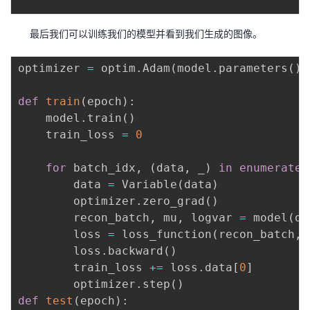
最后我们可以训练我们的模型并看到我们生成的图像。
optimizer 
=
 optim
.
Adam
(
model
.
parameters
(
)
,
def
train
(
epoch
)
:
    model
.
train
(
)
    train_loss 
=
0
for
 batch_idx
,
(
data
,
 _
)
in
enumerate
(
        data 
=
 Variable
(
data
)
        optimizer
.
zero_grad
(
)
        recon_batch
,
 mu
,
 logvar 
=
 model
(
da
        loss 
=
 loss_function
(
recon_batch
,
 
        loss
.
backward
(
)
        train_loss 
+=
 loss
.
data
[
0
]
        optimizer
.
step
(
)
def
test
(
epoch
)
: