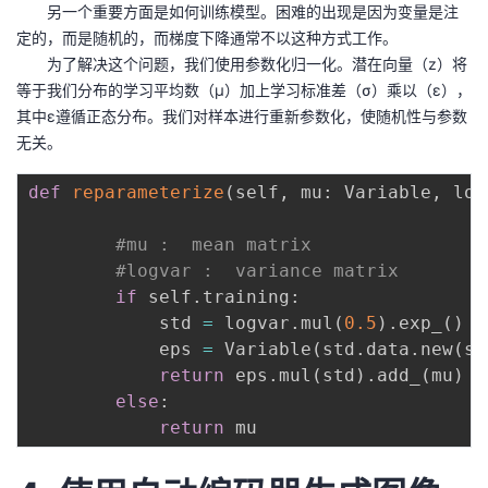
另一个重要方面是如何训练模型。困难的出现是因为变量是注
定的，而是随机的，而梯度下降通常不以这种方式工作。
为了解决这个问题，我们使用参数化归一化。潜在向量（z）将
等于我们分布的学习平均数（μ）加上学习标准差（σ）乘以（ε），
其中ε遵循正态分布。我们对样本进行重新参数化，使随机性与参数
无关。
def
reparameterize
(
self
,
 mu
:
 Variable
,
 log
#mu :  mean matrix
#logvar :  variance matrix
if
 self
.
training
:
            std 
=
 logvar
.
mul
(
0.5
)
.
exp_
(
)
            eps 
=
 Variable
(
std
.
data
.
new
(
st
return
 eps
.
mul
(
std
)
.
add_
(
mu
)
else
:
return