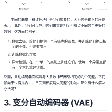
持
建
证
实
的
议
验
收
中间的向量（粉红色块）是我们想要的，因为它是输入的压缩
表示。此外，我们可以应用它们来重现相同但有点不同甚至更好的
藏
数据。这方面的例子：
数据去噪，给他们提供一个有噪声的图像，并训练他们输出相
同的图像，但没有噪声。
训练数据的增强
异常检测，在一个单一的类别上训练它们，使每一个异常点都
有一个大的重建误差。
然而，自动编码器面临着与大多数神经网络相同的几个问题。它们
倾向于过度拟合，并且受到梯度消失问题的影响。那么有什么解决
办法吗？
3. 变分自动编码器 (VAE)