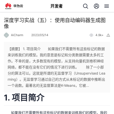
开发者
返
深度学习实战（五）：使用自动编码器生成图
回
像
AiCharm
2023/05/14
4.9k+
举
报
【摘要】 1. 项目简介 如果我们不需要所有这些标记的数据
来训练我们的模型。我的意思是标记和分类数据需要太多的工
个
作。不幸的是，大多数现有的模型，从支持向量机到卷积神经
网络，都不能在没有它们的情况下进行训练。 除了一小部
我
人
分的算法可以。这就是所谓的无监督学习（Unsupervised Lea
rning）。无监督学习通过自己的方式从未标记的数据中推断出
的
主
一个函数。最著名的无监督算法是K-Means，它被...
1. 项目简介
开
页
发
如果我们不需要所有这些标记的数据来训练我们的模型。我的