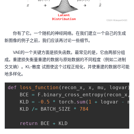
你有了它。一个随机的神经网络。在我们建立一个自己的生成
新图像的例子之前，我们应该再讨论一些细节。
VAE的一个关键方面是损失函数。最常见的是，它由两部分组
成。重建损失衡量重建的数据与原始数据的不同程度（例如二进制
交叉熵）。KL-散度 试图使这个过程正规化，并使重建的数据尽可能
地多样化。
def
loss_function
(
recon_x
,
 x
,
 mu
,
 logvar
)
    BCE 
=
 F
.
binary_cross_entropy
(
recon_x
,
 
    KLD 
=
-
0.5
*
 torch
.
sum
(
1
+
 logvar 
-
 mu
    KLD 
/=
 BATCH_SIZE 
*
784
return
 BCE 
+