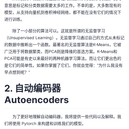
意思是标记和分类数据需要太多的工作。不幸的是，大多数现有的
者
模型，从支持向量机到卷积神经网络，都不能在没有它们的情况下
进行训练。
我
除了一小部分的算法可以。这就是所谓的无监督学习
（Unsupervised Learning）。无监督学习通过自己的方式从未标记
的
我
的数据中推断出一个函数。最著名的无监督算法是K-Means，它被
广泛用于将数据聚类，而PCA则是降维的首选方案。K-Means和
博
的
我
PCA可能是有史以来最好的两种机器学习算法。而让它们更出色的
是它们的简单性。如果你掌握了它们，你就会觉得：“为什么我没有
客
论
的
我
早点想到呢？”
坛
圈
的
我
2. 自动编码器
子
直
的
我
Autoencoders
我
播
活
的
为了更好地理解自动编码器，我将提供一些代码以及解释。我
我
动
关
的
们将使用 Pytorch 来构建和训练我们的模型。