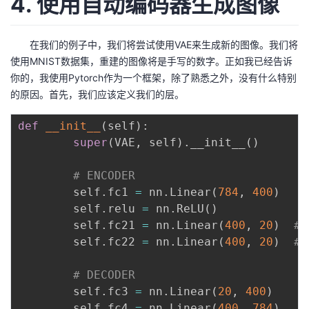
4. 使用自动编码器生成图像
在我们的例子中，我们将尝试使用VAE来生成新的图像。我们将
使用MNIST数据集，重建的图像将是手写的数字。正如我已经告诉
你的，我使用Pytorch作为一个框架，除了熟悉之外，没有什么特别
的原因。首先，我们应该定义我们的层。
def
__init__
(
self
)
:
super
(
VAE
,
 self
)
.
__init__
(
)
# ENCODER
        self
.
fc1 
=
 nn
.
Linear
(
784
,
400
)
        self
.
relu 
=
 nn
.
ReLU
(
)
        self
.
fc21 
=
 nn
.
Linear
(
400
,
20
)
# 
        self
.
fc22 
=
 nn
.
Linear
(
400
,
20
)
# 
# DECODER
        self
.
fc3 
=
 nn
.
Linear
(
20
,
400
)
        self
.
fc4 
=
 nn
.
Linear
(
400
,
784
)