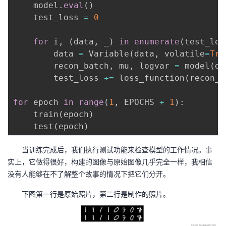
    model
.
eval
(
)
    test_loss 
=
0
for
 i
,
(
data
,
 _
)
in
enumerate
(
test_loa
        data 
=
 Variable
(
data
,
 volatile
=
Tru
        recon_batch
,
 mu
,
 logvar 
=
 model
(
da
        test_loss 
+=
 loss_function
(
recon_b
for
 epoch 
in
range
(
1
,
 EPOCHS 
+
1
)
:
    train
(
epoch
)
    test
(
epoch
)
当训练完成后，我们执行测试功能来检查模型的工作情况。事
实上，它做得很好，构建的图像与原始图像几乎完全一样，我相信
没有人能够在不了解整个故事的情况下把它们分开。
下图第一行是原始照片，第二行是制作的照片。