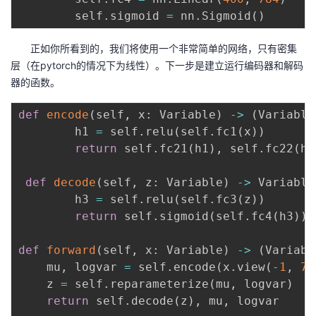
        self
.
sigmoid 
=
 nn
.
Sigmoid
(
)
正如你所看到的，我们将使用一个非常简单的网络，只有密集
层（在pytorch的情况下为线性）。下一步是建立运行编码器和解码
器的函数。
def
encode
(
self
,
 x
:
 Variable
)
-
>
(
Variable
        h1 
=
 self
.
relu
(
self
.
fc1
(
x
)
)
return
 self
.
fc21
(
h1
)
,
 self
.
fc22
(
h1
def
decode
(
self
,
 z
:
 Variable
)
-
>
 Variable
        h3 
=
 self
.
relu
(
self
.
fc3
(
z
)
)
return
 self
.
sigmoid
(
self
.
fc4
(
h3
)
)
def
forward
(
self
,
 x
:
 Variable
)
-
>
(
Variabl
    mu
,
 logvar 
=
 self
.
encode
(
x
.
view
(
-
1
,
78
    z 
=
 self
.
reparameterize
(
mu
,
 logvar
)
return
 self
.
decode
(
z
)
,
 mu
,
 logvar
