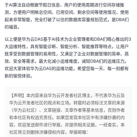
于
AI
算法自动根据节假日信息、用户的使用周期进行空间存储推
测，方便用户明晰总空间、已用空间、剩余空间等使用情况，使用
起来非常智能，完全打破了以往的数据库容量规划范式，是
DBA
们
的福音。
以上便是华为云
DAS
基于
AI
技术为企业管理者和
DBA
们精心推出的
3
大运维特性，具有智能诊断、智能分析、智能推荐等特点，让用户
既享受到数据管理的易用性，又满足了企业对数据管理的简单、高
效、安全等需求，最大化减小运维难度，减轻
DBA
们的运维压力。
欢迎大家体验华为云
DAS
的运维功能，希望您每一天、每一刻都有
新的愉悦体验。
【声明】本内容来自华为云开发者社区博主，不代表华为云及
华为云开发者社区的观点和立场。转载时必须标注文章的来源
（华为云社区）、文章链接、文章作者等基本信息，否则作者
和本社区有权追究责任。如果您发现本社区中有涉嫌抄袭的内
容，欢迎发送邮件进行举报，并提供相关证据，一经查实，本
社区将立刻删除涉嫌侵权内容，举报邮箱：