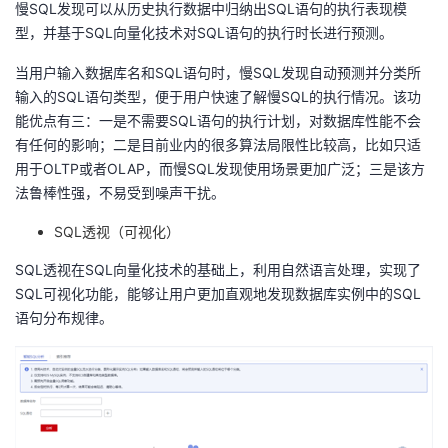
慢
SQL
发现可以从历史执行数据中归纳出
SQL
语句的执行表现模
我
注
的
开
型，并基于
SQL
向量化技术对
SQL
语句的执行时长进行预测。
的
Programs
发
当用户输入数据库名和
SQL
语句时，慢
SQL
发现自动预测并分类所
输入的
SQL
语句类型，便于用户快速了解慢
SQL
的执行情况。该功
支
者
能优点有三：一是不需要
SQL
语句的执行计划，对数据库性能不会
有任何的影响；二是目前业内的很多算法局限性比较高，比如只适
持
用于
学
OLTP
或者
OLAP
，而慢
SQL
发现使用场景更加广泛；三是该方
法鲁棒性强，不易受到噪声干扰。
我
堂
SQL透视（可视化）
的
我
我
SQL透视在
SQL
向量化技术的基础上，利用自然语言处理，实现了
SQL
可视化功能，能够让用户更加直观地发现数据库实例中的
SQL
技
的
的
我
语句分布规律。
术
云
课
的
我
支
声
程
认
的
我