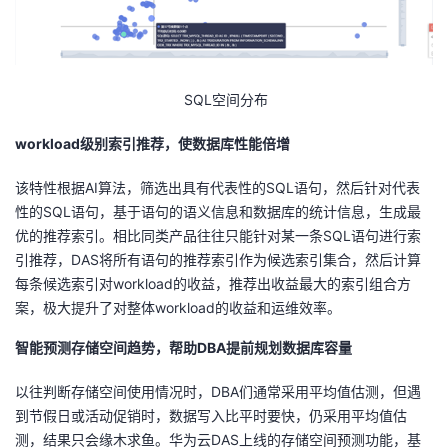
持
建
证
实
的
议
验
收
SQL空间分布
藏
workload
级别索引推荐，使数据库性能倍增
该特性根据
AI
算法，筛选出具有代表性的
SQL
语句，然后针对代表
性的
SQL
语句，基于语句的语义信息和数据库的统计信息，生成最
优的推荐索引。相比同类产品往往只能针对某一条
SQL
语句进行索
引推荐，
DAS
将所有语句的推荐索引作为候选索引集合，然后计算
每条候选索引对
workload
的收益，推荐出收益最大的索引组合方
案，极大提升了对整体
workload
的收益和运维效率。
智能预测存储空间趋势，帮助
DBA
提前规划数据库容量
以往判断存储空间使用情况时，
DBA
们通常采用平均值估测，但遇
到节假日或活动促销时，数据写入比平时要快，仍采用平均值估
测，结果只会缘木求鱼。华为云
DAS
上线的存储空间预测功能，基