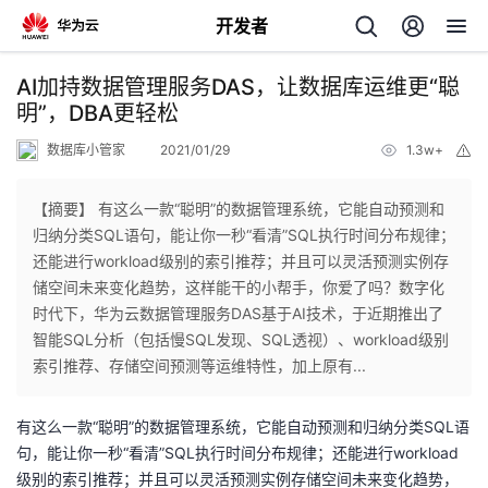
开发者
返
AI加持数据管理服务DAS，让数据库运维更“聪
回
明”，DBA更轻松
数据库小管家
2021/01/29
1.3w+
举
报
【摘要】 有这么一款“聪明”的数据管理系统，它能自动预测和
归纳分类SQL语句，能让你一秒“看清”SQL执行时间分布规律；
个
还能进行workload级别的索引推荐；并且可以灵活预测实例存
储空间未来变化趋势，这样能干的小帮手，你爱了吗？数字化
我
人
时代下，华为云数据管理服务DAS基于AI技术，于近期推出了
智能SQL分析（包括慢SQL发现、SQL透视）、workload级别
的
主
索引推荐、存储空间预测等运维特性，加上原有...
开
页
有这么一款“聪明”的数据管理系统，它能自动预测和归纳分类
SQL
语
句，能让你一秒“看清”
SQL
执行时间分布规律；还能进行
workload
发
级别的索引推荐；并且可以灵活预测实例存储空间未来变化趋势，