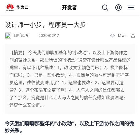
开发者
返
设计师一小步，程序员一大步
回
且听风吟
2020/02/17
1.1w+
举
报
【摘要】 今天我们聊聊那些年的“小改动”，以及上下游协作之
间的微妙关系。那些所谓的“小改动”通常在设计师或产品经理的
嘴里，有以下几种描述：1，改改文字颜色而已；2，换个图标
个
而已啦；3，只是一些小改动；4，很简单的啦～可是到了程序
员这里，往往就变味儿了：1，这里也要改？2，这里要可运
我
人
营？3，这个布局完全变了啊！4，人与人之间的信任都哪去
了？那么，究竟是什么让人与人之间的信任变得如此淡泊呢？
我
的
主
还穿什么安全裤...
我
的
开
页
今天我们聊聊那些年的“小改动”，以及上下游协作之间的微
妙关系。
我
的
开
发