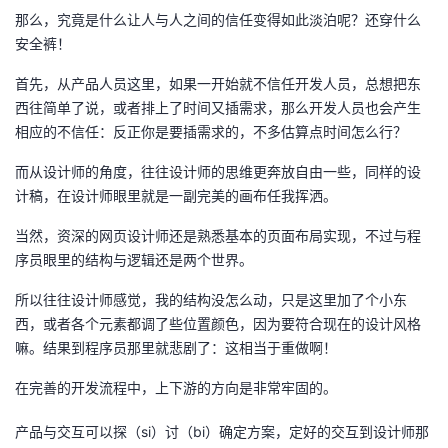
议
那么，究竟是什么让人与人之间的信任变得如此淡泊呢？还穿什么
注
验
收
安全裤！
藏
首先，从产品人员这里，如果一开始就不信任开发人员，总想把东
西往简单了说，或者排上了时间又插需求，那么开发人员也会产生
相应的不信任：反正你是要插需求的，不多估算点时间怎么行？
而从设计师的角度，往往设计师的思维更奔放自由一些，同样的设
计稿，在设计师眼里就是一副完美的画布任我挥洒。
当然，资深的网页设计师还是熟悉基本的页面布局实现，不过与程
序员眼里的结构与逻辑还是两个世界。
所以往往设计师感觉，我的结构没怎么动，只是这里加了个小东
西，或者各个元素都调了些位置颜色，因为要符合现在的设计风格
嘛。结果到程序员那里就悲剧了：这相当于重做啊！
在完善的开发流程中，上下游的方向是非常牢固的。
产品与交互可以探（si）讨（bi）确定方案，定好的交互到设计师那