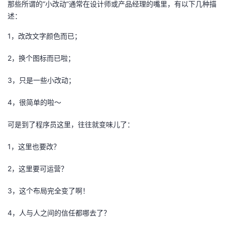
那些所谓的“小改动”通常在设计师或产品经理的嘴里，有以下几种描
的
述：
Programs
发
者
1，改改文字颜色而已；
支
者
我
2，换个图标而已啦；
持
学
的
我
3，只是一些小改动；
我
堂
博
的
我
4，很简单的啦～
的
我
客
论
的
我
我
可是到了程序员这里，往往就变味儿了：
技
的
坛
圈
的
我
的
我
1，这里也要改？
术
云
子
直
的
我
课
的
我
2，这里要可运营？
支
声
播
活
的
程
认
的
我
3，这个布局完全变了啊！
持
建
动
关
证
实
的
4，人与人之间的信任都哪去了？