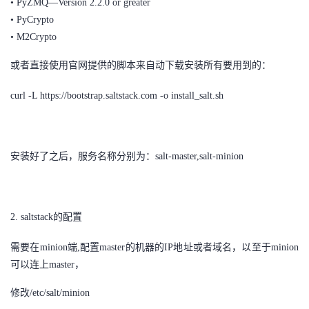
• PyZMQ—Version 2.2.0 or greater
持
建
证
实
的
• PyCrypto
• M2Crypto
议
验
收
或者直接使用官网提供的脚本来自动下载安装所有要用到的：
藏
curl -L https://bootstrap.saltstack.com -o install_salt.sh
安装好了之后，服务名称分别为：salt-master,salt-minion
2. saltstack的配置
需要在minion端,配置master的机器的IP地址或者域名，以至于minion
可以连上master，
修改/etc/salt/minion