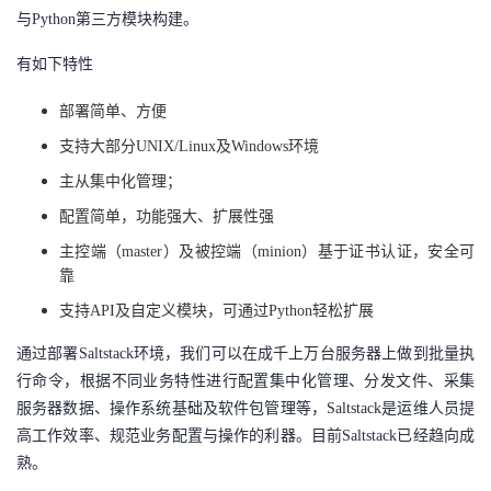
与Python第三方模块构建。
者
有如下特性
我
部署简单、方便
的
我
支持大部分
UNIX/Linux及Windows环境
主从集中化管理；
博
的
我
配置简单，功能强大、扩展性强
客
论
的
我
主控端（
master）及被控端（minion）基于证书认证，安全可
靠
坛
圈
的
我
支持
API及自定义模块，可通过Python轻松扩展
通过部署
子
直
的
我
Saltstack环境，我们可以在成千上万台服务器上做到批量执
行命令，根据不同业务特性进行配置集中化管理、分发文件、采集
我
播
活
的
服务器数据、操作系统基础及软件包管理等，Saltstack是运维人员提
高工作效率、规范业务配置与操作的利器。目前Saltstack已经趋向成
我
动
关
的
熟。