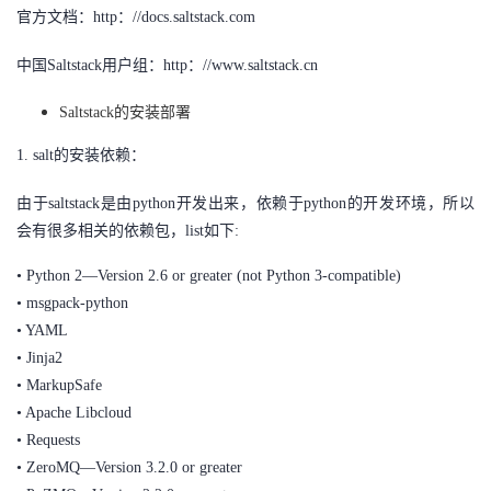
官方文档：
http：//docs.saltstack.com
我
注
的
开
中国
Saltstack用户组：http：//www.saltstack.cn
的
Programs
发
Saltstack的安装部署
支
者
1. salt的安装依赖：
持
学
由于saltstack是由python开发出来，依赖于python的开发环境，所以
会有很多相关的依赖包，list如下:
我
堂
• Python 2—Version 2.6 or greater (not Python 3-compatible)
的
我
我
• msgpack-python
• YAML
技
的
的
我
• Jinja2
• MarkupSafe
术
云
课
的
我
• Apache Libcloud
• Requests
支
声
程
认
的
我
• ZeroMQ—Version 3.2.0 or greater