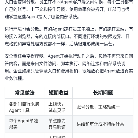
入口会变得分散。员工在不同Agent客户端之间切换，每个工具都有
持
建
证
实
的
自己的账号、上下文和操作习惯，使用效率会被拆开，IT部门也很
难掌握这些Agent接入了哪些内部系统。
议
验
收
运行环境也会分散。有的Agent跑在员工电脑上，有的跑在云端，有
藏
的接入浏览器，有的连接内部接口。不同运行环境的权限边界、日
志格式和异常处理方式都不一样，后续很难形成统一运营。
安全责任会变得模糊。Agent开始执行动作之后，风险不再只来自回
答内容，而是来自文件访问、脚本执行、网络连接和内部系统调
用。企业如果只管登录入口和费用报销，很难放心把Agent放进真实
业务流程。
常见做法
短期收益
长期问题
各部门自行采购
上线快，
账号分散，策略难统一
Agent工具
试点灵活
每个Agent单独
单点能力
运维和审计成本持续升高
部署
容易验证
入口风险