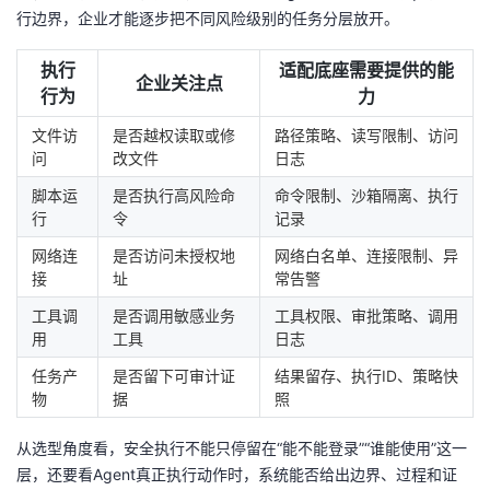
行边界，企业才能逐步把不同风险级别的任务分层放开。
执行
适配底座需要提供的能
企业关注点
行为
力
文件访
是否越权读取或修
路径策略、读写限制、访问
问
改文件
日志
脚本运
是否执行高风险命
命令限制、沙箱隔离、执行
行
令
记录
网络连
是否访问未授权地
网络白名单、连接限制、异
接
址
常告警
工具调
是否调用敏感业务
工具权限、审批策略、调用
用
工具
日志
任务产
是否留下可审计证
结果留存、执行ID、策略快
物
据
照
从选型角度看，安全执行不能只停留在“能不能登录”“谁能使用”这一
层，还要看Agent真正执行动作时，系统能否给出边界、过程和证