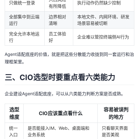
只做统一登录
执行动作仍然缺少控制
有所降低
全部集中到云端
边界相对
本地文件、内网环境、研发
运行
清晰
场景容易被切断
完全允许本地运
员工体验
企业难以管控终端侧AI行为
行
好
Agent适配底座的价值，就是把这些分散能力收拢到同一套运行和治
理框架里。
三、CIO选型时要重点看六类能力
企业建设Agent适配底座，可以从六类能力判断方案是否成熟。
选型
容易被误判
CIO应该重点看什么
维度
的地方
统一
是否能接入IM、Web、桌面端和
只看聊天界面
入口
业务系统
是否美观