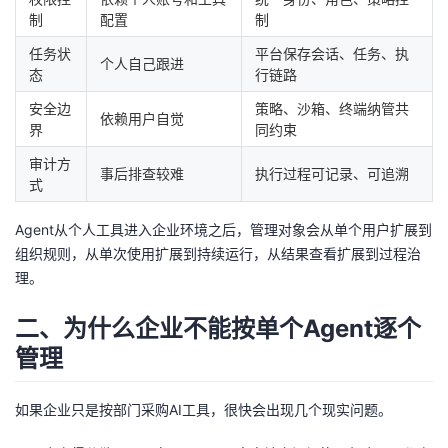
我
注
制
配置
制
的
开
任务状
平台保存会话、任务、执
个人自己跟进
的
Programs
发
态
行链路
安全边
策略、沙箱、终端纳管共
支
依赖用户自觉
者
界
同约束
审计方
持
学
事后排查较难
执行过程可记录、可追溯
式
我
堂
Agent从个人工具进入企业环境之后，管理对象会从单个用户扩展到
组织规则，从单次使用扩展到持续运行，从结果查看扩展到过程治
的
我
我
理。
技
的
的
我
二、为什么企业不能按单个Agent逐个
管理
术
云
课
的
我
支
声
如果企业只是按部门采购AI工具，很快会出现几个现实问题。
程
认
的
我