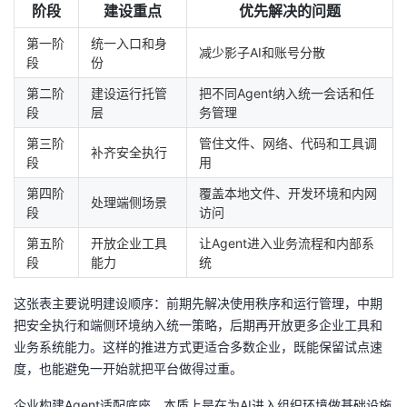
阶段
建设重点
优先解决的问题
第一阶
统一入口和身
减少影子AI和账号分散
段
份
第二阶
建设运行托管
把不同Agent纳入统一会话和任
段
层
务管理
第三阶
管住文件、网络、代码和工具调
补齐安全执行
段
用
第四阶
覆盖本地文件、开发环境和内网
处理端侧场景
段
访问
第五阶
开放企业工具
让Agent进入业务流程和内部系
段
能力
统
这张表主要说明建设顺序：前期先解决使用秩序和运行管理，中期
把安全执行和端侧环境纳入统一策略，后期再开放更多企业工具和
业务系统能力。这样的推进方式更适合多数企业，既能保留试点速
度，也能避免一开始就把平台做得过重。
企业构建Agent适配底座，本质上是在为AI进入组织环境做基础设施