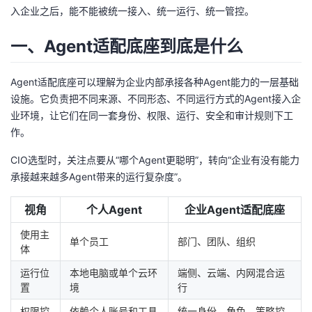
入企业之后，能不能被统一接入、统一运行、统一管控。
者
一、Agent适配底座到底是什么
我
Agent适配底座可以理解为企业内部承接各种Agent能力的一层基础
的
我
设施。它负责把不同来源、不同形态、不同运行方式的Agent接入企
业环境，让它们在同一套身份、权限、运行、安全和审计规则下工
博
的
我
作。
客
论
的
我
CIO选型时，关注点要从“哪个Agent更聪明”，转向“企业有没有能力
承接越来越多Agent带来的运行复杂度”。
坛
圈
的
我
视角
个人Agent
企业Agent适配底座
子
直
的
我
使用主
单个员工
部门、团队、组织
体
我
播
活
的
运行位
本地电脑或单个云环
端侧、云端、内网混合运
置
境
行
我
动
关
的
权限控
依赖个人账号和工具
统一身份、角色、策略控