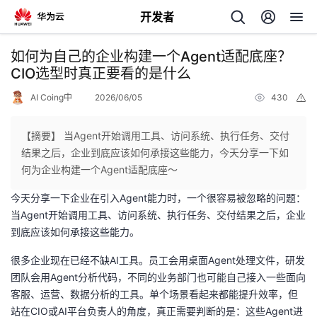
开发者
返
如何为自己的企业构建一个Agent适配底座？
回
CIO选型时真正要看的是什么
AI Coing中
2026/06/05
430
举
报
【摘要】 当Agent开始调用工具、访问系统、执行任务、交付
结果之后，企业到底应该如何承接这些能力，今天分享一下如
个
何为企业构建一个Agent适配底座～
今天分享一下企业在引入Agent能力时，一个很容易被忽略的问题：
我
人
当Agent开始调用工具、访问系统、执行任务、交付结果之后，企业
到底应该如何承接这些能力。
的
主
很多企业现在已经不缺AI工具。员工会用桌面Agent处理文件，研发
开
页
团队会用Agent分析代码，不同的业务部门也可能自己接入一些面向
客服、运营、数据分析的工具。单个场景看起来都能提升效率，但
发
站在CIO或AI平台负责人的角度，真正需要判断的是：这些Agent进