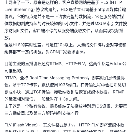
上网查了一下，原来是这样的，客户直播网站是基于 HLS (HTTP
Live Streaming) 协议构建的，HLS是苹果公司基于http流媒体传输
者
协议，它的特点是并不是一下请求完整的数据流，它在服务端讲媒
体数据切割成持续的时长较短的ts小文件，并通过M3UA索引文件按
我
序访问ts文件，客户端不停的从服务端获取文件，从而实现视频播
放。
的
我
但是HLS的实时性差，时延在10s以上，大量的文件碎片会对存储和
缓存都有一定的挑战，对CDN厂家要求更高。
博
的
我
目前主流的直播协议还有RTMP、HTTP-FLV，这两个都是Adobe公
客
论
的
我
司推出的。
RTMP，全称 Real Time Messaging Protocol，即实时消息传送协
坛
圈
的
我
议。基于TCP传输，默认使用1935端口。在传输过程中会把消息切
割成小块，通过TCP传输，接收端收到后恢复成媒体数据。 RTMP
子
直
的
我
的延迟相对较低，一般延时在 1-3s 之间。
由于这是一个私有协议，很多终端无法播放特别是IOS设备，需要第
我
播
活
的
三方播放器以及第三方解码特别支持才行。
我
动
关
的
FLV (Flash Video) ，其文件格式是.flv。 HTTP-FLV 即将流媒体数
据封装成 FLV 格式，然后通过 HTTP 协议传输给客户端。其传输格