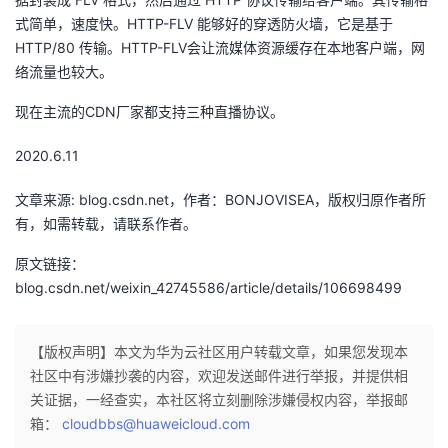
我
注
的
开
式简单，速度快。HTTP-FLV 能够好的穿透防火墙，它是基于
HTTP/80 传输。HTTP-FLV会让流媒体资源缓存在本地客户端，网
的
Programs
发
络流量也较大。
现在主流的CDN厂家都支持三种直播协议。
支
者
2020.6.11
持
学
文章来源: blog.csdn.net，作者：BONJOVISEA，版权归原作者所
我
堂
有，如需转载，请联系作者。
原文链接：
的
我
我
blog.csdn.net/weixin_42745586/article/details/106698499
技
的
的
我
【版权声明】本文为华为云社区用户转载文章，如果您发现本
术
云
课
的
我
社区中有涉嫌抄袭的内容，欢迎发送邮件进行举报，并提供相
关证据，一经查实，本社区将立刻删除涉嫌侵权内容，举报邮
支
声
程
认
的
我
箱：
cloudbbs@huaweicloud.com