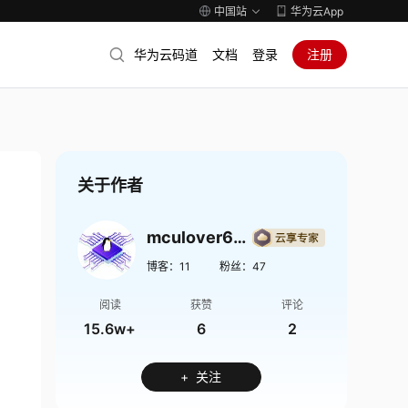
中国站
华为云App
华为云码道
文档
登录
注册
关于作者
mculover666
博客：
11
粉丝：
47
阅读
获赞
评论
15.6w+
6
2
+ 关注