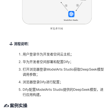
我
注
的
开
的
Programs
发
支
者
持
学
🕹️
流程说明：
我
堂
用户登录华为开发者空间云主机；
华为开发者空间部署和配置Dify；
的
我
我
打开浏览器登录ModelArts Studio获取DeepSeek模型
调用参数；
技
的
的
我
浏览器登录Dify进行配置；
术
云
课
的
我
Dify配置ModelArts Studio提供的DeepSeek模型，进
行应用构建。
支
声
程
认
的
我
✍️
案例实操