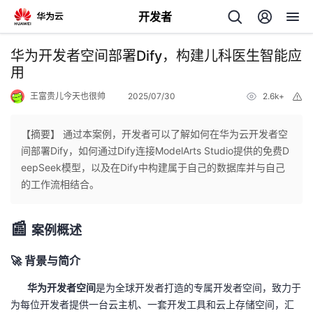
开发者
返
华为开发者空间部署Dify，构建儿科医生智能应
回
用
王富贵儿今天也很帅
2025/07/30
2.6k+
举
报
【摘要】 通过本案例，开发者可以了解如何在华为云开发者空
间部署Dify，如何通过Dify连接ModelArts Studio提供的免费D
个
eepSeek模型，以及在Dify中构建属于自己的数据库并与自己
的工作流相结合。
我
人
📰
案例概述
的
主
🚀
背景与简介
开
页
华为开发者空间
是为全球开发者打造的专属开发者空间，致力于
发
为每位开发者提供一台云主机、一套开发工具和云上存储空间，汇