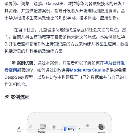
聚昇腾、鸿蒙、鲲鹏、GaussDB、欧拉等华为各项根技术的开发工
者
具资源，并提供配套案例，指导开发者从开发编码到应用调测，基
于华为根技术生态高效便捷的知识学习、技术体验、应用创新。
我
在当下社会，儿童健康问题始终是家庭和社会关注的焦点。然
而，当前儿科医疗领域存在着诸多尚未解决的痛点。本案例通过华
的
我
为开发者空间部署Dify上传知识库的方式来构建儿科医生应用，数据
包括常见的儿科疾病及治疗方案。
博
的
我
🎯
案例优势：
通过本案例，开发者可以了解如何在
华为云开发
客
论
的
我
者空间
部署Dify，如何通过Dify连接
ModelArts Studio
提供的免费
DeepSeek模型，以及在Dify中构建属于自己的数据库并与自己的工
坛
圈
的
我
作流相结合。
子
直
的
我
🥏
案例流程
我
播
活
的
我
动
关
的