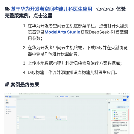
持
建
证
实
的
📚
基于华为开发者空间构建儿科医生应用
👈👈👈 体
验
完整版案例，点击这里
议
验
收
在华为开发者空间云主机底部菜单栏，点击打开火狐浏
览器登录
ModelArts Studio
获取DeepSeek-R1模型调
藏
用参数；
在华为开发者空间云主机终端，下载Dify并在火狐浏览
器中登录Dify进行模型配置；
上传本地数据构建儿科常见疾病及治疗方案数据库；
Dify构建工作流并添加知识库构建儿科医生应用。
🌈
案例最终效果