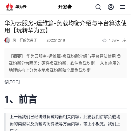
开发者
返
华为云服务-运维篇-负载均衡介绍与平台算法使
回
用【玩转华为云】
风一样的美男子
2022/12/18
1.3w+
举
报
【摘要】 华为云服务-运维篇-负载均衡介绍与平台算法使用 负
载均衡分为两类：硬件负载均衡、软件负载均衡。 从其应用的
个
地理结构上分为本地负载均衡和全局负载均衡
@[TOC]
我
人
1、前言
我
的
主
我
的
开
页
上一篇我们已经讲过负载均衡相关内容，此篇我们讲解负载均
衡的类型以及负载均衡算法等方面内容，带上小板凳，我们上
我
的
开
发
车了。