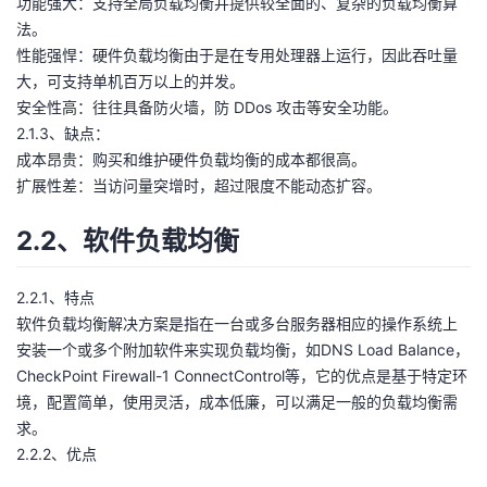
功能强大：支持全局负载均衡并提供较全面的、复杂的负载均衡算
议
注
验
收
法。
性能强悍：硬件负载均衡由于是在专用处理器上运行，因此吞吐量
藏
大，可支持单机百万以上的并发。
安全性高：往往具备防火墙，防 DDos 攻击等安全功能。
2.1.3、缺点：
成本昂贵：购买和维护硬件负载均衡的成本都很高。
扩展性差：当访问量突增时，超过限度不能动态扩容。
2.2、软件负载均衡
2.2.1、特点
软件负载均衡解决方案是指在一台或多台服务器相应的操作系统上
安装一个或多个附加软件来实现负载均衡，如DNS Load Balance，
CheckPoint Firewall-1 ConnectControl等，它的优点是基于特定环
境，配置简单，使用灵活，成本低廉，可以满足一般的负载均衡需
求。
2.2.2、优点