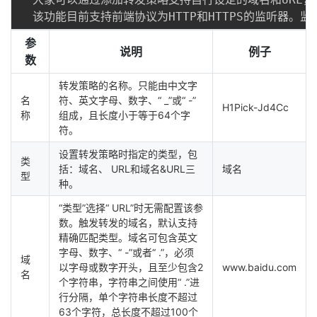
参
说明
例子
数
转发策略的名称。只能由中文字
名
符、英文字母、数字、“ _”或“ -”
H1Pick-Jd4Cc
称
组成，且长度小于等于64个字
符。
设置转发策略时指定的类型，包
类
括：域名、 URL和域名&URL三
域名
型
种。
“类型”选择“ URL”时无需配置该参
数。触发转发的域名，默认支持
精确匹配类型。域名可包含英文
字母、数字、“ -”或者“ .”，必须
域
以字母或数字开头，且至少包含2
www.baidu.com
名
个字符串，字符串之间使用“ .”进
行分隔，单个字符串长度不超过
63个字符，总长度不超过100个