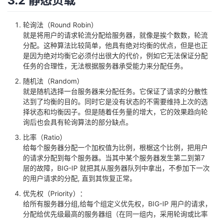
3.2 静态负载
轮询法（Round Robin）
就是将用户的请求轮流分配给服务器，就像是挨个数数，轮流
分配。这种算法比较简单，他具有绝对均衡的优点，但是也正
是因为绝对均衡它必须付出很大的代价，例如它无法保证分配
任务的合理性，无法根据服务器承受能力来分配任务。
随机法（Random）
就是随机选择一台服务器来分配任务。它保证了请求的分散性
达到了均衡的目的。同时它是没有状态的不需要维持上次的选
择状态和均衡因子。但是随着任务量的增大，它的效果趋向轮
询后也会具有轮询算法的部分缺点。
比率（Ratio）
给每个服务器分配一个加权值为比例，根椐这个比例，把用户
的请求分配到每个服务器。当其中某个服务器发生第二到第7
层的故障，BIG-IP 就把其从服务器队列中拿出，不参加下一次
的用户请求的分配, 直到其恢复正常。
优先权（Priority）：
给所有服务器分组,给每个组定义优先权，BIG-IP 用户的请求，
分配给优先级最高的服务器组（在同一组内，采用轮询或比率