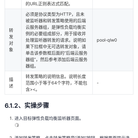
的URL正则表达式匹配。
必须是协议类型为HTTP，且未
被监听器和转发策略使用的后端
云服务器组，是弹性负载均衡实
转
例的必要组成部分，用于接收并
发
处理监听器转发的请求。说明如
pool-qlw0
对
果下拉框中无可选转发对象，请
象
单击该参数框后面的“后端云服务
器组”，然后参考添加后端云服务
器组。
转发策略的说明信息。说明长度
描
范围小于等于64个字符，不能包
-
述
含><。
6.1.2、实操步骤
进入目标弹性负载均衡监听器页面。
添加转发策略，点击转发策略旁“添加”按钮，根据界面提示选