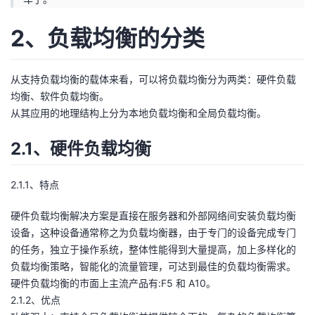
的
Programs
发
者
2、负载均衡的分类
支
者
我
从支持负载均衡的载体来看，可以将负载均衡分为两类：硬件负载
持
学
的
我
均衡、软件负载均衡。
从其应用的地理结构上分为本地负载均衡和全局负载均衡。
我
堂
博
的
我
2.1、硬件负载均衡
的
我
客
论
的
我
我
2.1.1、特点
技
的
坛
圈
的
我
的
我
硬件负载均衡解决方案是直接在服务器和外部网络间安装负载均衡
术
云
子
直
的
我
课
的
我
设备，这种设备通常称之为负载均衡器，由于专门的设备完成专门
的任务，独立于操作系统，整体性能得到大量提高，加上多样化的
支
声
播
活
的
程
认
的
我
负载均衡策略，智能化的流量管理，可达到最佳的负载均衡需求。
硬件负载均衡的市面上主流产品有:F5 和 A10。
持
建
动
关
证
实
的
2.1.2、优点