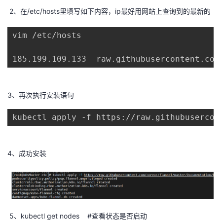
我
注
的
开
2、在/etc/hosts里填写如下内容，ip最好用网站上查询到的最新的
的
Programs
vim /etc/hosts

发
支
185.199.109.133  raw.githubusercontent.com
者
持
学
3、再次执行安装语句
我
堂
kubectl apply -f https://raw.githubusercon
的
我
我
4、成功安装
技
的
的
我
术
云
课
的
我
支
声
程
认
的
我
5、kubectl get nodes #查看状态是否启动