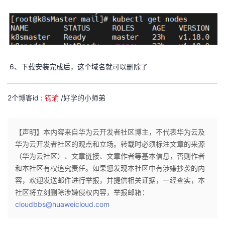
持
建
证
实
的
议
验
收
藏
6、下载安装完成后，这个域名就可以删除了
2个博客id :
钧瑜
/好学的小师弟
【声明】本内容来自华为云开发者社区博主，不代表华为云及
华为云开发者社区的观点和立场。转载时必须标注文章的来源
（华为云社区）、文章链接、文章作者等基本信息，否则作者
和本社区有权追究责任。如果您发现本社区中有涉嫌抄袭的内
容，欢迎发送邮件进行举报，并提供相关证据，一经查实，本
社区将立刻删除涉嫌侵权内容，举报邮箱：
cloudbbs@huaweicloud.com