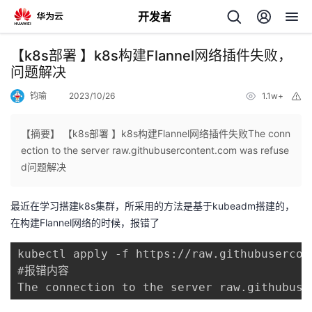
开发者
返
【k8s部署 】k8s构建Flannel网络插件失败，
回
问题解决
钧瑜
2023/10/26
1.1w+
举
报
【摘要】 【k8s部署 】k8s构建Flannel网络插件失败The conn
ection to the server raw.githubusercontent.com was refuse
个
d问题解决
我
人
最近在学习搭建k8s集群，所采用的方法是基于kubeadm搭建的，
在构建Flannel网络的时候，报错了
的
主
kubectl apply -f https://raw.githubusercon
开
页
#报错内容

The connection to the server raw.githubuse
发