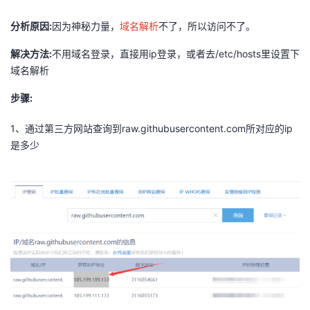
者
分析原因:
因为神秘力量，
域名解析
不了，所以访问不了。
解决方法:
不用域名登录，直接用ip登录，或者去/etc/hosts里设置下
我
域名解析
的
我
步骤:
博
的
我
1、通过第三方网站查询到raw.githubusercontent.com所对应的ip
是多少
客
论
的
我
坛
圈
的
我
子
直
的
我
我
播
活
的
我
动
关
的