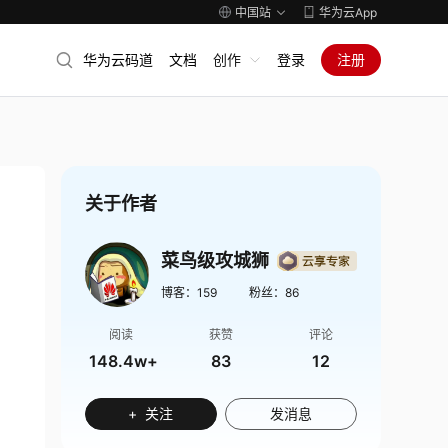
中国站
华为云App
华为云码道
文档
创作
登录
注册
关于作者
菜鸟级攻城狮
博客：
159
粉丝：
86
阅读
获赞
评论
148.4w+
83
12
+ 关注
发消息