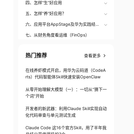
四、怎样“生”好应用
五、怎样“养”好应用？
六、应用平台AppStage及华为实践经
验，如何助力支撑终端业务全球12亿+用
七、从财务角度看运维（FinOps）
户、5亿+并发
总结
热门推荐
查看更多
在线养虾模式开启，用华为云码道（CodeA
rts）代码智能体Skill快速安装OpenClaw
从零开始理解大模型（一）：一切从"猜下一
个词"开始
开发者的新武器：利用Claude Skill实现自动
化代码审查与单元测试生成
Claude Code 这16个官方Skill，用了半年我