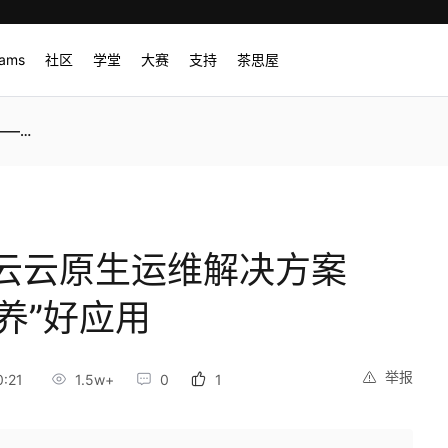
rams
社区
学堂
大赛
支持
茶思屋
好应用
云云原生运维解决方案
“养”好应用
举报
:21
1.5w+
0
1