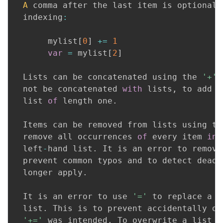
A
 comma after the last item is optional
.
  indexing
:
       mylist
[
0
]
+=
1
var
=
 mylist
[
2
]
  Lists can be concatenated using the 
'+'
 
  not be concatenated 
with
 lists
,
 to add a
  list 
of
 length one
.
  Items can be removed from lists using th
  remove all occurrences 
of
 every item 
in
 
  left
-
hand list
.
 It is an error to remove
  prevent common typos and to detect dead 
  longer apply
.
  It is an error to use 
'='
 to replace a n
  list
.
 This is to prevent accidentally ov
'+='
 was intended
.
 To overwrite a list o