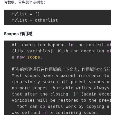
写数据，首先给个空列表：
  mylist = []

Scopes
作用域
  All execution happens 
in
 the context 
of
 
(
like variables
)
.
 With the exception 
of
 
  a 
new
scope
.
  所有的构建运行在作用域的上下文内，作用域包含当前
  Most scopes have a parent reference to t
  recursively search all parent scopes unt
  no more scopes
.
 Variable writes always g
  that after the closing 
'}'
(
again except
  variables will be restored to the previo
=
 foo" can 
do
 useful work by copying a v
  was defined 
in
 a containing scope
.