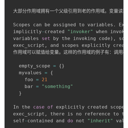
  大部分作用域拥有一个父级引用到老的作用域。变量读
  Scopes can be assigned to variables
.
 Exa
  implicitly
-
created 
"invoker"
 when invoki
  variables 
set
 by the invoking code
)
,
 sco
  exec_script
,
 and scopes explicitly create
  作用域可以赋值给变量。这样的作用域的例子有：调用
    empty_scope 
=
{
}
    myvalues 
=
{
      foo 
=
21
      bar 
=
"something"
}
  In the 
case
of
 explicitly created scopes
  exec_script
,
 there is no reference to th
  self
-
contained and 
do
 not 
"inherit"
 valu