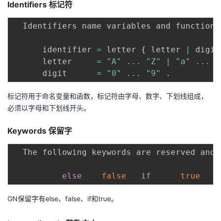
Identifiers
标记符
持
建
证
实
的
  Identifiers name variables and functions
议
验
收
      identifier 
=
 letter 
{
 letter 
|
 digit
藏
      letter     
=
"A"
...
"Z"
|
"a"
...
"
      digit      
=
"0"
...
"9"
.
标记符用于命名变量和函数，标记符由字母、数字、下划线组成，
必须以字母和下划线开头。
Keywords
保留字
  The following keywords are reserved and 
else
false
if
true
GN保留字有else、false、if和true。