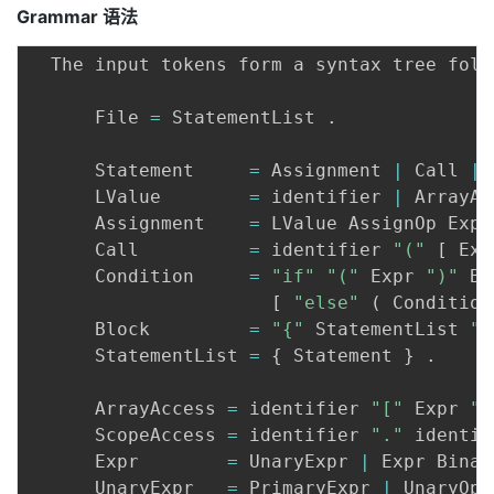
Grammar
语法
生
的
  The input tokens form a syntax tree foll
结
果
      File 
=
 StatementList 
.
字
符
      Statement     
=
 Assignment 
|
 Call 
|
 
串
      LValue        
=
 identifier 
|
 ArrayAc
里
      Assignment    
=
 LValue AssignOp Expr
。
      Call          
=
 identifier 
"("
[
 Exp
例
      Condition     
=
"if"
"("
 Expr 
")"
 Bl
如
[
"else"
(
 Condition
，
      Block         
=
"{"
 StatementList 
"}
连
      StatementList 
=
{
 Statement 
}
.
接
两
      ArrayAccess 
=
 identifier 
"["
 Expr 
"]
个
      ScopeAccess 
=
 identifier 
"."
 identif
使
      Expr        
=
 UnaryExpr 
|
 Expr Binar
用
      UnaryExpr   
=
 PrimaryExpr 
|
 UnaryOp 
斜