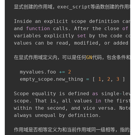
  显式创建的作用域，exec_script等函数创建的
  Inside an explicit scope definition can 
  and 
function
 calls
.
 After the close 
of
 t
  variables explicitly 
set
 by the code con
  values can be read
,
 modified
,
 or added t
  在显式作用域定义内，可以是任何
GN
代码，包含条件和函
    myvalues
.
foo 
+=
2
    empty_scope
.
new_thing 
=
[
1
,
2
,
3
]
  Scope equality is defined 
as
 single
-
leve
  scope
.
 That is
,
 all values 
in
 the first 
  within the second
,
 and vice versa
.
 Note 
  always unequal by definition
.