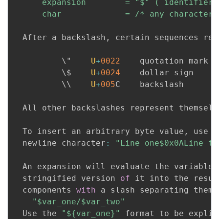
      expansion        = "$" ( identifier 
      char             = /* any character 
  After a backslash
,
 certain sequences rep
          \"    
U
+
0022
    quotation mark

          \$    
U
+
0024
    dollar sign

          \\    
U
+
005
C    backslash

  All other backslashes represent themselv
  To insert an arbitrary byte value
,
 use $
  newline character
:
"Line one$0x0ALine tw
  An expansion will evaluate the variable 
  stringified version 
of
 it into the resul
  components 
with
 a slash separating them
:
"$var_one/$var_two"
  Use the 
"${var_one}"
 format to be explic