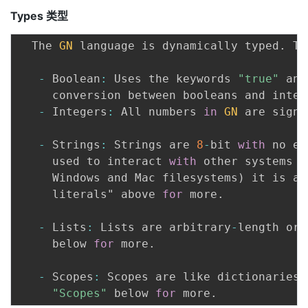
Types
类型
  The 
GN
 language is dynamically typed
.
 Th
-
 Boolean
:
 Uses the keywords 
"true"
 and
     conversion between booleans and integ
-
 Integers
:
 All numbers 
in
GN
 are signe
-
 Strings
:
 Strings are 
8
-
bit 
with
 no en
     used to interact 
with
 other systems 
w
     Windows and Mac filesystems
)
 it is as
     literals" above 
for
 more
.
-
 Lists
:
 Lists are arbitrary
-
length ord
     below 
for
 more
.
-
 Scopes
:
 Scopes are like dictionaries 
"Scopes"
 below 
for
 more
.