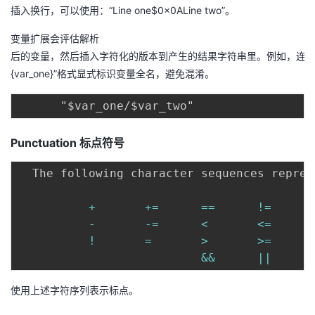
插入换行，可以使用：“Line one$0x0ALine two”。
变量扩展会评估解析
后
的
后
的
变
量
，
然
后
插
入
字
符
化
的
版
本
到
产
生
的
结
果
字
符
串
里
。
例
如
，
连
变
{var_one}”格式显式标识变量全名，避免混淆。
量
，
然
后
Punctuation
标点符号
插
  The following character sequences repres
入
字
+
+=
==
!=
符
-
-=
<
<=
化
!
=
>
>=
的
&&
||
版
本
使用上述字符序列表示标点。
到
产