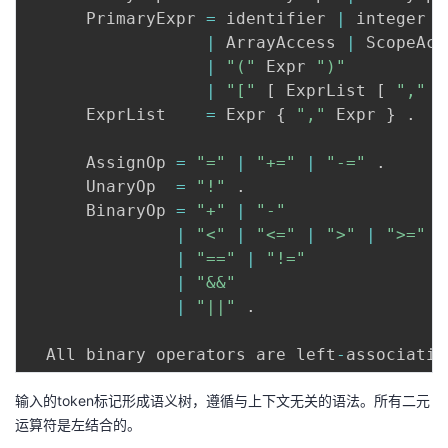
      PrimaryExpr 
=
 identifier 
|
 integer 
|
线
|
 ArrayAccess 
|
 ScopeAcc
分
|
"("
 Expr 
")"
割
|
"["
[
 ExprList 
[
","
]
路
      ExprList    
=
 Expr 
{
","
 Expr 
}
.
径
。
      AssignOp 
=
"="
|
"+="
|
"-="
.
使
      UnaryOp  
=
"!"
.
用
      BinaryOp 
=
"+"
|
"-"
“
|
"<"
|
"<="
|
">"
|
">="
|
"=="
|
"!="
|
"&&"
|
"||"
.
  All binary operators are left
-
associativ
输入的token标记形成语义树，遵循与上下文无关的语法。所有二元
运算符是左结合的。