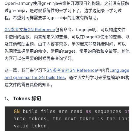
OpenHarmony使用gn+ninja来维护开源项目的构建。之前没有接触
者
过gn+ninja，是时候系统性的来学习下了。边学边记录下学习过
程，希望对同样需要学习gn+ninja的朋友有所帮助。
我
GN参考文档GN Reference
包含命令、target声明、可以构建文件
中使用的函数、内置预定义的变量、可以在target中使用的变量、以
的
我
及其他帮助主题。由于内容非常多，学习起来非常耗费时间，可以
先阅读掌握常用的命令、常用的target、常用的函数和变量等。其他
博
的
我
内容可以在需要的时候再来查询学习。
客
论
的
我
这一篇，我们来学习下
GN参考文档GN Reference
中内容
Language
and grammar for GN build files
，通过该文的学习来掌握编写GN构
坛
圈
的
我
建文件的需要具备的知识。
子
直
的
我
1、
Tokens
标记
GN
 build files are read 
as
 sequences 
of
 
我
播
活
的
  into tokens
,
 the next token is the longe
  valid token
.
我
动
关
的