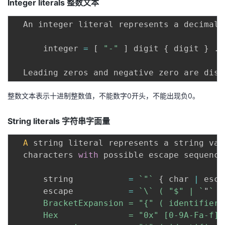
Integer literals
整数文本
  An integer literal represents a decimal 
      integer 
=
[
"-"
]
 digit 
{
 digit 
}
.
  Leading zeros and negative zero are disa
整数文本表示十进制整数值，不能数字0开头，不能出现负0。
String literals
字符串字面量
A
 string literal represents a string val
  characters 
with
 possible escape sequence
      string           
=
`
"
`
{
 char 
|
 esca
      escape           
=
`
\` ( "$" | 
`
"
`
 |
      BracketExpansion = "{" ( identifier 
      Hex              = "0x" [0-9A-Fa-f][0