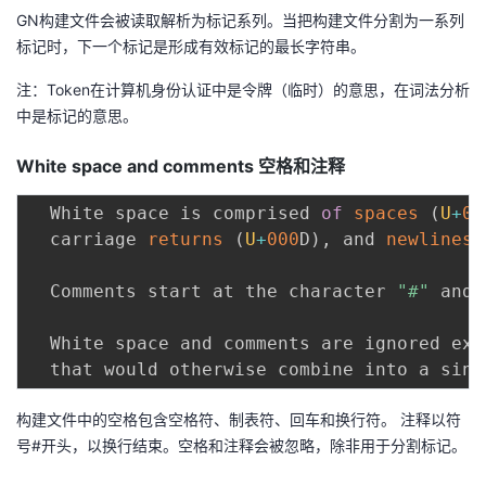
GN构建文件会被读取解析为标记系列。当把构建文件分割为一系列
我
注
的
开
标记时，下一个标记是形成有效标记的最长字符串。
的
Programs
发
注：Token在计算机身份认证中是令牌（临时）的意思，在词法分析
中是标记的意思。
支
者
White space and comments
空格和注释
持
学
  White space is comprised 
of
spaces
(
U
+
00
我
堂
  carriage 
returns
(
U
+
000
D
)
,
 and 
newlines
的
我
  Comments start at the character 
"#"
 and 
我
技
的
  White space and comments are ignored exc
的
我
  that would otherwise combine into a sing
术
云
课
的
我
构建文件中的空格包含空格符、制表符、回车和换行符。 注释以符
支
声
号#开头，以换行结束。空格和注释会被忽略，除非用于分割标记。
程
认
的
我