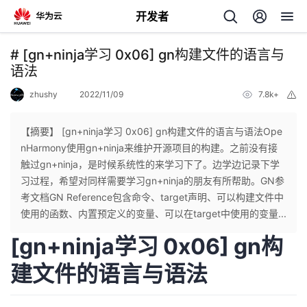
开发者
返
# [gn+ninja学习 0x06] gn构建文件的语言与
回
语法
zhushy
2022/11/09
7.8k+
举
报
【摘要】 [gn+ninja学习 0x06] gn构建文件的语言与语法Ope
nHarmony使用gn+ninja来维护开源项目的构建。之前没有接
个
触过gn+ninja，是时候系统性的来学习下了。边学边记录下学
习过程，希望对同样需要学习gn+ninja的朋友有所帮助。GN参
我
人
考文档GN Reference包含命令、target声明、可以构建文件中
使用的函数、内置预定义的变量、可以在target中使用的变量...
的
主
[gn+ninja学习 0x06] gn构
开
页
建文件的语言与语法
发