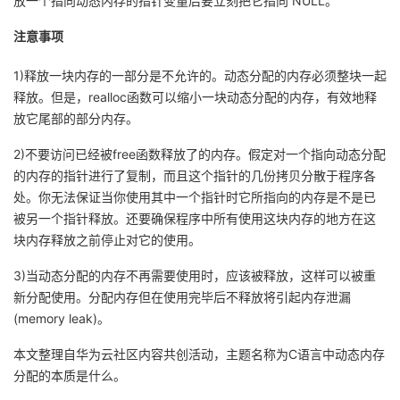
放一个指向动态内存的指针变量后要立刻把它指向
NULL
。
注意事项
1)
释放一块内存的一部分是不允许的。动态分配的内存必须整块一起
释放。但是，
realloc
函数可以缩小一块动态分配的内存，有效地释
放它尾部的部分内存。
2)
不要访问已经被
free
函数释放了的内存。假定对一个指向动态分配
的内存的指针进行了复制，而且这个指针的几份拷贝分散于程序各
处。你无法保证当你使用其中一个指针时它所指向的内存是不是已
被另一个指针释放。还要确保程序中所有使用这块内存的地方在这
块内存释放之前停止对它的使用。
3)
当动态分配的内存不再需要使用时，应该被释放，这样可以被重
新分配使用。分配内存但在使用完毕后不释放将引起内存泄漏
(memory leak)
。
本文整理自华为云社区内容共创活动，主题名称为C语言中动态内存
分配的本质是什么。