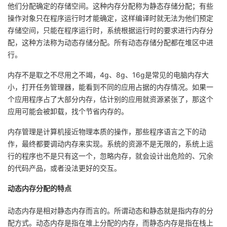
他们分配确定的存储空间。这种内存分配称为静态存储分配；有些
者
操作对象只在程序运行时才能确定，这样编译时就无法为他们预定
存储空间，只能在程序运行时，系统根据运行时的要求进行内存分
配，这种方法称为动态存储分配。所有动态存储分配都在堆区中进
我
行。
的
我
内存不是取之不尽用之不竭，
4g
、
8g
、
16g
是常见的电脑内存大
小，打开任务管理器，能看到不同的应用占据的内存情况。如果一
博
的
我
个应用程序占了大部分内存，估计别的应用就资源紧张了，那这个
应用可能会被卸载，找个节省内存的。
客
论
的
我
内存管理是计算机接近物理本质的操作，那些程序语言之下的动
坛
圈
的
我
作，最终都要调动内存来实现。系统的资源不是无限的，系统上运
行的程序也不是只有这一个，忽略内存，就会设计出危险的、冗余
子
直
的
我
的代码产品，或者没法更好的交互。
动态内存分配的特点
我
播
活
的
动态内存是相对静态内存而言的。所谓动态和静态就是指内存的分
我
动
关
的
配方式。动态内存是指在堆上分配的内存，而静态内存是指在栈上