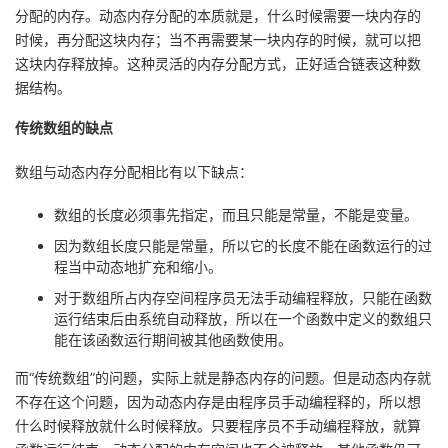
分配的内存。动态内存分配的本质就是，什么时候需要一块内存的
我
注
的
开
时候，再分配这块内存；当不再需要某一块内存的时候，就可以把
这块内存释放掉。这种灵活的内存分配方式，正好适合链表这种数
的
Programs
发
据结构。
支
者
传统数组的缺点
持
学
数组与动态内存分配相比有以下缺点：
数组的长度必须事先指定，而且只能是常量，不能是变量。
我
堂
因为数组长度只能是常量，所以它的长度不能在函数运行的过
的
我
程当中动态地扩充和缩小。
我
对于数组所占内存空间程序员无法手动编程释放，只能在函数
技
的
的
我
运行结束后由系统自动释放，所以在一个函数中定义的数组只
能在该函数运行期间被其他函数使用。
术
云
课
的
我
而“传统数组”的问题，实际上就是静态内存的问题。但是动态内存就
不存在这个问题，因为动态内存是由程序员手动编程释的，所以想
支
声
程
认
的
我
什么时候释放就什么时候释放。只要程序员不手动编程释放，就算