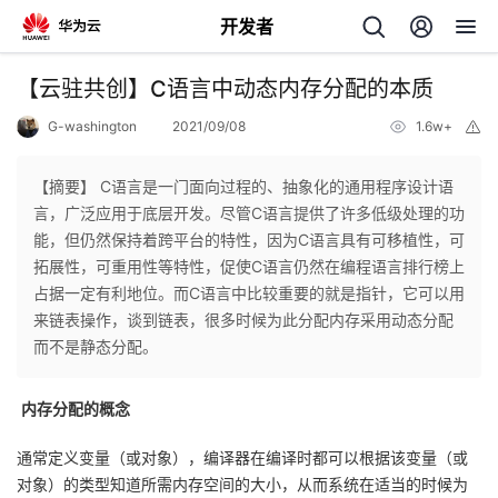
开发者
返
【云驻共创】C语言中动态内存分配的本质
回
G-washington
2021/09/08
1.6w+
举
报
【摘要】 C语言是一门面向过程的、抽象化的通用程序设计语
言，广泛应用于底层开发。尽管C语言提供了许多低级处理的功
能，但仍然保持着跨平台的特性，因为C语言具有可移植性，可
个
拓展性，可重用性等特性，促使C语言仍然在编程语言排行榜上
占据一定有利地位。而C语言中比较重要的就是指针，它可以用
我
人
来链表操作，谈到链表，很多时候为此分配内存采用动态分配
而不是静态分配。
的
主
内存分配的概念
开
页
通常定义变量（或对象），编译器在编译时都可以根据该变量（或
发
对象）的类型知道所需内存空间的大小，从而系统在适当的时候为