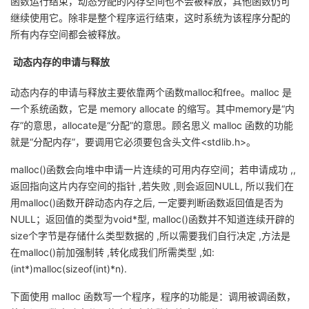
函数运行结束，动态分配的内存空间也不会被释放，其他函数仍可
持
建
证
实
的
继续使用它。除非是整个程序运行结束，这时系统为该程序分配的
所有内存空间都会被释放。
议
验
收
动态内存的申请与释放
藏
动态内存的申请与释放主要依靠两个函数
malloc
和
free
。
malloc
是
一个系统函数，它是
memory allocate
的缩写。其中
memory
是
“
内
存
”
的意思，
allocate
是
“
分配
”
的意思。顾名思义
malloc
函数的功能
就是
“
分配内存
”
，要调用它必须要包含头文件
<stdlib.h>
。
malloc()
函数会向堆中申请一片连续的可用内存空间；若申请成功
,,
返回指向这片内存空间的指针
,
若失败
,
则会返回
NULL,
所以我们在
用
malloc()
函数开辟动态内存之后
,
一定要判断函数返回值是否为
NULL
；返回值的类型为
void*
型
, malloc()
函数并不知道连续开辟的
size
个字节是存储什么类型数据的
,
所以需要我们自行决定
,
方法是
在
malloc()
前加强制转
,
转化成我们所需类型
,
如
:
(int*)malloc(sizeof(int)*n).
下面使用
malloc
函数写一个程序，程序的功能是：调用被调函数，